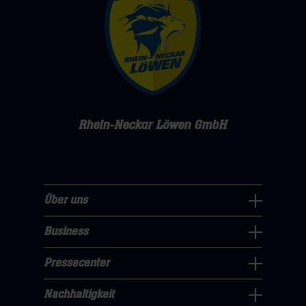
Rhein-Neckar Löwen GmbH
Über uns
Über
uns
Business
Pressecenter
Navigation
Navigation
Pressecenter
öffnen,
Business
öffnen,
dann
Navigation
Nachhaltigkeit
dann
klicken
Nachhaltigkeit