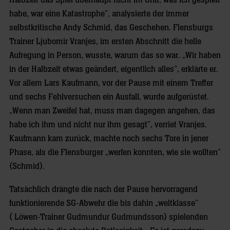
Halbzeit das Spiel überhaupt nicht im Griff, was ich gespielt
habe, war eine Katastrophe”, analysierte der immer
selbstkritische Andy Schmid, das Geschehen. Flensburgs
Trainer Ljubomir Vranjes, im ersten Abschnitt die helle
Aufregung in Person, wusste, warum das so war. „Wir haben
in der Halbzeit etwas geändert, eigentlich alles”, erklärte er.
Vor allem Lars Kaufmann, vor der Pause mit einem Treffer
und sechs Fehlversuchen ein Ausfall, wurde aufgerüstet.
„Wenn man Zweifel hat, muss man dagegen angehen, das
habe ich ihm und nicht nur ihm gesagt”, verriet Vranjes.
Kaufmann kam zurück, machte noch sechs Tore in jener
Phase, als die Flensburger „werfen konnten, wie sie wollten”
(Schmid).
Tatsächlich drängte die nach der Pause hervorragend
funktionierende SG-Abwehr die bis dahin „weltklasse”
( Löwen-Trainer Gudmundur Gudmundsson) spielenden