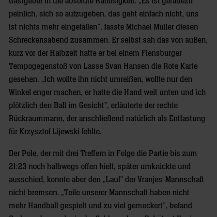
Gastgeber in die absolute Ratlosigkeit. „Es ist geradezu
peinlich, sich so aufzugeben, das geht einfach nicht, uns
ist nichts mehr eingefallen”, fasste Michael Müller diesen
Schreckensabend zusammen. Er selbst sah das von außen,
kurz vor der Halbzeit hatte er bei einem Flensburger
Tempogegenstoß von Lasse Svan Hansen die Rote Karte
gesehen. „Ich wollte ihn nicht umreißen, wollte nur den
Winkel enger machen, er hatte die Hand weit unten und ich
plötzlich den Ball im Gesicht”, erläuterte der rechte
Rückraummann, der anschließend natürlich als Entlastung
für Krzysztof Lijewski fehlte.
Der Pole, der mit drei Treffern in Folge die Partie bis zum
21:23 noch halbwegs offen hielt, später umknickte und
ausschied, konnte aber den „Lauf” der Vranjes-Mannschaft
nicht bremsen. „Teile unserer Mannschaft haben nicht
mehr Handball gespielt und zu viel gemeckert”, befand