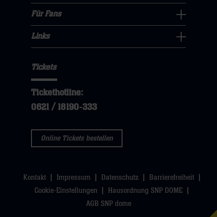
öffnen,
klicken
sie
Navigation
Für Fans
dann
sie
Für
hier
öffnen,
klicken
hier
Fans
Links
dann
sie
Links
Navigation
klicken
hier
Navigation
öffnen,
sie
Tickets
öffnen,
dann
hier
dann
klicken
Tickethotline:
klicken
sie
0621 / 18190-333
sie
hier
hier
Online Tickets bestellen
Kontakt
Impressum
Datenschutz
Barrierefreiheit
Cookie-Einstellungen
Hausordnung SNP DOME
AGB SNP dome