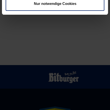
Nur notwendige Cookies
(BNN)
bis
zu
Auflösungserschei
(MM)