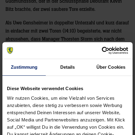
Gudmundsson, der in der Schlussphase Debütant Kevin
Bitz brachte, der zwei saubere Tore erzielte.
Als Uwe Gensheimer in doppelter Unterzahl und kurz darauf
in einfacher mit zwei Toren (14:10) begeisterte, war nicht
abzusehen, dass Manager Thorsten Storm sich nach dem
Spiel bei den Zuschauern „entschuldigen” müsste.
Von Dietmar Einzmann
Zustimmung
Details
Über Cookies
Diese Webseite verwendet Cookies
Wir nutzen Cookies, um eine Vielzahl von Services
anzubieten, diese stetig zu verbessern sowie Werbung
NEWSLETTER
entsprechend Deinen Interessen auf unserer Website,
Social Media und Partnerwebsites anzuzeigen. Mit Klick
auf „OK“ willigst Du in die Verwendung von Cookies ein.
Du kannst jederzeit Änderungen an deinen Cookie-