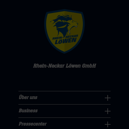
Rhein-Neckar Löwen GmbH
Über uns
Über
uns
Business
Pressecenter
Navigation
Navigation
Pressecenter
öffnen,
Business