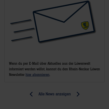
Wenn du per E-Mail über Aktuelles aus der Löwenwelt
informiert werden willst, kannst du den Rhein-Neckar Löwen
Newsletter
hier abonnieren
.
Post
Alle News anzeigen
previous
newst
navigation
News:
News: