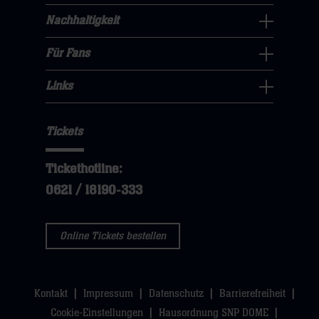
öffnen,
dann
Navigation
Nachhaltigkeit
dann
klicken
Nachhaltigkeit
öffnen,
klicken
sie
Navigation
Für Fans
dann
sie
Für
hier
öffnen,
klicken
hier
Fans
Links
dann
sie
Links
Navigation
klicken
hier
Navigation
öffnen,
sie
Tickets
öffnen,
dann
hier
dann
klicken
Tickethotline:
klicken
sie
0621 / 18190-333
sie
hier
hier
Online Tickets bestellen
Kontakt
Impressum
Datenschutz
Barrierefreiheit
Cookie-Einstellungen
Hausordnung SNP DOME