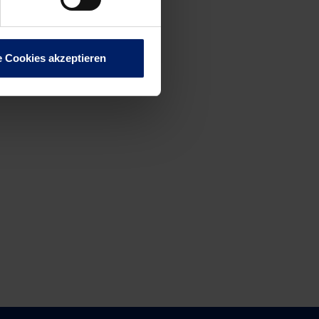
ning in
er in der
e Cookies akzeptieren
efordert,
 ist ab