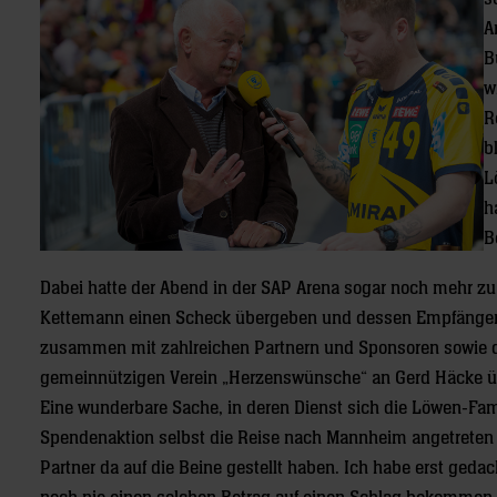
A
B
w
R
b
L
h
B
Dabei hatte der Abend in der SAP Arena sogar noch mehr zu b
Kettemann einen Scheck übergeben und dessen Empfänger z
zusammen mit zahlreichen Partnern und Sponsoren sowie da
gemeinnützigen Verein „Herzenswünsche“ an Gerd Häcke übe
Eine wunderbare Sache, in deren Dienst sich die Löwen-Fami
Spendenaktion selbst die Reise nach Mannheim angetreten ha
Partner da auf die Beine gestellt haben. Ich habe erst geda