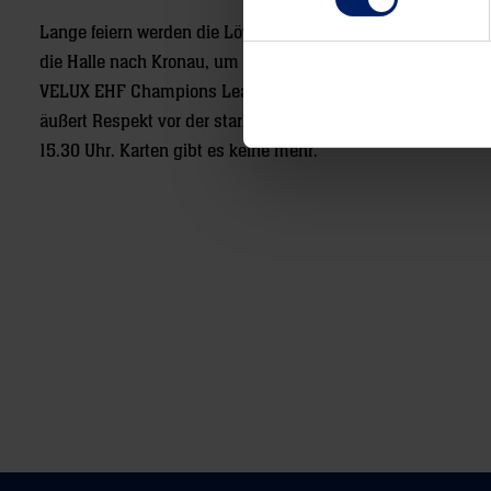
Lange feiern werden die Löwen ohnehin nicht. Nach einer F
die Halle nach Kronau, um sich auf die nächste Aufgabe vor
VELUX EHF Champions League auf MOL-Pick Szeged. Trainer N
äußert Respekt vor der starken Abwehr des ungarischen Spitze
15.30 Uhr. Karten gibt es keine mehr.
Post
navigation