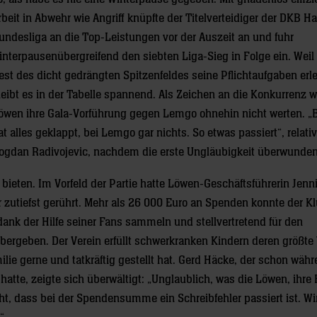
rbeit in Abwehr wie Angriff knüpfte der Titelverteidiger der DKB H
undesliga an die Top-Leistungen vor der Auszeit an und fuhr
interpausenübergreifend den siebten Liga-Sieg in Folge ein. Weil
est des dicht gedrängten Spitzenfeldes seine Pflichtaufgaben erle
leibt es in der Tabelle spannend. Als Zeichen an die Konkurrenz w
öwen ihre Gala-Vorführung gegen Lemgo ohnehin nicht werten. „
at alles geklappt, bei Lemgo gar nichts. So etwas passiert“, relativ
ogdan Radivojevic, nachdem die erste Ungläubigkeit überwunden
ieten. Im Vorfeld der Partie hatte Löwen-Geschäftsführerin Jenni
utiefst gerührt. Mehr als 26 000 Euro an Spenden konnte der K
nk der Hilfe seiner Fans sammeln und stellvertretend für den
rgeben. Der Verein erfüllt schwerkranken Kindern deren größt
lie gerne und tatkräftig gestellt hat. Gerd Häcke, der schon währ
tte, zeigte sich überwältigt: „Unglaublich, was die Löwen, ihre
cht, dass bei der Spendensumme ein Schreibfehler passiert ist. W