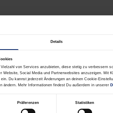
“
erten EM-Fahrer
Andreas Palicka
 Spezialitäten,
Details
 obendrauf. Für
die Ehrung als
acobsen) mit 19
Cookies
m Schluss die
 Vielzahl von Services anzubieten, diese stetig zu verbessern
eden-Rakete im
r Website, Social Media und Partnerwebsites anzuzeigen. Mit Kli
nen trockenen
ein. Du kannst jederzeit Änderungen an deinen Cookie-Einstell
uf die Frage, ob
en ändern. Mehr Informationen findest Du außerdem in unserer
D
 „Da haben wir doch das letzte Spiel verloren.“ Sprach es und st
Präferenzen
Statistiken