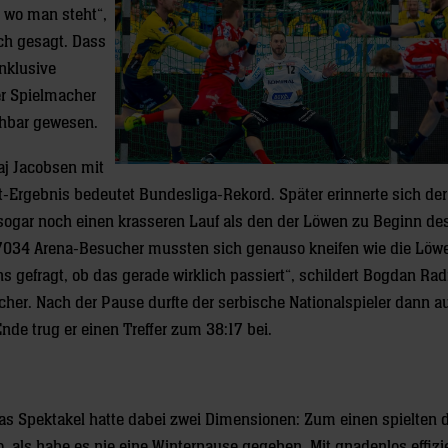
, wo man steht“,
ch gesagt. Dass
nklusive
er Spielmacher
ehbar gewesen.
aj Jacobsen mit
t-Ergebnis bedeutet Bundesliga-Rekord. Später erinnerte sich der
er sogar noch einen krasseren Lauf als den der Löwen zu Beginn de
e 7034 Arena-Besucher mussten sich genauso kneifen wie die Löw
 gefragt, ob das gerade wirklich passiert“, schildert Bogdan Rad
cher. Nach der Pause durfte der serbische Nationalspieler dann a
Ende trug er einen Treffer zum 38:17 bei.
as Spektakel hatte dabei zwei Dimensionen: Zum einen spielten 
o, als habe es nie eine Winterpause gegeben. Mit gnadenlos effizi