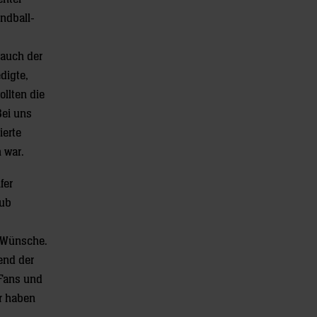
andball-
 auch der
digte,
ollten die
Bei uns
ierte
 war.
fer
lub
e Wünsche.
end der
 Fans und
ir haben