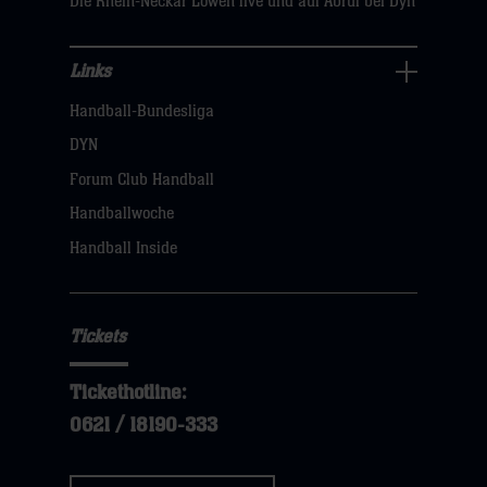
Die Rhein-Neckar Löwen live und auf Abruf bei Dyn
Links
Links
Handball-Bundesliga
Navigation
öffnen,
DYN
dann
Forum Club Handball
klicken
Handballwoche
sie
Handball Inside
hier
Tickets
Tickethotline:
0621 / 18190-333