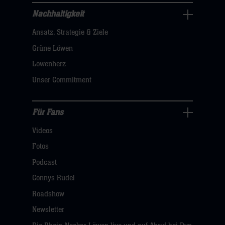
hier
Nachhaltigkeit
Nachhaltigkeit
Ansatz, Strategie & Ziele
Navigation
öffnen,
Grüne Löwen
dann
Löwenherz
klicken
Unser Commitment
sie
hier
Für Fans
Für
Videos
Fans
Navigation
Fotos
öffnen,
Podcast
dann
Connys Rudel
klicken
Roadshow
sie
Newsletter
hier