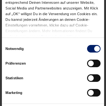
entsprechend Deinen Interessen auf unserer Website,
Social Media und Partnerwebsites anzuzeigen. Mit Klick
auf „OK“ willigst Du in die Verwendung von Cookies ein.
Du kannst jederzeit Änderungen an deinen Cookie-
Wenn du per E-Mail über Aktuelles aus der Löwenwelt
Einstellungen vornehmen, klicke dazu auf Cookie-
informiert werden willst, kannst du den Rhein-Neckar Löwen
Einstellungen ändern. Mehr Informationen findest Du
Newsletter
hier abonnieren
.
außerdem in unserer
Datenschutzerklärung
.
Einwilligungsauswahl
Notwendig
Post
Alle News anzeigen
previous
newst
navigation
Präferenzen
News:
News:
Löwen
3.
Statistiken
stürmen
Liga
die
Vorbericht:
Burg
SG
Marketing
der
Kronau/
„Recken“
Östringen