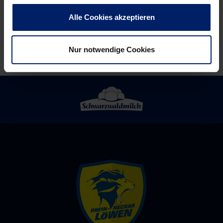
(MM)
–
Alle Cookies akzeptieren
HSG
Konstanz
Nur notwendige Cookies