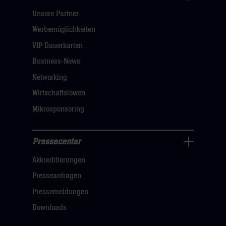
Pressecenter
Unsere Partner
Navigation
öffnen,
Werbemöglichkeiten
dann
VIP Dauerkarten
klicken
Business-News
sie
Networking
hier
Wirtschaftslöwen
Mikrosponsoring
Pressecenter
Business
Akkreditierungen
Navigation
öffnen,
Presseanfragen
dann
Pressemeldungen
klicken
Downloads
sie