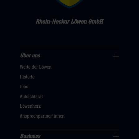
Rhein-Neckar Löwen GmbH
Über uns
Über
Werte der Löwen
uns
Navigation
Historie
öffnen,
Jobs
dann
Aufsichtsrat
klicken
Löwenherz
sie
Ansprechpartner*innen
hier
Business