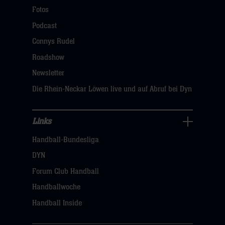
Navigation
Fotos
öffnen,
Podcast
dann
Connys Rudel
klicken
Roadshow
sie
Newsletter
hier
Die Rhein-Neckar Löwen live und auf Abruf bei Dyn
Links
Links
Handball-Bundesliga
Navigation
öffnen,
DYN
dann
Forum Club Handball
klicken
Handballwoche
sie
Handball Inside
hier