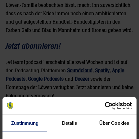
Löwen-Familie beobachten lässt, macht ihn zuversichtlich,
dass es nach der Krise immer noch einen ambitionierten
und gut aufgestellten Handball-Bundesligisten in den
Farben Gelb und Blau in Mannheim und Kronau geben wird.
Jetzt abonnieren!
„#1team1podcast“ erscheint alle zwei Wochen und ist auf
den Podcasting-Plattformen
Soundcloud
,
Spotify
,
Apple
Podcasts
,
Google Podcasts
und
Deezer
sowie der
Homepage der Löwen verfügbar. Jetzt abonnieren und keine
Folge mehr verpassen!
Zustimmung
Details
Über Cookies
NEWSLETTER