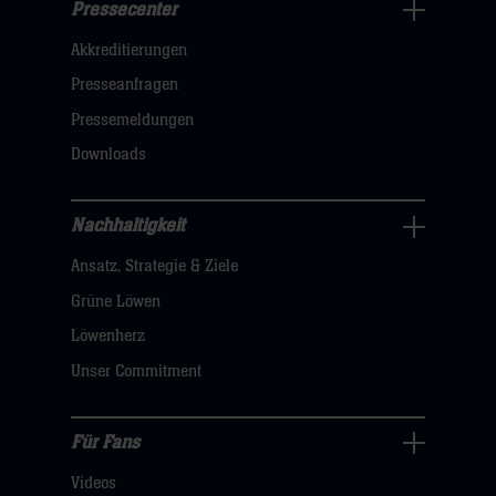
Pressecenter
Business
Akkreditierungen
Navigation
öffnen,
Presseanfragen
dann
Pressemeldungen
klicken
Downloads
sie
hier
Nachhaltigkeit
Nachhaltigkeit
Ansatz, Strategie & Ziele
Navigation
öffnen,
Grüne Löwen
dann
Löwenherz
klicken
Unser Commitment
sie
hier
Für Fans
Für
Videos
Fans