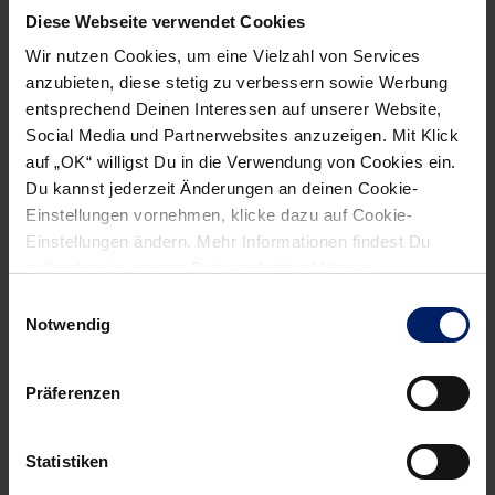
Diese Webseite verwendet Cookies
Wir nutzen Cookies, um eine Vielzahl von Services
anzubieten, diese stetig zu verbessern sowie Werbung
entsprechend Deinen Interessen auf unserer Website,
Social Media und Partnerwebsites anzuzeigen. Mit Klick
auf „OK“ willigst Du in die Verwendung von Cookies ein.
Du kannst jederzeit Änderungen an deinen Cookie-
Einstellungen vornehmen, klicke dazu auf Cookie-
Einstellungen ändern. Mehr Informationen findest Du
außerdem in unserer
Datenschutzerklärung
.
Einwilligungsauswahl
Wenn du per E-Mail über Aktuelles aus der Löwenwelt
Notwendig
informiert werden willst, kannst du den Rhein-Neckar Löwen
Newsletter
hier abonnieren
.
Präferenzen
Post
Alle News anzeigen
Statistiken
previous
newst
navigation