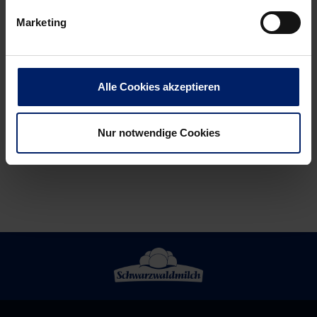
News:
News:
Marketing
Zum
Abschied
Nachschauen:
mit
Löwen
Abstand:
Quiz-
„Ihr
Alle Cookies akzeptieren
Zeit
werdet
mit
große
Nur notwendige Cookies
Niclas
Lücken
Kirkeløkke
hinterlassen“