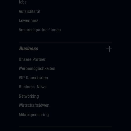
öffnen,
Jobs
dann
Aufsichtsrat
klicken
Löwenherz
sie
Ansprechpartner*innen
hier
Business
Pressecenter
Unsere Partner
Navigation
öffnen,
Werbemöglichkeiten
dann
VIP Dauerkarten
klicken
Business-News
sie
Networking
hier
Wirtschaftslöwen
Mikrosponsoring