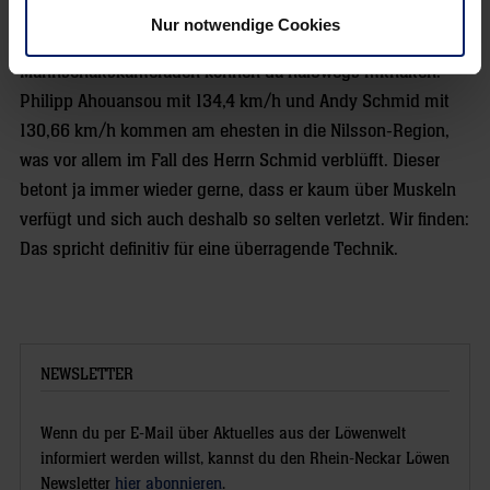
imposanter Spitzenwert nach zehn gespielten Liga-Partien:
Nur notwendige Cookies
135,79 Kilometer pro Stunde. Nur zwei
Mannschaftskameraden können da halbwegs mithalten.
Philipp Ahouansou mit 134,4 km/h und Andy Schmid mit
130,66 km/h kommen am ehesten in die Nilsson-Region,
was vor allem im Fall des Herrn Schmid verblüfft. Dieser
betont ja immer wieder gerne, dass er kaum über Muskeln
verfügt und sich auch deshalb so selten verletzt. Wir finden:
Das spricht definitiv für eine überragende Technik.
NEWSLETTER
Wenn du per E-Mail über Aktuelles aus der Löwenwelt
informiert werden willst, kannst du den Rhein-Neckar Löwen
Newsletter
hier abonnieren
.