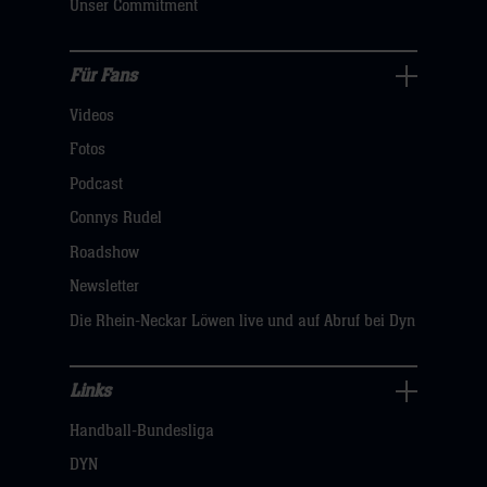
Unser Commitment
sie
hier
Für Fans
Für
Videos
Fans
Navigation
Fotos
öffnen,
Podcast
dann
Connys Rudel
klicken
Roadshow
sie
Newsletter
hier
Die Rhein-Neckar Löwen live und auf Abruf bei Dyn
Links
Links
Handball-Bundesliga
Navigation
öffnen,
DYN