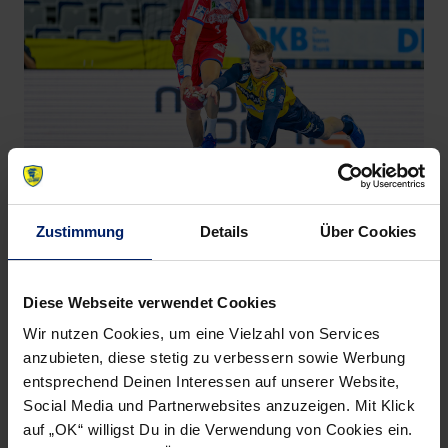
Ymir Örn Gislason ist der Vorarbeiter in der Löwen-Abwehr.
Zustimmung
Details
Über Cookies
Untermauert wird das Zahlenwerk vom direkten
Anschauungsmaterial: Der junge Isländer spielt meist den
Diese Webseite verwendet Cookies
offensiven Part im Innenblock, verteidigt zudem immer
Wir nutzen Cookies, um eine Vielzahl von Services
wieder auf der Einser-Position in der 5-1-Abwehr und
anzubieten, diese stetig zu verbessern sowie Werbung
befindet sich dabei ständig in Bewegung. So kommt der
entsprechend Deinen Interessen auf unserer Website,
Isländer als Abwehrspezialist auf den fünfthöchsten Wert
Social Media und Partnerwebsites anzuzeigen. Mit Klick
auf „OK“ willigst Du in die Verwendung von Cookies ein.
bei den Richtungswechseln (48) und erlebt mit weitem,