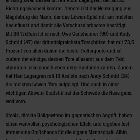
er Rang zwei. Besser ist nur Albin Lagergren, der auf 99
Richtungswechsel kommt. Generell ist der Neuzugang aus
Magdeburg der Mann, der das Löwen-Spiel mit am meisten
beeinflusst und damit alle Vorschusslorbeeren bestätigt.
Mit 36 Treffern ist er nach Uwe Gensheimer (55) und Andy
Schmid (47) der dritterfolgreichste Torschütze, hat mit 73,5
Prozent von allen dreien die beste Trefferquote und ist
zudem der einzige, dessen Tore allesamt aus dem Feld
stammen, also ohne Siebenmeter zustande kamen. Zudem
hat Herr Lagergren mit 19 Assists nach Andy Schmid (24)
die meisten Löwen-Tore aufgelegt. Und auch in einer
wichtigen Abwehr-Statistik hat der Schwede die Nase ganz
weit vorn.
Steals, direkte Ballgewinne im gegnerischen Angriff, haben
einen wertvollen psychologischen Effekt und ergeben fast
immer eine Großchance für die eigene Mannschaft. Albin