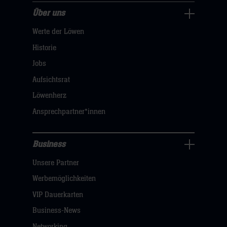
Über uns
Über
Werte der Löwen
uns
Navigation
Historie
öffnen,
Jobs
dann
Aufsichtsrat
klicken
Löwenherz
sie
Ansprechpartner*innen
hier
Business
Pressecenter
Unsere Partner
Navigation
öffnen,
Werbemöglichkeiten
dann
VIP Dauerkarten
klicken
Business-News
sie
Networking