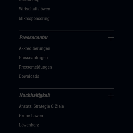
hier
Wirtschaftslöwen
Mikrosponsoring
Pressecenter
Business
Akkreditierungen
Navigation
öffnen,
Presseanfragen
dann
Pressemeldungen
klicken
Downloads
sie
hier
Nachhaltigkeit
Nachhaltigkeit
Ansatz, Strategie & Ziele
Navigation
öffnen,
Grüne Löwen
dann
Löwenherz
klicken