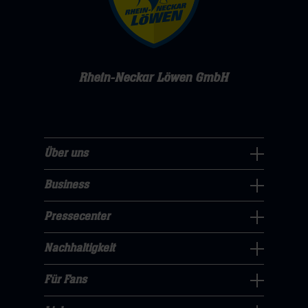
Rhein-Neckar Löwen GmbH
Über uns
Über
uns
Business
Pressecenter
Navigation
Navigation
Pressecenter
öffnen,
Business
öffnen,
dann
Navigation
Nachhaltigkeit
dann
klicken
Nachhaltigkeit
öffnen,
klicken
sie
Navigation
Für Fans
dann
sie
Für
hier
öffnen,
klicken
hier
Fans