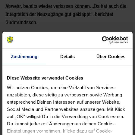
Abwehr, bereits wieder verlassen können. „Da hat auch die
Integration der Neuzugänge gut geklappt“, berichtet
Gudmundsson.
Wenn es eine Liste mit den schwersten Auftaktspielen in
der Fremde gäbe, Balingen-Weilstetten würde dort
vermutlich recht bald hinter dem THW Kiel und der SG
Zustimmung
Details
Über Cookies
Flensburg-Handewitt auftauchen. „Es ist immer schwer,
dort zu spielen“, sagt Gudmundsson, der neben den
Langzeitverletzten Marius Steinhauser (Kreuzbandriss) und
Diese Webseite verwendet Cookies
Zarko Sesum (u.a. Kreuzbandriss) auch auf Oliver Roggisch
Wir nutzen Cookies, um eine Vielzahl von Services
(Fraktur des Speichenköpfchens im linken Ellenbogen)
anzubieten, diese stetig zu verbessern sowie Werbung
verzichten muss. Die „Gallier von der Alb“ starten nach
entsprechend Deinen Interessen auf unserer Website,
Social Media und Partnerwebsites anzuzeigen. Mit Klick
Platz 13 in der Vorsaison inklusive eines neuen
auf „OK“ willigst Du in die Verwendung von Cookies ein.
Punkterekords ambitioniert in die Saison, schielen in der
Du kannst jederzeit Änderungen an deinen Cookie-
Tabelle nach oben. Zur Euphorie beigetragen hat auch die
Einstellungen vornehmen, klicke dazu auf Cookie-
Rückkehr von Spielmacher Martin Strobel (zuletzt TBV