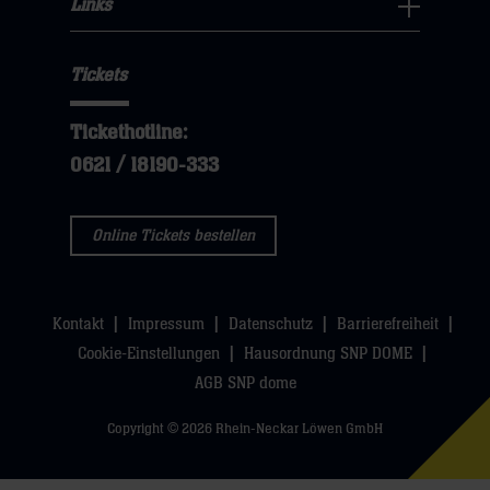
Links
dann
sie
Links
Navigation
klicken
hier
Navigation
öffnen,
sie
Tickets
öffnen,
dann
hier
dann
klicken
Tickethotline:
klicken
sie
0621 / 18190-333
sie
hier
hier
Online Tickets bestellen
Kontakt
Impressum
Datenschutz
Barrierefreiheit
Cookie-Einstellungen
Hausordnung SNP DOME
AGB SNP dome
Copyright © 2026 Rhein-Neckar Löwen GmbH