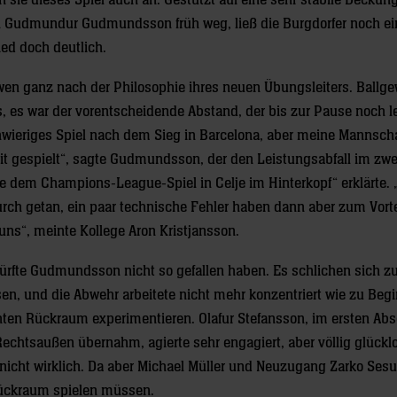
sie dieses Spiel auch an. Gestützt auf eine sehr stabile Deckun
on Gudmundur Gudmundsson früh weg, ließ die Burgdorfer noch ei
ed doch deutlich.
öwen ganz nach der Philosophie ihres neuen Übungsleiters. Ballg
s, es war der vorentscheidende Abstand, der bis zur Pause noch l
chwieriges Spiel nach dem Sieg in Barcelona, aber meine Mannscha
it gespielt“, sagte Gudmundsson, der den Leistungsabfall im zwe
 dem Champions-League-Spiel in Celje im Hinterkopf“ erklärte. 
ch getan, ein paar technische Fehler haben dann aber zum Vorte
uns“, meinte Kollege Aron Kristjansson.
dürfte Gudmundsson nicht so gefallen haben. Es schlichen sich zu
sen, und die Abwehr arbeitete nicht mehr konzentriert wie zu Begi
n Rückraum experimentieren. Olafur Stefansson, im ersten Abs
 Rechtsaußen übernahm, agierte sehr engagiert, aber völlig glückl
 nicht wirklich. Da aber Michael Müller und Neuzugang Zarko Ses
trückraum spielen müssen.