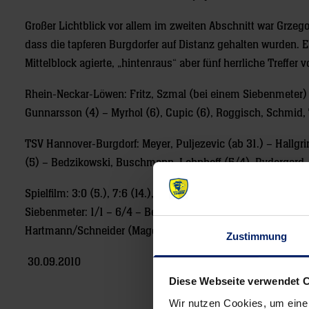
Großer Lichtblick vor allem im zweiten Abschnitt war Grzego
dass die tapferen Burgdorfer auf Distanz gehalten wurden. E
Mittelblock agierte, „hintenraus“ aber fünf herrliche Treffer v
Rhein-Neckar-Löwen: Fritz, Szmal (bei einem Siebenmeter) –
Gunnarsson (4) – Myrhol (6), Cupic (6), Roggisch, Schmid,
TSV Hannover-Burgdorf: Meyer, Puljezevic (ab 31.) – Hallgri
(5) – Bedzikowski, Buschmann, Lehnhoff (5/4), Rydergard, B
Spielfilm: 3:0 (5.), 7:6 (14.), 13:7 (20.), 17:10 (26.), 21:13 (H
Siebenmeter: 1/1 – 6/4 – Beste Spieler: Fritz, Tkaczyk, Ste
Hartmann/Schneider (Magdeburg/Irxleben).
Zustimmung
30.09.2010
Diese Webseite verwendet 
Wir nutzen Cookies, um eine