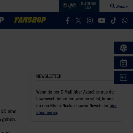
Suche
Suchfeld öff
P
FANSHOP
Besucht uns auf Facebook
Besucht uns auf Twitter
Besucht uns auf In
Besucht uns a
Besucht 
Bes
NEWSLETTER
Wenn du per E-Mail über Aktuelles aus der
Löwenwelt informiert werden willst, kannst
du den Rhein-Neckar Löwen Newsletter
hier
13) eine
abonnieren
.
n geben.