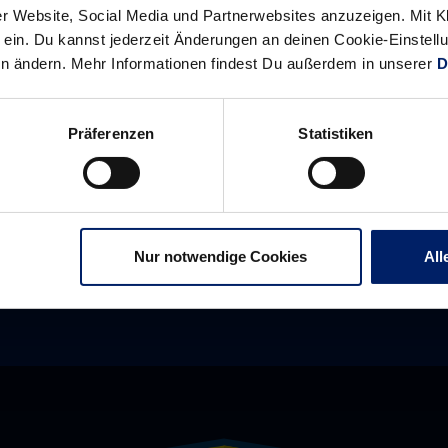
r Website, Social Media und Partnerwebsites anzuzeigen. Mit Kli
ein. Du kannst jederzeit Änderungen an deinen Cookie-Einstell
Alle News anzeigen
en ändern. Mehr Informationen findest Du außerdem in unserer
D
previous
newst
News:
News:
Präferenzen
Statistiken
Mit
Europareise
spielerischer
geht
Leichtigkeit
morgen
weiter
–
Nur notwendige Cookies
All
Interview
mit
Uwe
Gensheimer