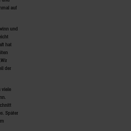
g und
nmal auf
ewinn und
eicht
ft hat
iten
„Wir
il der
 viele
nn.
chnitt
os. Später
um