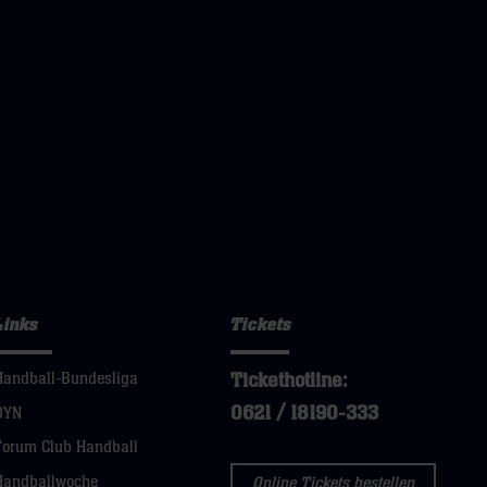
Links
Tickets
Tickethotline:
Handball-Bundesliga
0621 / 18190-333
DYN
Forum Club Handball
Handballwoche
Online Tickets bestellen