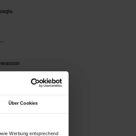
sorgte,
 –
Svavarsson
fen: 2/1 –
srichter:
Über Cookies
 sowie Werbung entsprechend