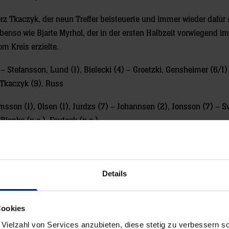
rz Tkaczyk, der neun Treffer beisteuerte und immer wieder dafür 
benso wie Bjarte Myrhol, der in der ersten Halbzeit vorwiegend im
om Kreis erzielte.
 Stefansson, Lund (1), Bielecki (4) – Groetzki, Gensheimer (6/1)
 Tkaczyk (9), Russ
msson (1), Olsen (1), Jurdzs (7) – Johannsen (2), Jonsson (7) – 
lanke (n.e.), Fauteck (n.e.)
albzeit), 26:14 (37.), 28:21 (46.), 32:24 (53.), 34:28 (58.) – Zeitstra
fansson – Jurdsz, Jonsson, Svavarsson – Zuschauer: 7898 – Schied
Details
Cookies
 Vielzahl von Services anzubieten, diese stetig zu verbessern