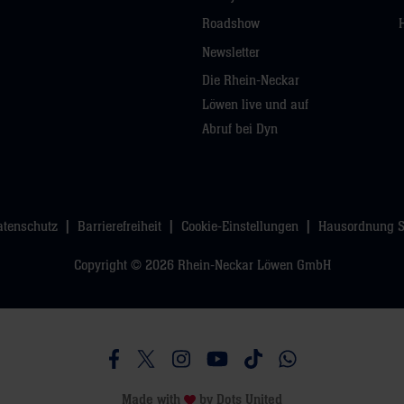
Roadshow
Newsletter
Die Rhein-Neckar
Löwen live und auf
Abruf bei Dyn
atenschutz
Barrierefreiheit
Cookie-Einstellungen
Hausordnung 
Copyright © 2026 Rhein-Neckar Löwen GmbH
Besucht uns auf Facebook
Besucht uns auf Twitter
Besucht uns auf Instagram
Besucht uns auf Youtube
Besucht uns auf TikTo
Besucht uns auf 
Made with
by
Dots United