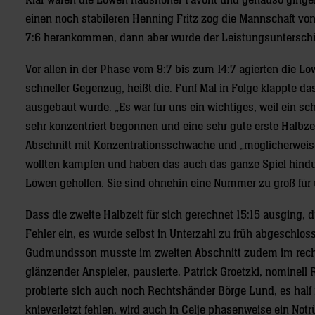
Klar waren die Löwen haushoher Favorit und genauso gingen 
einen noch stabileren Henning Fritz zog die Mannschaft v
7:6 herankommen, dann aber wurde der Leistungsunterschi
Vor allen in der Phase vom 9:7 bis zum 14:7 agierten die L
schneller Gegenzug, heißt die. Fünf Mal in Folge klappte da
ausgebaut wurde. „Es war für uns ein wichtiges, weil ein s
sehr konzentriert begonnen und eine sehr gute erste Halbze
Abschnitt mit Konzentrationsschwäche und „möglicherweise
wollten kämpfen und haben das auch das ganze Spiel hindur
Löwen geholfen. Sie sind ohnehin eine Nummer zu groß für 
Dass die zweite Halbzeit für sich gerechnet 15:15 ausging, 
Fehler ein, es wurde selbst in Unterzahl zu früh abgeschlos
Gudmundsson musste im zweiten Abschnitt zudem im rechte
glänzender Anspieler, pausierte. Patrick Groetzki, nominell
probierte sich auch noch Rechtshänder Börge Lund, es half
knieverletzt fehlen, wird auch in Celje phasenweise ein No