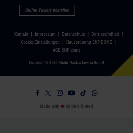
Online Tickets bestellen
Kontakt
Impressum
Datenschutz
Barrierefreiheit
Cookie-Einstellungen
Hausordnung SNP DOME
AGB SNP dome
Copyright © 2026 Rhein-Neckar Löwen GmbH
Besucht uns auf Facebook
Besucht uns auf Twitter
Besucht uns auf Instagram
Besucht uns auf Youtube
Besucht uns auf TikTo
Besucht uns auf 
Made with
by
Dots United