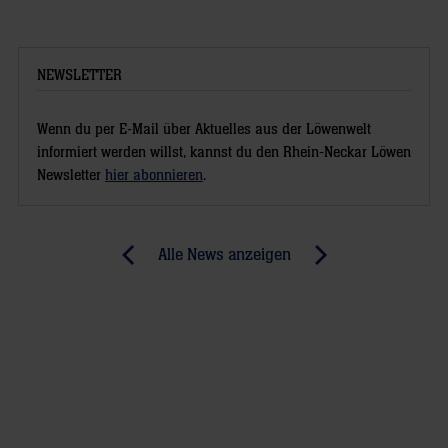
NEWSLETTER
Wenn du per E-Mail über Aktuelles aus der Löwenwelt
informiert werden willst, kannst du den Rhein-Neckar Löwen
Newsletter
hier abonnieren
.
Post
Alle News anzeigen
previous
newst
navigation
News:
News:
Vor
Die
seiner
Gier
Final
nach
Four
dem
Premiere:
großen