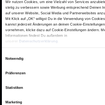
Wir nutzen Cookies, um eine Vielzahl von Services anzubiet
stetig zu verbessern sowie Werbung entsprechend Deinen I
auf unserer Website, Social Media und Partnerwebsites anz
Mit Klick auf „OK“ willigst Du in die Verwendung von Cookies
Rhein-Neckar Löwen GmbH
kannst jederzeit Änderungen an deinen Cookie-Einstellungen
vornehmen, klicke dazu auf Cookie-Einstellungen ändern. M
Informationen findest Du außerdem in
unserer
Datenschutzerklärung
.
Einwilligungsauswahl
Werte der Löwen
Notwendig
Historie
Jobs
Präferenzen
Aufsichtsrat
Löwenherz
Statistiken
Ansprechpartner*innen
Marketing