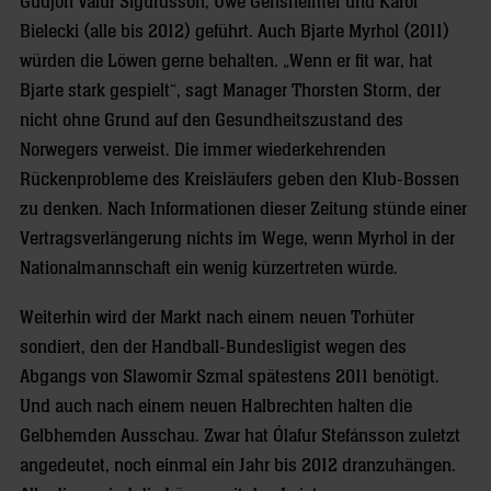
Gudjon Valur Sigurdsson, Uwe Gensheimer und Karol
Bielecki (alle bis 2012) geführt. Auch Bjarte Myrhol (2011)
würden die Löwen gerne behalten. „Wenn er fit war, hat
Bjarte stark gespielt“, sagt Manager Thorsten Storm, der
nicht ohne Grund auf den Gesundheitszustand des
Norwegers verweist. Die immer wiederkehrenden
Rückenprobleme des Kreisläufers geben den Klub-Bossen
zu denken. Nach Informationen dieser Zeitung stünde einer
Vertragsverlängerung nichts im Wege, wenn Myrhol in der
Nationalmannschaft ein wenig kürzertreten würde.
Weiterhin wird der Markt nach einem neuen Torhüter
sondiert, den der Handball-Bundesligist wegen des
Abgangs von Slawomir Szmal spätestens 2011 benötigt.
Und auch nach einem neuen Halbrechten halten die
Gelbhemden Ausschau. Zwar hat Ólafur Stefánsson zuletzt
angedeutet, noch einmal ein Jahr bis 2012 dranzuhängen.