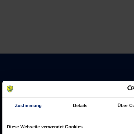
Michael
Wurf
Müller
im
Interview
Zustimmung
Details
Über C
Diese Webseite verwendet Cookies