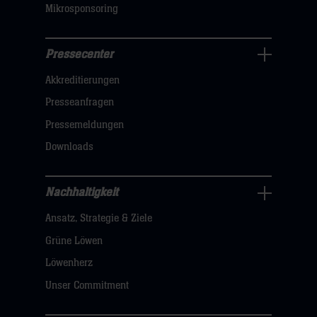
Mikrosponsoring
Pressecenter
Business
Akkreditierungen
Navigation
öffnen,
Presseanfragen
dann
Pressemeldungen
klicken
Downloads
sie
hier
Nachhaltigkeit
Nachhaltigkeit
Ansatz, Strategie & Ziele
Navigation
öffnen,
Grüne Löwen
dann
Löwenherz
klicken
Unser Commitment
sie
hier