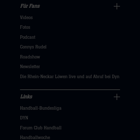
Für Fans
Für
Videos
Fans
Navigation
Fotos
öffnen,
Podcast
dann
Connys Rudel
klicken
Roadshow
sie
Newsletter
hier
Die Rhein-Neckar Löwen live und auf Abruf bei Dyn
Links
Links
Handball-Bundesliga
Navigation
öffnen,
DYN
dann
Forum Club Handball
klicken
Handballwoche