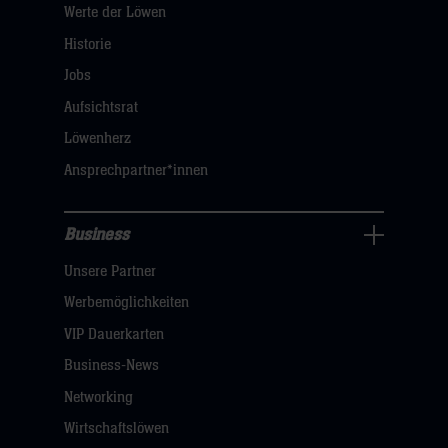
Werte der Löwen
uns
Navigation
Historie
öffnen,
Jobs
dann
Aufsichtsrat
klicken
Löwenherz
sie
Ansprechpartner*innen
hier
Business
Pressecenter
Unsere Partner
Navigation
öffnen,
Werbemöglichkeiten
dann
VIP Dauerkarten
klicken
Business-News
sie
Networking
hier
Wirtschaftslöwen