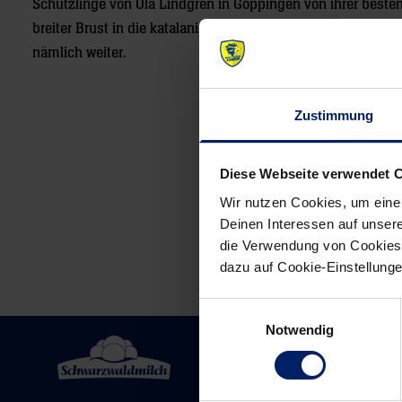
Schützlinge von Ola Lindgren in Göppingen von ihrer beste
breiter Brust in die katalanische Metropole reisen zu könn
nämlich weiter.
Zustimmung
Post
navigation
Diese Webseite verwendet 
Wir nutzen Cookies, um eine
Deinen Interessen auf unsere
die Verwendung von Cookies 
dazu auf Cookie-Einstellung
Einwilligungsauswahl
Notwendig