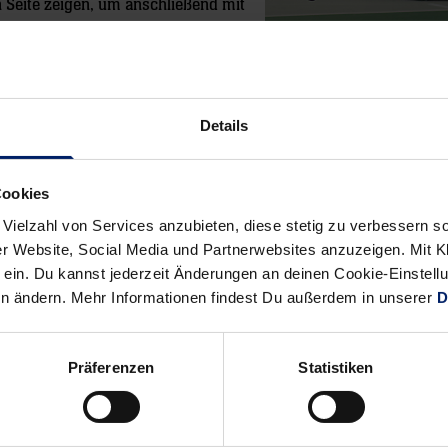
n Seite zeigen, um anschließend mit
en. Dort gehen die Auswärtswochen
Details
Alle News anzeigen
previous
newst
News:
News:
Cookies
Für
Žarko
 Vielzahl von Services anzubieten, diese stetig zu verbessern
die
Šešum
r Website, Social Media und Partnerwebsites anzuzeigen. Mit Kli
Löwen
wird
ein. Du kannst jederzeit Änderungen an deinen Cookie-Einstell
keine
sofort
en ändern. Mehr Informationen findest Du außerdem in unserer
D
Hürde?
ein
Löwe
Präferenzen
Statistiken