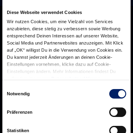
Diese Webseite verwendet Cookies
Wir nutzen Cookies, um eine Vielzahl von Services
anzubieten, diese stetig zu verbessern sowie Werbung
entsprechend Deinen Interessen auf unserer Website,
Social Media und Partnerwebsites anzuzeigen. Mit Klick
auf „OK“ willigst Du in die Verwendung von Cookies ein.
Du kannst jederzeit Änderungen an deinen Cookie-
Einstellungen vornehmen, klicke dazu auf Cookie-
Einstellungen ändern. Mehr Informationen findest Du
außerdem in unserer
Datenschutzerklärung
.
Rhein-Neckar Löwen GmbH
Einwilligungsauswahl
Notwendig
Präferenzen
Über uns
Über
Werte der Löwen
uns
Statistiken