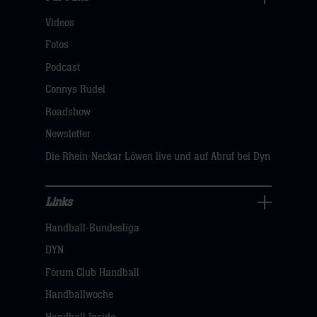
Für
Videos
Fans
Navigation
Fotos
öffnen,
Podcast
dann
Connys Rudel
klicken
Roadshow
sie
Newsletter
hier
Die Rhein-Neckar Löwen live und auf Abruf bei Dyn
Links
Links
Handball-Bundesliga
Navigation
öffnen,
DYN
dann
Forum Club Handball
klicken
Handballwoche
sie