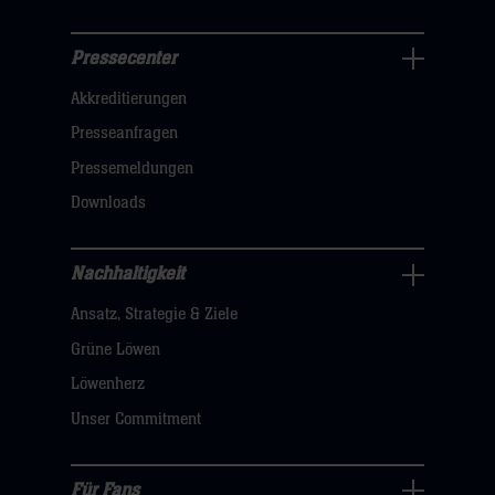
Pressecenter
Business
Akkreditierungen
Navigation
öffnen,
Presseanfragen
dann
Pressemeldungen
klicken
Downloads
sie
hier
Nachhaltigkeit
Nachhaltigkeit
Ansatz, Strategie & Ziele
Navigation
öffnen,
Grüne Löwen
dann
Löwenherz
klicken
Unser Commitment
sie
hier
Für Fans