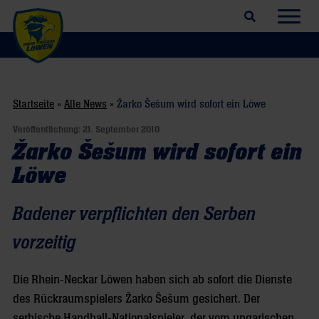
Suchfeld öffnen
Navig
Startseite
»
Alle News
»
Žarko Šešum wird sofort ein Löwe
Veröffentlichung:
21. September 2010
Žarko Šešum wird sofort ein
Löwe
Badener verpflichten den Serben
vorzeitig
Die Rhein-Neckar Löwen haben sich ab sofort die Dienste
des Rückraumspielers Žarko Šešum gesichert. Der
serbische Handball-Nationalspieler, der vom ungarischen