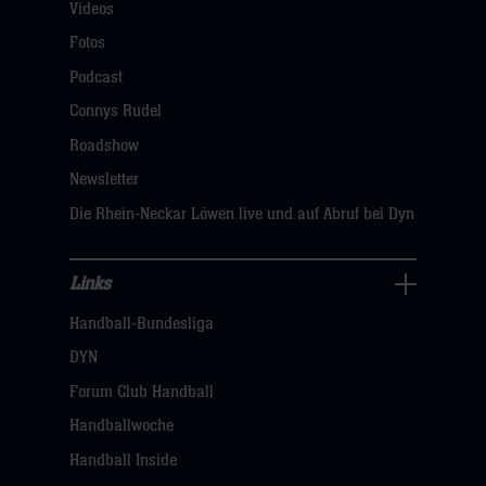
Videos
Fans
Navigation
Fotos
öffnen,
Podcast
dann
Connys Rudel
klicken
Roadshow
sie
Newsletter
hier
Die Rhein-Neckar Löwen live und auf Abruf bei Dyn
Links
Links
Handball-Bundesliga
Navigation
öffnen,
DYN
dann
Forum Club Handball
klicken
Handballwoche
sie
Handball Inside
hier