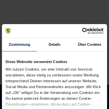
navigation
News:
News:
Dieser
Für
Sieg
den
hat
TSV
den
Heiningen
Löwen
ist
Zustimmung
Details
Über Cookies
gut
es
getan
das
Spiel
Diese Webseite verwendet Cookies
des
Wir nutzen Cookies, um eine Vielzahl von Services
Jahres
anzubieten, diese stetig zu verbessern sowie Werbung
entsprechend Deinen Interessen auf unserer Website,
Social Media und Partnerwebsites anzuzeigen. Mit Klick
auf „OK“ willigst Du in die Verwendung von Cookies ein.
Du kannst jederzeit Änderungen an deinen Cookie-
Einstellungen vornehmen, klicke dazu auf Cookie-