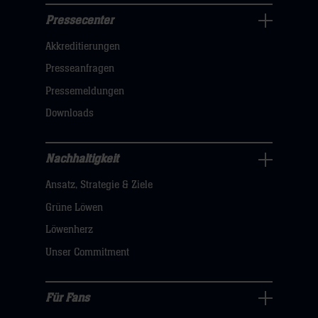
Pressecenter
Business
Akkreditierungen
Navigation
öffnen,
Presseanfragen
dann
Pressemeldungen
klicken
Downloads
sie
hier
Nachhaltigkeit
Nachhaltigkeit
Ansatz, Strategie & Ziele
Navigation
öffnen,
Grüne Löwen
dann
Löwenherz
klicken
Unser Commitment
sie
hier
Für Fans
Für