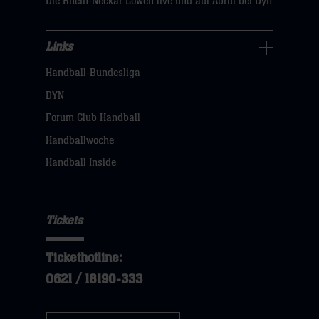
Die Rhein-Neckar Löwen live und auf Abruf bei Dyn
Links
Links
Handball-Bundesliga
Navigation
öffnen,
DYN
dann
Forum Club Handball
klicken
Handballwoche
sie
Handball Inside
hier
Tickets
Tickethotline:
0621 / 18190-333