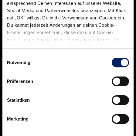
entsprechend Deinen Interessen auf unserer Website,
Social Media und Partnerwebsites anzuzeigen. Mit Klick
auf „OK“ willigst Du in die Verwendung von Cookies ein.
Rhein-Neckar Löwen GmbH
Du kannst jederzeit Änderungen an deinen Cookie-
Einstellungen vornehmen, klicke dazu auf Cookie-
Einstellungen ändern. Mehr Informationen findest Du
außerdem in unserer
Datenschutzerklärung
.
Über uns
Einwilligungsauswahl
Über
Notwendig
Werte der Löwen
uns
Navigation
Historie
Präferenzen
öffnen,
Jobs
dann
Aufsichtsrat
klicken
Statistiken
Löwenherz
sie
Ansprechpartner*innen
hier
Marketing
Business