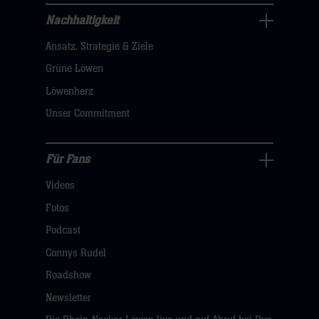
hier
Nachhaltigkeit
Nachhaltigkeit
Ansatz, Strategie & Ziele
Navigation
öffnen,
Grüne Löwen
dann
Löwenherz
klicken
Unser Commitment
sie
hier
Für Fans
Für
Videos
Fans
Navigation
Fotos
öffnen,
Podcast
dann
Connys Rudel
klicken
Roadshow
sie
Newsletter
hier