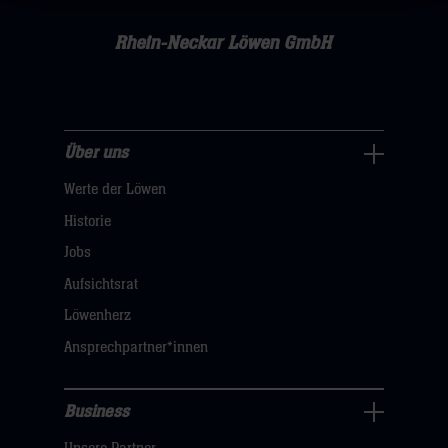
Rhein-Neckar Löwen GmbH
Über uns
Über
Werte der Löwen
uns
Navigation
Historie
öffnen,
Jobs
dann
Aufsichtsrat
klicken
Löwenherz
sie
Ansprechpartner*innen
hier
Business
Pressecenter