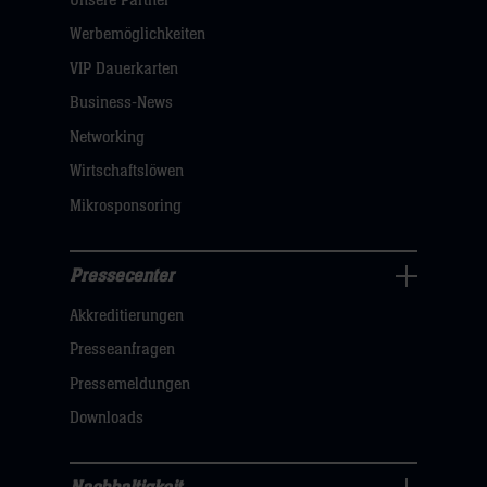
Unsere Partner
Navigation
öffnen,
Werbemöglichkeiten
dann
VIP Dauerkarten
klicken
Business-News
sie
Networking
hier
Wirtschaftslöwen
Mikrosponsoring
Pressecenter
Business
Akkreditierungen
Navigation
öffnen,
Presseanfragen
dann
Pressemeldungen
klicken
Downloads
sie
hier