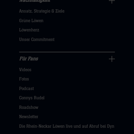
Nachhaltigkeit
Nachhaltigkeit
Ansatz, Strategie & Ziele
Navigation
öffnen,
Grüne Löwen
dann
Löwenherz
klicken
Unser Commitment
sie
hier
Für Fans
Für
Videos
Fans
Navigation
Fotos
öffnen,
Podcast
dann
Connys Rudel
klicken
Roadshow
sie
Newsletter
hier
Die Rhein-Neckar Löwen live und auf Abruf bei Dyn