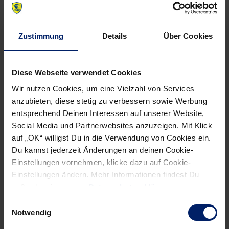
NEWSLETTER
Zustimmung
Details
Über Cookies
Wenn du per E-Mail über Aktuelles aus der Löwenwelt
informiert werden willst, kannst du den Rhein-Neckar Löwen
Newsletter
hier abonnieren
.
Diese Webseite verwendet Cookies
Wir nutzen Cookies, um eine Vielzahl von Services
anzubieten, diese stetig zu verbessern sowie Werbung
Post
Alle News anzeigen
entsprechend Deinen Interessen auf unserer Website,
previous
newst
navigation
Social Media und Partnerwebsites anzuzeigen. Mit Klick
News:
News:
auf „OK“ willigst Du in die Verwendung von Cookies ein.
Darts
Zwei
Du kannst jederzeit Änderungen an deinen Cookie-
trifft
weitere
Einstellungen vornehmen, klicke dazu auf Cookie-
Harz
Löwen-
Einstellungen ändern. Mehr Informationen findest Du
Heimspiele
außerdem in unserer
Datenschutzerklärung
.
gehen
Einwilligungsauswahl
in
Notwendig
den