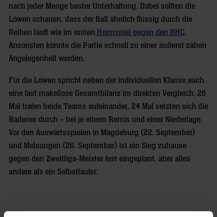
nach jeder Menge bester Unterhaltung. Dabei sollten die
Löwen schauen, dass der Ball ähnlich flüssig durch die
Reihen läuft wie im ersten
Heimspiel gegen den BHC
.
Ansonsten könnte die Partie schnell zu einer äußerst zähen
Angelegenheit werden.
Für die Löwen spricht neben der individuellen Klasse auch
eine fast makellose Gesamtbilanz im direkten Vergleich: 26
Mal trafen beide Teams aufeinander, 24 Mal setzten sich die
Badener durch – bei je einem Remis und einer Niederlage.
Vor den Auswärtsspielen in Magdeburg (22. September)
und Melsungen (26. September) ist ein Sieg zuhause
gegen den Zweitliga-Meister fest eingeplant, aber alles
andere als ein Selbstläufer.