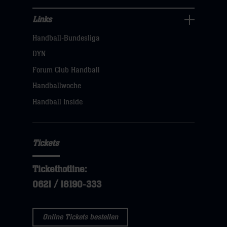
Links
Links
Handball-Bundesliga
Navigation
öffnen,
DYN
dann
Forum Club Handball
klicken
Handballwoche
sie
Handball Inside
hier
Tickets
Tickethotline:
0621 / 18190-333
Online Tickets bestellen