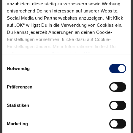
anzubieten, diese stetig zu verbessern sowie Werbung
informiert werden willst, kannst du den Rhein-Neckar Löwen
entsprechend Deinen Interessen auf unserer Website,
Newsletter
hier abonnieren
.
Social Media und Partnerwebsites anzuzeigen. Mit Klick
auf „OK“ willigst Du in die Verwendung von Cookies ein.
Du kannst jederzeit Änderungen an deinen Cookie-
Post
Alle News anzeigen
Einstellungen vornehmen, klicke dazu auf Cookie-
previous
newst
navigation
Einstellungen ändern. Mehr Informationen findest Du
News:
News:
außerdem in unserer
Datenschutzerklärung
.
Löwen
Löwen
Einwilligungsauswahl
bangen
müssen
Notwendig
um
zusammenrücken
Uwe
(RNZ)
Präferenzen
Gensheimer
(Rheinpfalz)
Statistiken
Marketing