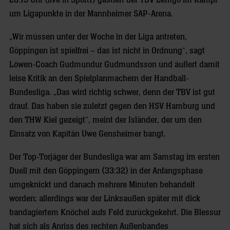
20.15 Uhr (live in Sport1) gastiert der TBV Lemgo im Kampf
um Ligapunkte in der Mannheimer SAP-Arena.
„Wir müssen unter der Woche in der Liga antreten,
Göppingen ist spielfrei – das ist nicht in Ordnung“, sagt
Löwen-Coach Gudmundur Gudmundsson und äußert damit
leise Kritik an den Spielplanmachern der Handball-
Bundesliga. „Das wird richtig schwer, denn der TBV ist gut
drauf. Das haben sie zuletzt gegen den HSV Hamburg und
den THW Kiel gezeigt“, meint der Isländer, der um den
Einsatz von Kapitän Uwe Gensheimer bangt.
Der Top-Torjäger der Bundesliga war am Samstag im ersten
Duell mit den Göppingern (33:32) in der Anfangsphase
umgeknickt und danach mehrere Minuten behandelt
worden; allerdings war der Linksaußen später mit dick
bandagiertem Knöchel aufs Feld zurückgekehrt. Die Blessur
hat sich als Anriss des rechten Außenbandes