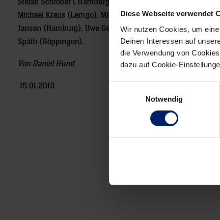
Stefan Schröder ( Hamburg), Christian Sprenger (THW Kiel)
Diese Webseite verwendet 
Michael Kraus (Lemgo), Michael Haaß, Lars Kaufmann (beid
Jansen (Hamburg), Uwe Gensheimer, Oliver Roggisch (beid
Wir nutzen Cookies, um eine
Deinen Interessen auf unsere
Späth (Göppingen).
die Verwendung von Cookies 
Von Daniel Hund
dazu auf Cookie-Einstellung
15.01.2010
Einwilligungsauswahl
Notwendig
Post
navigation