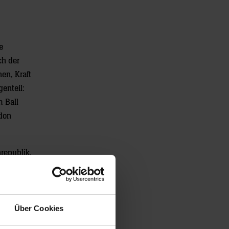
e
ch der
en, Kraft
genteil:
 Ball
ndon
republik.
(HSV
ich (19.
Über Cookies
n); Feld: