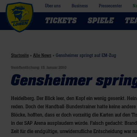
Über uns
Business
Pressecenter
Na
TICKETS
SPIELE
TE
Startseite
»
Alle News
»
Gensheimer springt auf EM-Zug
Veröffentlichung:
15. Januar 2010
Gensheimer sprin
Heidelberg. Der Blick leer, den Kopf ein wenig gesenkt. Heine
reden. Doch der Handball-Bundestrainer hatte keine andere 
Blöcke, hofften, dass er doch vorzeitig die Karten auf de
in der SAP Arena ausplaudern würde. Falsch gedacht: Brand i
Zeit für die endgültige, unwiderrufliche Entscheidung war 