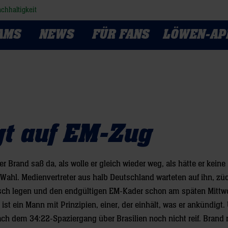
chhaltigkeit
AMS
NEWS
FÜR FANS
LÖWEN-AP
gt auf EM-Zug
r Brand saß da, als wolle er gleich wieder weg, als hätte er keine
Wahl. Medienvertreter aus halb Deutschland warteten auf ihn, zü
n Tisch legen und den endgültigen EM-Kader schon am späten Mit
st ein Mann mit Prinzipien, einer, der einhält, was er ankündigt.
nach dem 34:22-Spaziergang über Brasilien noch nicht reif. Brand