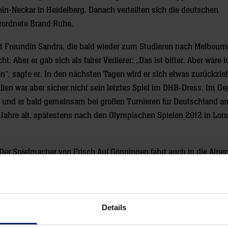
in-Neckar in Heidelberg. Danach verteilten sich die deutschen
rordnete Brand Ruhe.
it Freundin Sandra, die bald wieder zum Studieren nach Melbourn
. Aber er gab sich als fairer Verlierer: „Das ist bitter. Aber wäre i
n“, sagte er. In den nächsten Tagen wird er sich etwas zurückzieh
lien war aber sicher nicht sein letztes Spiel im DHB-Dress. Im Ge
 und er bald gemeinsam bei großen Turnieren für Deutschland am
 33 Jahre alt, spätestens nach den Olympischen Spielen 2012 in Lo
 Der Spielmacher von Frisch Auf Göppingen fährt auch in die Alpen
en. Neben Klein und Strobel sortierte Brand auch Matthias Flohr 
g bleiben 16 Spieler, mit denen Deutschland zur EM nach Österre
Details
 Carsten Lichtlein (TBV Lemgo), Silvio Heinevetter (Füchse Berli