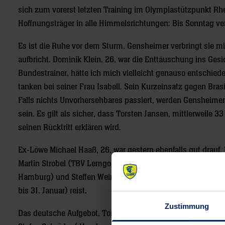
sich zum vorerst letzten Training im Olympiastützpunkt Rhe
Hoffnungsträger in alle Himmelsrichtungen: Bis Sonntag ve
Es ist die Ruhe vor dem Sturm. Gensheimer verbringt sie m
aufbricht. Dominik Klein, 26, war die Enttäuschung ins Gesicht
Bundestrainer, hätte ich mich vielleicht genauso entschiede
tanken bei seiner Frau Isabell. Sein Kurzeinsatz gegen Brasi
Falls nichts Unvorhersehbares passiert, werden Gensheimer
sein. Es gilt als sicher, dass Torsten Jansen, mittlerweile
seinen Rücktritt erklären wird.
Ex-Löwe Michael Haaß, 26, war gestern ebenfalls gut drauf.
Martin Strobel (TBV Lemgo) hatte auf der Mitte das Nachseh
Hamburg) und Steffen Weinhold (TV Großwallstadt) aus. Übri
bis 31. Januar) reist.
Zustimmung
Das deutsche Aufgebot, Tor: Johannes Bitter (HSV Hamburg),