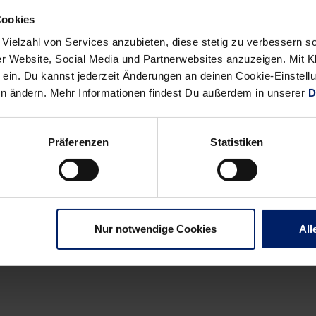
, Holger Glandorf (TBV Lemgo),Michael Müller (Rhein-Neckar Löw
Cookies
e FA Göppingen), Sven-Sören Christophersen (HSG Wetzlar), Tor
e Rhein-Neckar Löwen), Christoph Theuerkauf (SC Magdeburg), 
 Vielzahl von Services anzubieten, diese stetig zu verbessern
r Website, Social Media und Partnerwebsites anzuzeigen. Mit Kli
ein. Du kannst jederzeit Änderungen an deinen Cookie-Einstell
en ändern. Mehr Informationen findest Du außerdem in unserer
D
Präferenzen
Statistiken
Alle News anzeigen
previous
newst
News:
News:
Nur notwendige Cookies
All
Erst
Brand
Gala,
beruft
dann
Gensheimer
Glücksgefühle