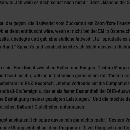
e wie: „Ich weiß es doch selbst noch nicht.“ Oder: „Manche der S
t, der gegen die Ballwerfer vom Zuckerhut ein Zehn-Tore-Feuer
Ob er denn enttäuscht wäre, wenn er nicht bei der EM in Österreic
te, überlegte und gab eine ehrliche Antwort: „Ja“, sprudelte es
ner Hand.“ Sprach’s und verabschiedete sich leicht nervös in Richt
n sein. Eine Nacht zwischen Hoffen und Bangen. Gestern Morgen 
rand baut auf ihn, will ihn in Österreich gemeinsam mit Torsten J
Gensheimer im RNZ-Gespräch, „meine Vorfreude auf die Europameis
Handball-Großereignis, das er als fester Bestandteil der DHB-Ausw
eine Bestätigung meiner gezeigten Leistungen.“ Und die möchte d
ischen Ballwurf-Gipfeltreffen untermauern.
ngst auskuriert: Ich spüre davon rein gar nichts mehr.“ Gestern V
ibende Übungseinheit auf dem Programm: Oliver Roggisch und Co.