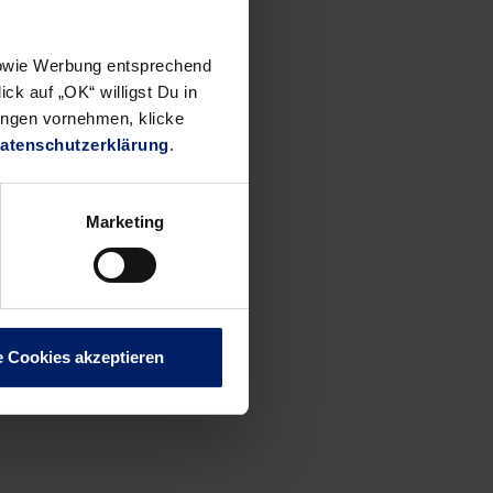
en),
sten
Manuel
 sowie Werbung entsprechend
ck auf „OK“ willigst Du in
ungen vornehmen, klicke
atenschutzerklärung
.
Marketing
e Cookies akzeptieren