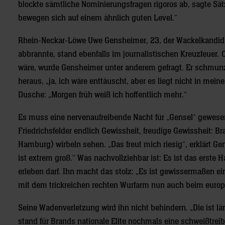
blockte sämtliche Nominierungsfragen rigoros ab, sagte Sätz
bewegen sich auf einem ähnlich guten Level.“
Rhein-Neckar-Löwe Uwe Gensheimer, 23, der Wackelkandida
abbrannte, stand ebenfalls im journalistischen Kreuzfeuer. 
wäre, wurde Gensheimer unter anderem gefragt. Er schmunzel
heraus, „ja, ich wäre enttäuscht, aber es liegt nicht in mei
Dusche: „Morgen früh weiß ich hoffentlich mehr.“
Es muss eine nervenaufreibende Nacht für „Gensel“ gewese
Friedrichsfelder endlich Gewissheit, freudige Gewissheit: B
Hamburg) wirbeln sehen. „Das freut mich riesig“, erklärt 
ist extrem groß.“ Was nachvollziehbar ist: Es ist das erste 
erleben darf. Ihn macht das stolz: „Es ist gewissermaßen 
mit dem trickreichen rechten Wurfarm nun auch beim europä
Seine Wadenverletzung wird ihn nicht behindern. „Die ist lä
stand für Brands nationale Elite nochmals eine schweißtre