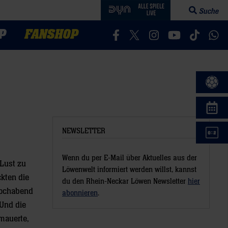
Suche
Suchfeld öff
P
FANSHOP
Besucht uns auf Facebook
Besucht uns auf Twitter
Besucht uns auf In
Besucht uns a
Besucht 
Bes
NEWSLETTER
Wenn du per E-Mail über Aktuelles aus der
 Lust zu
Löwenwelt informiert werden willst, kannst
ckten die
du den Rhein-Neckar Löwen Newsletter
hier
twochabend
abonnieren
.
 Und die
 mauerte,