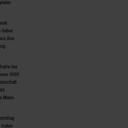
pieler
werk
h dabei
 aus ihm
ung
hatte der
ansen (HSV
terschaft
ahl
er Mann
ormittag
 trafen