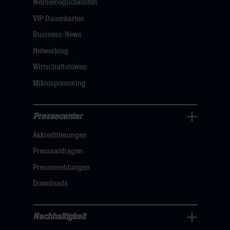
öffnen,
Werbemöglichkeiten
dann
VIP Dauerkarten
klicken
Business-News
sie
Networking
hier
Wirtschaftslöwen
Mikrosponsoring
Pressecenter
Business
Akkreditierungen
Navigation
öffnen,
Presseanfragen
dann
Pressemeldungen
klicken
Downloads
sie
hier
Nachhaltigkeit
Nachhaltigkeit