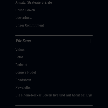
Ansatz, Strategie & Ziele
Navigation
öffnen,
Grüne Löwen
dann
Löwenherz
klicken
Unser Commitment
sie
hier
Für Fans
Für
Videos
Fans
Navigation
Fotos
öffnen,
Podcast
dann
Connys Rudel
klicken
Roadshow
sie
Newsletter
hier
Die Rhein-Neckar Löwen live und auf Abruf bei Dyn