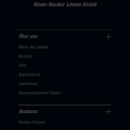
Rhein-Neckar Löwen GmbH
Über uns
Über
Werte der Löwen
uns
Navigation
Historie
öffnen,
Jobs
dann
Aufsichtsrat
klicken
Löwenherz
sie
Ansprechpartner*innen
hier
Business
Pressecenter
Unsere Partner
Navigation