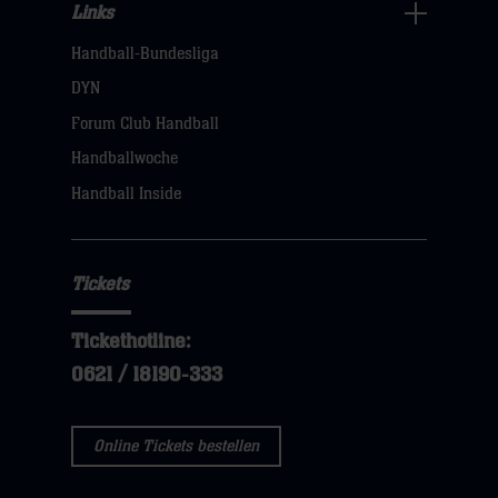
Links
Links
Handball-Bundesliga
Navigation
öffnen,
DYN
dann
Forum Club Handball
klicken
Handballwoche
sie
Handball Inside
hier
Tickets
Tickethotline:
0621 / 18190-333
Online Tickets bestellen