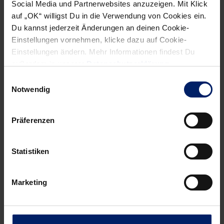
Social Media und Partnerwebsites anzuzeigen. Mit Klick
auf „OK“ willigst Du in die Verwendung von Cookies ein.
Wenn du per E-Mail über Aktuelles aus der Löwenwelt
Du kannst jederzeit Änderungen an deinen Cookie-
informiert werden willst, kannst du den Rhein-Neckar Löwen
Einstellungen vornehmen, klicke dazu auf Cookie-
Newsletter
hier abonnieren
.
Einstellungen ändern. Mehr Informationen findest Du
außerdem in unserer
Datenschutzerklärung
.
Einwilligungsauswahl
Post
Alle News anzeigen
Notwendig
previous
newst
navigation
News:
News:
Präferenzen
Uwe
Gensheimer
Gensheimer
springt
Statistiken
steht
auf
im
EM-
deutschen
Zug
Marketing
EM-
Aufgebot