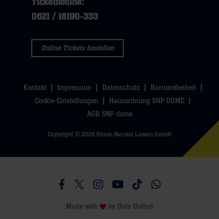
Tickethotline:
0621 / 18190-333
Online Tickets bestellen
Kontakt
Impressum
Datenschutz
Barrierefreiheit
Cookie-Einstellungen
Hausordnung SNP DOME
AGB SNP dome
Copyright © 2026 Rhein-Neckar Löwen GmbH
Besucht uns auf Facebook
Besucht uns auf Twitter
Besucht uns auf Instagram
Besucht uns auf Youtube
Besucht uns auf TikTo
Besucht uns auf 
Made with
by
Dots United