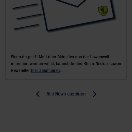
Wenn du per E-Mail über Aktuelles aus der Löwenwelt
informiert werden willst, kannst du den Rhein-Neckar Löwen
Newsletter
hier abonnieren
.
Post
Alle News anzeigen
previous
newst
navigation
News:
News:
Hammerlos
Letzte
für
Ausfahrt