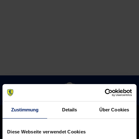
die
Balingen
Löwen
Zustimmung
Details
Über Cookies
Diese Webseite verwendet Cookies