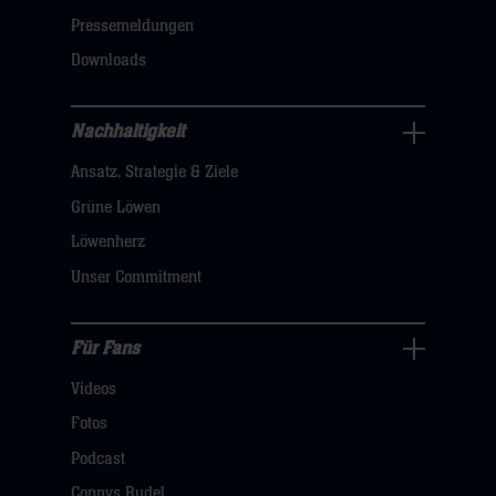
dann
Pressemeldungen
klicken
Downloads
sie
hier
Nachhaltigkeit
Nachhaltigkeit
Ansatz, Strategie & Ziele
Navigation
öffnen,
Grüne Löwen
dann
Löwenherz
klicken
Unser Commitment
sie
hier
Für Fans
Für
Videos
Fans
Navigation
Fotos
öffnen,
Podcast
dann
Connys Rudel