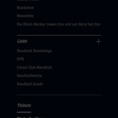
klicken
Roadshow
sie
Newsletter
hier
Die Rhein-Neckar Löwen live und auf Abruf bei Dyn
Links
Links
Handball-Bundesliga
Navigation
öffnen,
DYN
dann
Forum Club Handball
klicken
Handballwoche
sie
Handball Inside
hier
Tickets