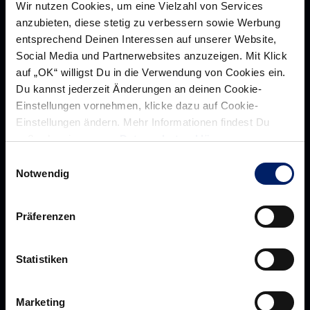
Wir nutzen Cookies, um eine Vielzahl von Services
anzubieten, diese stetig zu verbessern sowie Werbung
entsprechend Deinen Interessen auf unserer Website,
Social Media und Partnerwebsites anzuzeigen. Mit Klick
auf „OK“ willigst Du in die Verwendung von Cookies ein.
Du kannst jederzeit Änderungen an deinen Cookie-
Einstellungen vornehmen, klicke dazu auf Cookie-
Rhein-Neckar Löwen GmbH
Einstellungen ändern. Mehr Informationen findest Du
außerdem in unserer
Datenschutzerklärung
.
Einwilligungsauswahl
Notwendig
Über uns
Über
Werte der Löwen
uns
Präferenzen
Navigation
Historie
öffnen,
Jobs
Statistiken
dann
Aufsichtsrat
klicken
Löwenherz
Marketing
sie