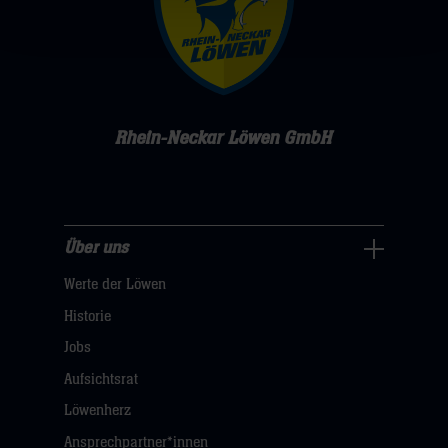
Rhein-Neckar Löwen GmbH
Über uns
Über
Werte der Löwen
uns
Navigation
Historie
öffnen,
Jobs
dann
Aufsichtsrat
klicken
Löwenherz
sie
Ansprechpartner*innen