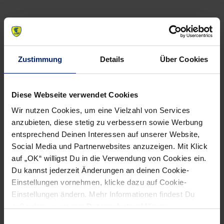
NEWSLETTER
Zustimmung
Details
Über Cookies
Wenn du per E-Mail über Aktuelles aus der Löwenwelt
Diese Webseite verwendet Cookies
informiert werden willst, kannst du den Rhein-Neckar Löwen
Newsletter
hier abonnieren
.
Wir nutzen Cookies, um eine Vielzahl von Services
anzubieten, diese stetig zu verbessern sowie Werbung
entsprechend Deinen Interessen auf unserer Website,
Social Media und Partnerwebsites anzuzeigen. Mit Klick
Post
Alle News anzeigen
auf „OK“ willigst Du in die Verwendung von Cookies ein.
previous
newst
navigation
Du kannst jederzeit Änderungen an deinen Cookie-
News:
News:
Einstellungen vornehmen, klicke dazu auf Cookie-
Der
Löwen
Einstellungen ändern. Mehr Informationen findest Du
neue
wollen
außerdem in unserer
Datenschutzerklärung
.
Löwen-
ersten
Einwilligungsauswahl