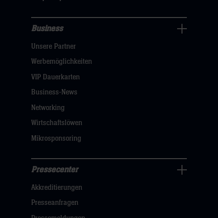
hier
Business
Pressecenter
Unsere Partner
Navigation
öffnen,
Werbemöglichkeiten
dann
VIP Dauerkarten
klicken
Business-News
sie
Networking
hier
Wirtschaftslöwen
Mikrosponsoring
Pressecenter
Business
Akkreditierungen
Navigation
öffnen,
Presseanfragen
dann