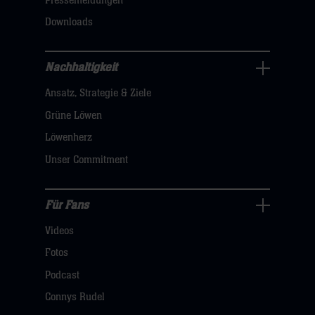
Pressemeldungen
klicken
Downloads
sie
hier
Nachhaltigkeit
Nachhaltigkeit
Ansatz, Strategie & Ziele
Navigation
öffnen,
Grüne Löwen
dann
Löwenherz
klicken
Unser Commitment
sie
hier
Für Fans
Für
Videos
Fans
Navigation
Fotos
öffnen,
Podcast
dann
Connys Rudel
klicken