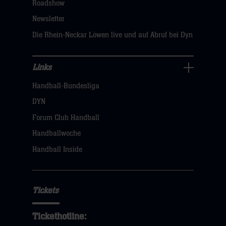
Roadshow
sie
Newsletter
hier
Die Rhein-Neckar Löwen live und auf Abruf bei Dyn
Links
Links
Handball-Bundesliga
Navigation
öffnen,
DYN
dann
Forum Club Handball
klicken
Handballwoche
sie
Handball Inside
hier
Tickets
Tickethotline: