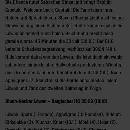
Die Chance nutzt Sebastian Hinze und bringt Kapitän
Groetzki. Welcome back, Captain! Die Fans feiern ihren
Helden mit Sprechchören. Steven Plucnar zieht nach seiner
Einwechslung einen Siebenmeter. Heute können sich viele
Löwen Selbstvertrauen holen. Reichmann macht nach
gerade einmal 45 Minuten die 30 voll (30:21). Der BHC
betreibt Schadensbegrenzung, verkürzt auf 30:24 (48.).
Hilfe kommt dabei von den Löwen, die jetzt doch ein wenig
schludern, einige leichte Ballverluste produzieren. Wichtig,
dass Knorr den Lauf unterbricht mit dem 31:25 (51.). Nach
Appelgrens 17. Glanztat ist die Partie entschieden, feiern
Löwen und Fans den zweiten Heimsieg in Folge.
Rhein-Neckar Löwen – Bergischer HC 35:29 (19:16)
Löwen: Späth (1 Parade), Appelgren (19 Paraden), Birlehm –
Kirkeløkke (3), Plucnar, Knorr (10/1), Móré (4), Holst (2),