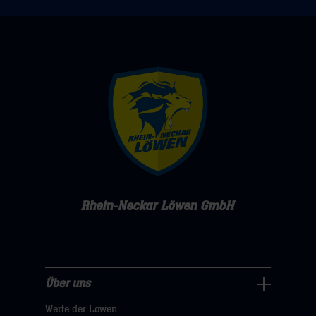
Rhein-Neckar Löwen GmbH
Über uns
Über
Werte der Löwen
uns