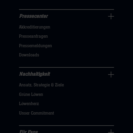
Pressecenter
Business
Akkreditierungen
Navigation
öffnen,
Presseanfragen
dann
Pressemeldungen
klicken
Downloads
sie
hier
Nachhaltigkeit
Nachhaltigkeit
Ansatz, Strategie & Ziele
Navigation
öffnen,
Grüne Löwen
dann
Löwenherz
klicken
Unser Commitment
sie
hier
Für Fans