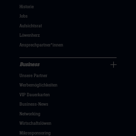
Navigation
Historie
öffnen,
Jobs
dann
Aufsichtsrat
klicken
Löwenherz
sie
Ansprechpartner*innen
hier
Business
Pressecenter
Unsere Partner
Navigation
öffnen,
Werbemöglichkeiten
dann
VIP Dauerkarten
klicken
Business-News
sie
Networking
hier
Wirtschaftslöwen
Mikrosponsoring