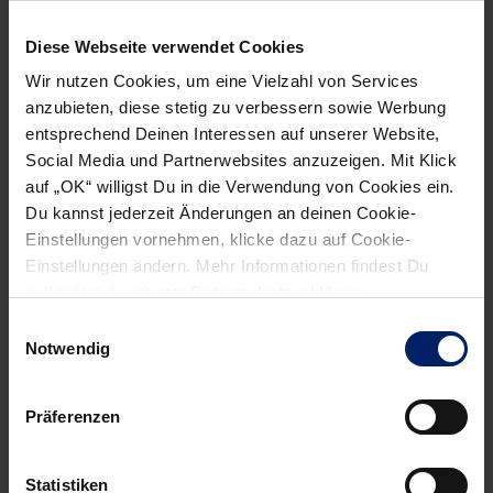
Vergebene / parierte Siebenmeter: Appelgren hält gegen
Beyer (11.), Späth hält gegen Beyer (40.) – Rudeck hält
Diese Webseite verwendet Cookies
gegen Reichmann (37. und 52.)
Wir nutzen Cookies, um eine Vielzahl von Services
anzubieten, diese stetig zu verbessern sowie Werbung
Spielfilm: 0:1, 4:5, 7:8, 9:8, 10:9, 12:9, 12:10, 15:11, 17:13,
entsprechend Deinen Interessen auf unserer Website,
19:16 (HZ) 21:16, 21:17, 23:18, 25:20, 28:20, 29:21, 30:25,
Social Media und Partnerwebsites anzuzeigen. Mit Klick
31:25, 33:28, 35:28, 35:29 (EN)
auf „OK“ willigst Du in die Verwendung von Cookies ein.
Du kannst jederzeit Änderungen an deinen Cookie-
Einstellungen vornehmen, klicke dazu auf Cookie-
Einstellungen ändern. Mehr Informationen findest Du
außerdem in unserer
Datenschutzerklärung
.
NEWSLETTER
Einwilligungsauswahl
Notwendig
Wenn du per E-Mail über Aktuelles aus der Löwenwelt
informiert werden willst, kannst du den Rhein-Neckar Löwen
Newsletter
hier abonnieren
.
Präferenzen
Statistiken