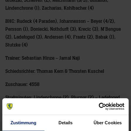
Groetzki, Schefvert (2), Reichmann (9/3), Gislason,
Lindenchrone (1), Zacharias, Kohlbacher (4)
BHC: Rudeck (4 Paraden), Johannesson – Beyer (4/2),
Persson (1), Doniecki, Nothdurft (3), Krecic (3), M’Bengue
(2), Ladefoged (3), Andersen (4), Fraatz (2), Babak (1),
Stutzke (4)
Trainer: Sebastian Hinze – Jamal Naji
Schiedsrichter: Thomas Kern & Thorsten Kuschel
Zuschauer: 4558
Strafminuten: Lindenchrone (2), Plucnar (2) – Ladefoged
(2), Stutzke (2)
Siebenmeter: 4/6 – 2/4
Zustimmung
Details
Über Cookies