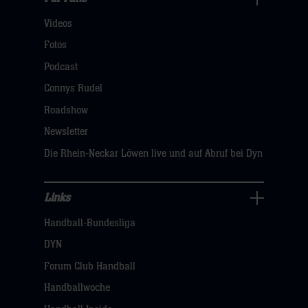
Für
Videos
Fans
Navigation
Fotos
öffnen,
Podcast
dann
Connys Rudel
klicken
Roadshow
sie
Newsletter
hier
Die Rhein-Neckar Löwen live und auf Abruf bei Dyn
Links
Links
Handball-Bundesliga
Navigation
öffnen,
DYN
dann
Forum Club Handball
klicken
Handballwoche
sie