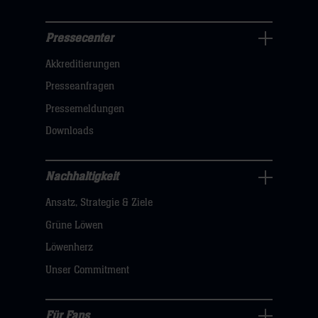
Pressecenter
Business
Akkreditierungen
Navigation
öffnen,
Presseanfragen
dann
Pressemeldungen
klicken
Downloads
sie
hier
Nachhaltigkeit
Nachhaltigkeit
Ansatz, Strategie & Ziele
Navigation
öffnen,
Grüne Löwen
dann
Löwenherz
klicken
Unser Commitment
sie
hier
Für Fans