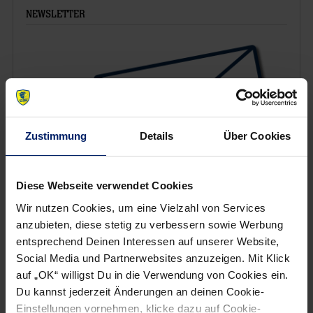
NEWSLETTER
Zustimmung
Details
Über Cookies
Diese Webseite verwendet Cookies
Wir nutzen Cookies, um eine Vielzahl von Services
anzubieten, diese stetig zu verbessern sowie Werbung
Wenn du per E-Mail über Aktuelles aus der Löwenwelt
entsprechend Deinen Interessen auf unserer Website,
informiert werden willst, kannst du den Rhein-Neckar Löwen
Social Media und Partnerwebsites anzuzeigen. Mit Klick
Newsletter
hier abonnieren
.
auf „OK“ willigst Du in die Verwendung von Cookies ein.
Du kannst jederzeit Änderungen an deinen Cookie-
Einstellungen vornehmen, klicke dazu auf Cookie-
Post