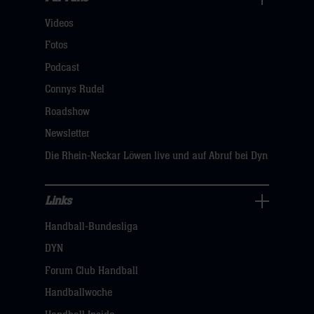
Für
Videos
Fans
Navigation
Fotos
öffnen,
Podcast
dann
Connys Rudel
klicken
Roadshow
sie
Newsletter
hier
Die Rhein-Neckar Löwen live und auf Abruf bei Dyn
Links
Links
Handball-Bundesliga
Navigation
öffnen,
DYN
dann
Forum Club Handball
klicken
Handballwoche
sie