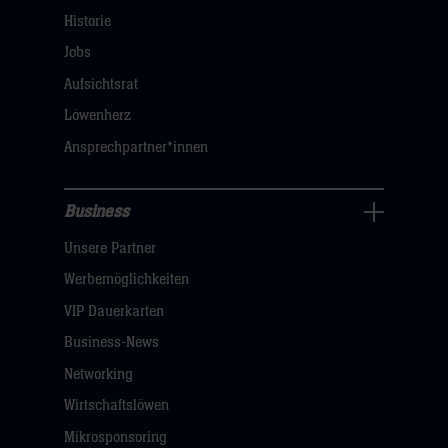
Navigation
Historie
öffnen,
Jobs
dann
Aufsichtsrat
klicken
Löwenherz
sie
Ansprechpartner*innen
hier
Business
Pressecenter
Unsere Partner
Navigation
öffnen,
Werbemöglichkeiten
dann
VIP Dauerkarten
klicken
Business-News
sie
Networking
hier
Wirtschaftslöwen
Mikrosponsoring