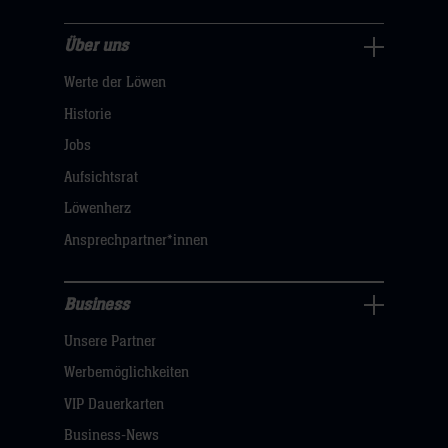
Über uns
Über
Werte der Löwen
uns
Navigation
Historie
öffnen,
Jobs
dann
Aufsichtsrat
klicken
Löwenherz
sie
Ansprechpartner*innen
hier
Business
Pressecenter
Unsere Partner
Navigation
öffnen,
Werbemöglichkeiten
dann
VIP Dauerkarten
klicken
Business-News