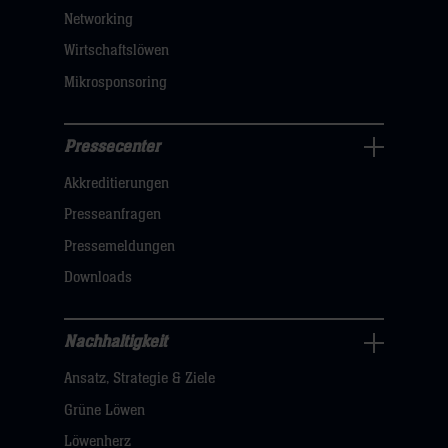
sie
Networking
hier
Wirtschaftslöwen
Mikrosponsoring
Pressecenter
Business
Akkreditierungen
Navigation
öffnen,
Presseanfragen
dann
Pressemeldungen
klicken
Downloads
sie
hier
Nachhaltigkeit
Nachhaltigkeit
Ansatz, Strategie & Ziele
Navigation
öffnen,
Grüne Löwen
dann
Löwenherz