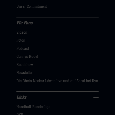
klicken
Unser Commitment
sie
hier
Für Fans
Für
Videos
Fans
Navigation
Fotos
öffnen,
Podcast
dann
Connys Rudel
klicken
Roadshow
sie
Newsletter
hier
Die Rhein-Neckar Löwen live und auf Abruf bei Dyn
Links
Links
Handball-Bundesliga
Navigation
öffnen,
DYN