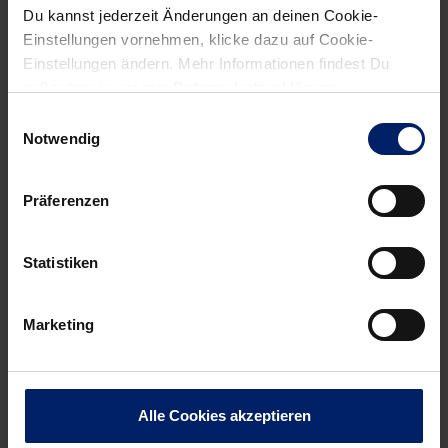
Newsletter
hier abonnieren
.
Du kannst jederzeit Änderungen an deinen Cookie-
Einstellungen vornehmen, klicke dazu auf Cookie-
Einstellungen ändern. Mehr Informationen findest Du
außerdem in unserer
Datenschutzerklärung
.
Post
Alle News anzeigen
previous
newst
Einwilligungsauswahl
navigation
Notwendig
News:
News:
3.
Groetzki
Liga
sieht
Präferenzen
Vorbericht:
Löwen
SG
auf
Statistiken
Kronau/
dem
Östringen
richtigen
Marketing
–
Weg
TGS
(MM)
Pforzheim
Alle Cookies akzeptieren