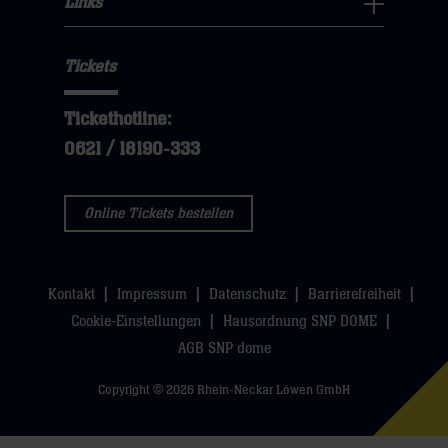
Links
dann
sie
Links
Navigation
klicken
hier
Navigation
öffnen,
sie
Tickets
öffnen,
dann
hier
dann
klicken
Tickethotline:
klicken
sie
0621 / 18190-333
sie
hier
hier
Online Tickets bestellen
Kontakt
Impressum
Datenschutz
Barrierefreiheit
Cookie-Einstellungen
Hausordnung SNP DOME
AGB SNP dome
Copyright © 2026 Rhein-Neckar Löwen GmbH