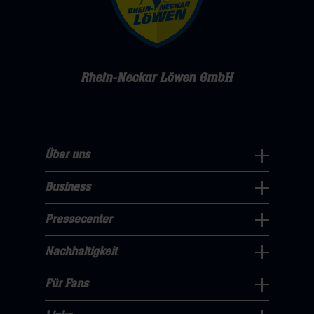
Rhein-Neckar Löwen GmbH
Über uns
Über
uns
Business
Pressecenter
Navigation
Navigation
Pressecenter
öffnen,
Business
öffnen,
dann
Navigation
Nachhaltigkeit
dann
klicken
Nachhaltigkeit
öffnen,
klicken
sie
Navigation
Für Fans
dann
sie
Für
hier
öffnen,
klicken
hier
Fans