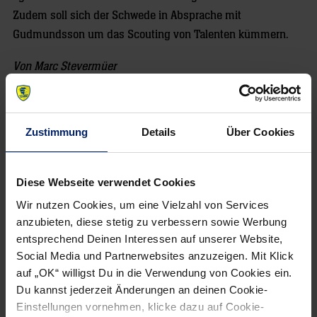
Zudem soll sich der Schwede in Absprache mit
Gudmundsson um das Scouting von Talenten kümmern.
Von Marc Stevermüer
Zustimmung
Details
Über Cookies
Diese Webseite verwendet Cookies
Wir nutzen Cookies, um eine Vielzahl von Services
NEWSLETTER
anzubieten, diese stetig zu verbessern sowie Werbung
entsprechend Deinen Interessen auf unserer Website,
Social Media und Partnerwebsites anzuzeigen. Mit Klick
auf „OK“ willigst Du in die Verwendung von Cookies ein.
Du kannst jederzeit Änderungen an deinen Cookie-
Einstellungen vornehmen, klicke dazu auf Cookie-