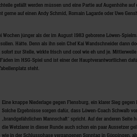
hteile gefällt werden müssen und eine Partie auf Augenhöhe auf 
icht gerne auf einen Andy Schmid, Romain Lagarde oder Uwe Gens
zwei Wochen jünger als der im August 1983 geborene Löwen-Spiel
n sollen. Hätte. Denn als ihn sein Chef Kai Wandschneider dann d
ofort zur Stelle, wirkte frisch und cool wie eh und je. Mittlerweile
Fäden im HSG-Spiel und ist einer der Hauptverantwortlichen dafü
abellenplatz steht.
Eine knappe Niederlage gegen Flensburg, ein klarer Sieg gegen K
Solche Ergebnisse sorgen dafür, dass Löwen-Coach Schwalb von
„brandgefährlichen Mannschaft“ spricht. Auf der anderen Seite 
die Wetzlarer in dieser Runde auch schon ein paar Aussetzer gele
wie in der Schlussphase vergangenen Sonntag in Göppingen, a