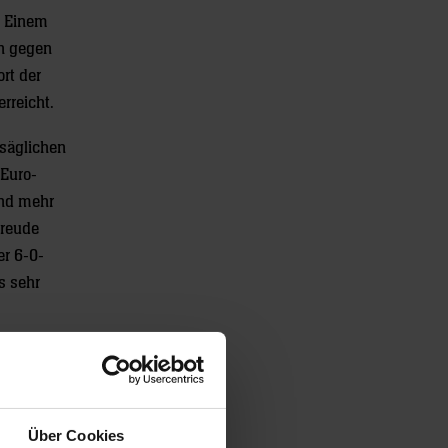
. Einem
en gegen
rt der
rreicht.
nsäglichen
 Euro-
nd mehr
Freude
er 6-0-
s sehr
ck im
 Position
sen.
 ein
Über Cookies