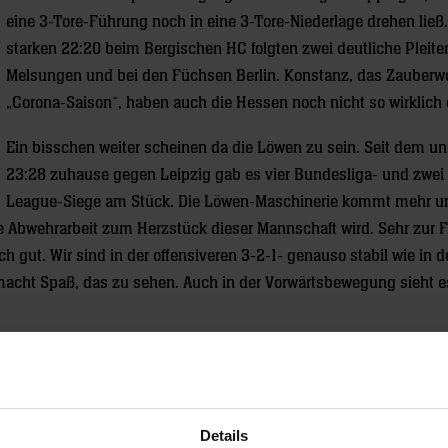
eine 3-Tore-Führung noch in eine 3-Tore-Niederlage drehen ließ
starken 22:20 beim Bergischen HC folgten zwei deutliche Pleit
Melsungen und bei den Füchsen Berlin. Konstanz, das Zauberwo
„Corona-Saison“, haben auch die Hessen noch nicht so wirklich e
Ein bisschen weiter scheinen da die Löwen zu sein. Seit dem u
23:28 zuhause gegen Leipzig gab es vier Bundesliga- und zwei
League-Siege am Stück. Die Löwen-Maschinerie kommt mehr u
 die Abwehrarbeit zum Herzstück dieser Mannschaft wird. Sehr zur 
gut. Wir sind in der offensiveren 3-2-1- genauso stabil wie in d
macht Spaß, das zu sehen. Auch in der Vorwärtsbewegung sieht e
 Nach Jannik Kohlbacher hat nun auch Jesper Nielsen sein Comeba
hr zur alten Form finden. Junglöwe Kaspar Veigel hat sich auf der
letzten Alexander Petersson – als verlässliche Alternative erwie
 Knieverletzung. „Was das Personal angeht, haben wir aktuell eher
Details