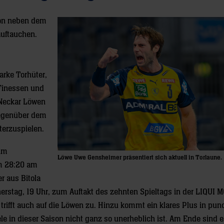
kon neben dem
auftauchen.
arke Torhüter,
 Finessen und
n-Neckar Löwen
egenüber dem
nterzuspielen.
eim
Löwe Uwe Gensheimer präsentiert sich aktuell in Torlaune.
em 28:20 am
r aus Bitola
rstag, 19 Uhr, zum Auftakt des zehnten Spieltags in der LIQUI 
rifft auch auf die Löwen zu. Hinzu kommt ein klares Plus in pun
iele in dieser Saison nicht ganz so unerheblich ist. Am Ende sind e