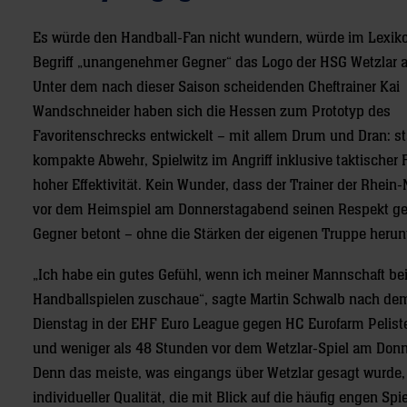
Es würde den Handball-Fan nicht wundern, würde im Lexi
Begriff „unangenehmer Gegner“ das Logo der HSG Wetzlar 
Unter dem nach dieser Saison scheidenden Cheftrainer Kai
Wandschneider haben sich die Hessen zum Prototyp des
Favoritenschrecks entwickelt – mit allem Drum und Dran: st
kompakte Abwehr, Spielwitz im Angriff inklusive taktischer
hoher Effektivität. Kein Wunder, dass der Trainer der Rhei
vor dem Heimspiel am Donnerstagabend seinen Respekt g
Gegner betont – ohne die Stärken der eigenen Truppe heru
„Ich habe ein gutes Gefühl, wenn ich meiner Mannschaft b
Handballspielen zuschaue“, sagte Martin Schwalb nach d
Dienstag in der EHF Euro League gegen HC Eurofarm Peliste
und weniger als 48 Stunden vor dem Wetzlar-Spiel am Donne
Denn das meiste, was eingangs über Wetzlar gesagt wurde, t
individueller Qualität, die mit Blick auf die häufig engen Sp