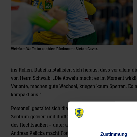
Wetzlars Waffe im rechten Rückraum: Stefan Cavor.
ins Rollen. Dabei kristallisiert sich heraus, dass vor allem
von Herrn Schwalb: „Die Abwehr macht es im Moment wirklich 
Variante, machen gute Wechsel, kriegen kaum Sperren. Es 
kompakt aus.“
Personell gestaltet sich die Lage ebenfalls immer besser.
Zentrum gefeiert und dürfte mit jeder Spielminute wieder me
des Rechtsaußen – unter anderem als Ersatz für den noch ver
Andreas Palicka macht Fortschritte in der Reha nach seiner
Zustimmung