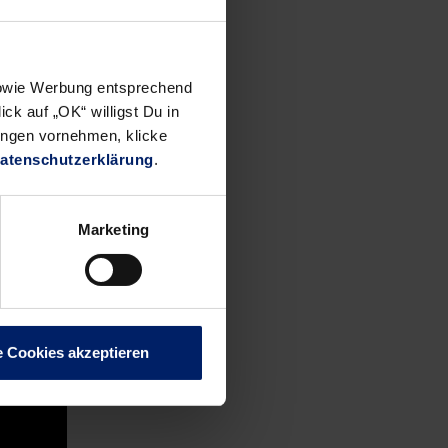
iannis
ozialen
 sowie Werbung entsprechend
ck auf „OK“ willigst Du in
chen der
ungen vornehmen, klicke
atenschutzerklärung
.
Marketing
e Cookies akzeptieren