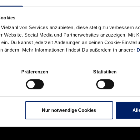
 die Entwicklung auf der Torwartposition freut, wo Nikolas Katsig
lgren hervorragend vertreten.
Cookies
 bei HBL-Medienpartner Sky, im Liveticker der Löwen auf den s
 Vielzahl von Services anzubieten, diese stetig zu verbessern
r Website, Social Media und Partnerwebsites anzuzeigen. Mit Kli
von ADMIRALBET, die via Facebook- und YouTube-Stream ein biss
ein. Du kannst jederzeit Änderungen an deinen Cookie-Einstell
immer der Löwen-Fans bringen will. Los geht es um 18.15 Uhr.
en ändern. Mehr Informationen findest Du außerdem in unserer
D
Präferenzen
Statistiken
Nur notwendige Cookies
All