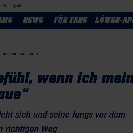
chhaltigkeit
AMS
NEWS
FÜR FANS
LÖWEN-AP
Mannschaft zuschaue“
efühl, wenn ich mei
aue“
eht sich und seine Jungs vor dem
m richtigen Weg