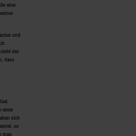
die eine
heimer
macher und
och
 zieht der
r, dass
iel:
 einer
haben sich
istet, so
ls man