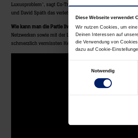
Luxusproblem“, sagt Co-Trainer Klaus Gärtner, den vor allem
und David Späth das verletzte Weltklasse-Duo Palicka/Appe
Diese Webseite verwendet 
Wie kann man die Partie live verfolgen?
Zum einen im Pay-TV
Wir nutzen Cookies, um eine
Deinen Interessen auf unsere
Netzwerken sowie mit der Löwen Geister Show präsentiert 
die Verwendung von Cookies 
schmerzlich vermissten Heimspiel-Atmosphäre in die Wohnz
dazu auf Cookie-Einstellung
Einwilligungsauswahl
Notwendig