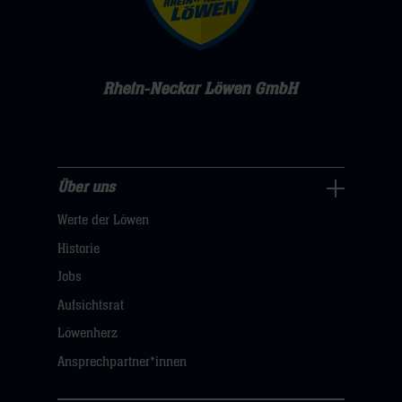
Rhein-Neckar Löwen GmbH
Über uns
Über
Werte der Löwen
uns
Navigation
Historie
öffnen,
Jobs
dann
Aufsichtsrat
klicken
Löwenherz
sie
Ansprechpartner*innen
hier