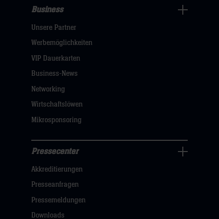
Business
Pressecenter
Unsere Partner
Navigation
öffnen,
Werbemöglichkeiten
dann
VIP Dauerkarten
klicken
Business-News
sie
Networking
hier
Wirtschaftslöwen
Mikrosponsoring
Pressecenter
Business
Akkreditierungen
Navigation
öffnen,
Presseanfragen
dann
Pressemeldungen
klicken
Downloads