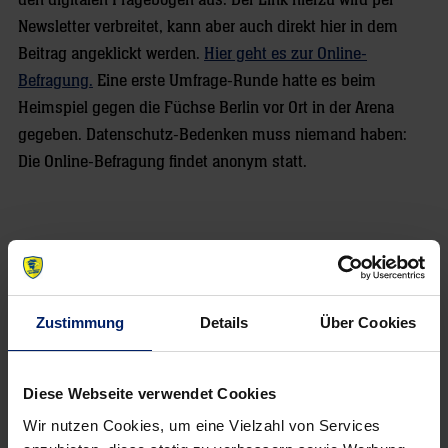
den digitalen Fragebogen aus. Der Link hierzu wird per
Newsletter verbreitet, kann aber auch direkt hier in dem
Beitrag angeklickt werden.
Hier geht es zur Online-
Befragung
.
Eine erste Umfrage-Runde hatte es beim
Heimspiel gegen die Füchse Berlin vor Ort in der Arena
gegeben. Datenschutz-Bedenken muss niemand haben:
Die Online-Befragung findet anonym statt.
NEWSLETTER
Zustimmung
Details
Über Cookies
Diese Webseite verwendet Cookies
Wir nutzen Cookies, um eine Vielzahl von Services