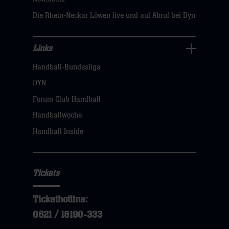
hier
Die Rhein-Neckar Löwen live und auf Abruf bei Dyn
Links
Links
Handball-Bundesliga
Navigation
öffnen,
DYN
dann
Forum Club Handball
klicken
Handballwoche
sie
Handball Inside
hier
Tickets
Tickethotline:
0621 / 18190-333