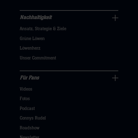
sie
hier
Nachhaltigkeit
Nachhaltigkeit
Ansatz, Strategie & Ziele
Navigation
öffnen,
Grüne Löwen
dann
Löwenherz
klicken
Unser Commitment
sie
hier
Für Fans
Für
Videos
Fans
Navigation
Fotos
öffnen,
Podcast
dann
Connys Rudel
klicken
Roadshow
sie
Newsletter