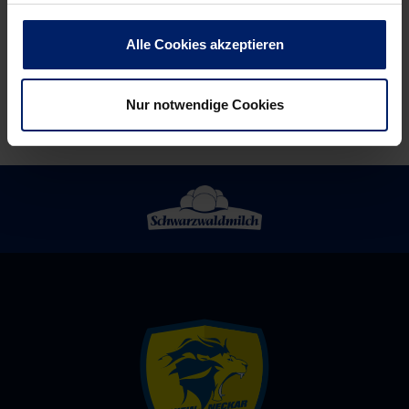
die
Spieler
es
glücklich
Alle Cookies akzeptieren
jetzt
am
Nur notwendige Cookies
meisten
brauchen