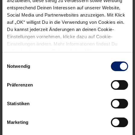
anzubieten, diese stetig zu verbessern sowie Werbung
entsprechend Deinen Interessen auf unserer Website,
Social Media und Partnerwebsites anzuzeigen. Mit Klick
auf „OK“ willigst Du in die Verwendung von Cookies ein.
Du kannst jederzeit Änderungen an deinen Cookie-
Einstellungen vornehmen, klicke dazu auf Cookie-
Wenn du per E-Mail über Aktuelles aus der Löwenwelt
Einstellungen ändern. Mehr Informationen findest Du
informiert werden willst, kannst du den Rhein-Neckar Löwen
außerdem in unserer
Datenschutzerklärung
.
Newsletter
hier abonnieren
.
Einwilligungsauswahl
Notwendig
Post
Alle News anzeigen
previous
newst
Präferenzen
navigation
News:
News:
Löwen
Löwen
Statistiken
zeigen
Outlet
Löwenherz
macht
Marketing
für
Fans
die,
wie