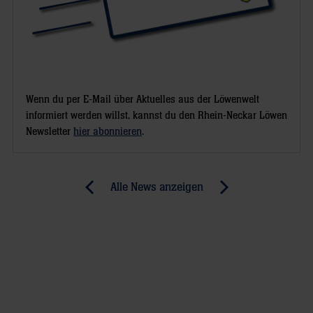
Wenn du per E-Mail über Aktuelles aus der Löwenwelt
informiert werden willst, kannst du den Rhein-Neckar Löwen
Newsletter
hier abonnieren
.
Post
Alle News anzeigen
previous
newst
navigation
News:
News:
Magische
Im
Momente
Auftrag
für
der
Löwen-
Löwen: