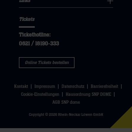
Links
dann
sie
Links
Navigation
klicken
hier
Navigation
öffnen,
sie
Tickets
öffnen,
dann
hier
dann
klicken
Tickethotline:
klicken
sie
0621 / 18190-333
sie
hier
hier
Online Tickets bestellen
Kontakt
Impressum
Datenschutz
Barrierefreiheit
Cookie-Einstellungen
Hausordnung SNP DOME
AGB SNP dome
Copyright © 2026 Rhein-Neckar Löwen GmbH