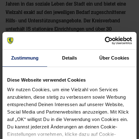
Jahren in das soziale Leben der Stadt ein und bietet eine
Vielzahl exakt auf den jeweiligen Bedarf zugeschnittener
Hilfs- und Unterstützungsangebote. Der Kreisverband
unterhält 15 stationäre Einrichtungen und über 30
ambulante Hilfs-, Beratungs- und Begleitangebote und wird
inklusive Tochtergesellschaften von etwa 650
Mitarbeitenden getragen. Zu den Kernkompetenzen
Zustimmung
Details
Über Cookies
gehören die Fachbereich Leben im Alter, seelische
Gesundheit und Suchthilfe, Kinder, Jugend und Familie
sowie Arbeit, Migration und innovative Entwicklungen.
Diese Webseite verwendet Cookies
Wir nutzen Cookies, um eine Vielzahl von Services
Löwen zeigen Löwenherz für die, die es
anzubieten, diese stetig zu verbessern sowie Werbung
entsprechend Deinen Interessen auf unserer Website,
jetzt am meisten brauchen: Blinklichter
Social Media und Partnerwebsites anzuzeigen. Mit Klick
und Spendenwerfen
auf „OK“ willigst Du in die Verwendung von Cookies ein.
Du kannst jederzeit Änderungen an deinen Cookie-
Einstellungen vornehmen, klicke dazu auf Cookie-
Wie werden die Spenden am 11. Dezember gesammelt? Für