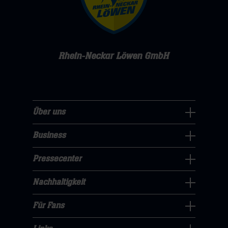
Rhein-Neckar Löwen GmbH
Über uns
Über
uns
Business
Pressecenter
Navigation
Navigation
Pressecenter
öffnen,
Business
öffnen,
dann
Navigation
Nachhaltigkeit
dann
klicken
Nachhaltigkeit
öffnen,
klicken
sie
Navigation
Für Fans
dann
sie
Für
hier
öffnen,
klicken
hier
Fans