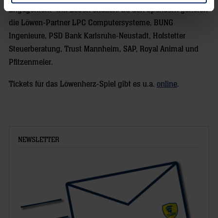
Engagement“ mit Leben erfüllen. Zu den Spendern gehören
die Löwen-Partner LPC Computersysteme, BUNG
Ingenieure, PSD Bank Karlsruhe-Neustadt, Hofstetter
Steuerberatung, Trust Mannheim, SAP, Royal Animal und
Pfitzenmeier.
Tickets für das Löwenherz-Spiel gibt es u.a.
online
.
NEWSLETTER