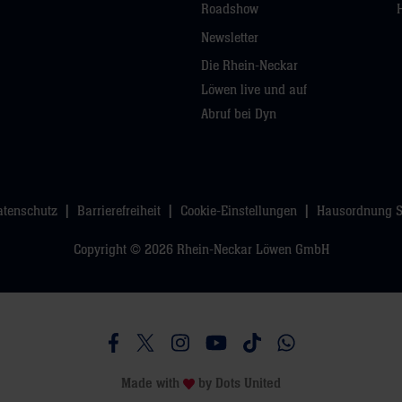
Roadshow
Newsletter
Die Rhein-Neckar
Löwen live und auf
Abruf bei Dyn
atenschutz
Barrierefreiheit
Cookie-Einstellungen
Hausordnung 
Copyright © 2026 Rhein-Neckar Löwen GmbH
Besucht uns auf Facebook
Besucht uns auf Twitter
Besucht uns auf Instagram
Besucht uns auf Youtube
Besucht uns auf TikTo
Besucht uns auf 
Made with
by
Dots United