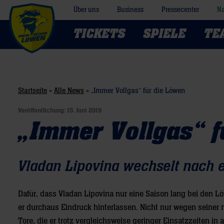
Über uns
Business
Pressecenter
Na
TICKETS
SPIELE
TE
Startseite
»
Alle News
»
„Immer Vollgas“ für die Löwen
Veröffentlichung:
15. Juni 2019
„Immer Vollgas“ f
Vladan Lipovina wechselt nach e
Dafür, dass Vladan Lipovina nur eine Saison lang bei den L
er durchaus Eindruck hinterlassen. Nicht nur wegen seiner 
Tore, die er trotz vergleichsweise geringer Einsatzzeiten in a