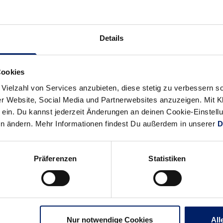
schön
Skopje in der
 Filip Taleski
Details
lub darf sich
ll-Profi
Cookies
 Vielzahl von Services anzubieten, diese stetig zu verbessern
r Website, Social Media und Partnerwebsites anzuzeigen. Mit Kli
ein. Du kannst jederzeit Änderungen an deinen Cookie-Einstell
t ihnen den
en ändern. Mehr Informationen findest Du außerdem in unserer
D
Präferenzen
Statistiken
e gegen Paris St. Germain und erzielte dabei drei Tore
den TV Hüttenberg aktiv (2017/18) aktiv
Nur notwendige Cookies
All