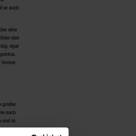
nd er auch
das eine
. Oder den
tig, egal
ipovina.
ür immer
n großer
Die nach
e und in