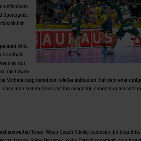
ne unfassbare
d Sportsgeist
rlässlicher
genannt wird,
n Handball-
 wenn es nur
dass die Löwen
n der Vorbereitung behutsam wieder aufbauten, hat dem eher ruhig
n, dass man keinen Druck auf ihn ausgeübt, sondern quasi auf ihn
 sehenswerten Toren. Wenn Coach Nikolaj Jacobsen ihn brauchte, 
wer zu fassen. Seine Dynamik, seine Entschlossenheit, sein bruta