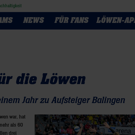
chhaltigkeit
AMS
NEWS
FÜR FANS
LÖWEN-AP
ür die Löwen
inem Jahr zu Aufsteiger Balingen
öwen war, hat
mehr als 60
llen drei