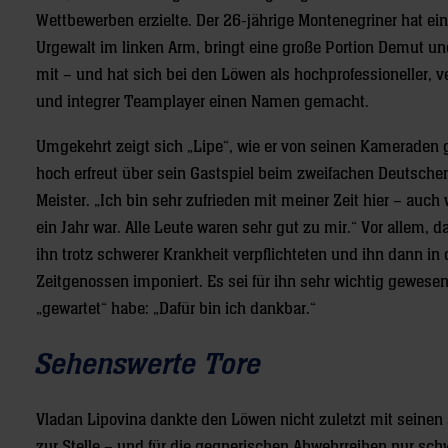
Wettbewerben erzielte. Der 26-jährige Montenegriner hat ei
Urgewalt im linken Arm, bringt eine große Portion Demut un
mit – und hat sich bei den Löwen als hochprofessioneller, ve
und integrer Teamplayer einen Namen gemacht.
Umgekehrt zeigt sich „Lipe“, wie er von seinen Kameraden 
hoch erfreut über sein Gastspiel beim zweifachen Deutsche
Meister. „Ich bin sehr zufrieden mit meiner Zeit hier – auch
ein Jahr war. Alle Leute waren sehr gut zu mir.“ Vor allem, 
ihn trotz schwerer Krankheit verpflichteten und ihn dann i
Zeitgenossen imponiert. Es sei für ihn sehr wichtig gewese
„gewartet“ habe: „Dafür bin ich dankbar.“
Sehenswerte Tore
Vladan Lipovina dankte den Löwen nicht zuletzt mit seinen
zur Stelle – und für die gegnerischen Abwehrreihen nur sch