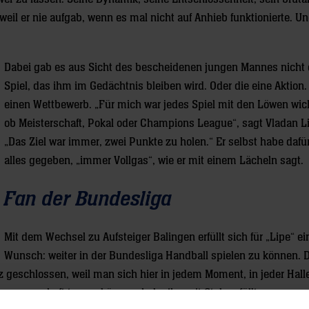
eil er nie aufgab, wenn es mal nicht auf Anhieb funktionierte. U
Dabei gab es aus Sicht des bescheidenen jungen Mannes nicht 
Spiel, das ihm im Gedächtnis bleiben wird. Oder die eine Aktion
einen Wettbewerb. „Für mich war jedes Spiel mit den Löwen wich
ob Meisterschaft, Pokal oder Champions League“, sagt Vladan L
„Das Ziel war immer, zwei Punkte zu holen.“ Er selbst habe daf
alles gegeben, „immer Vollgas“, wie er mit einem Lächeln sagt.
Fan der Bundesliga
Mit dem Wechsel zu Aufsteiger Balingen erfüllt sich für „Lipe“ ei
Wunsch: weiter in der Bundesliga Handball spielen zu können. 
rz geschlossen, weil man sich hier in jedem Moment, in jeder Hall
nmannschaft tun zu können, habe ihn mit Stolz erfüllt.