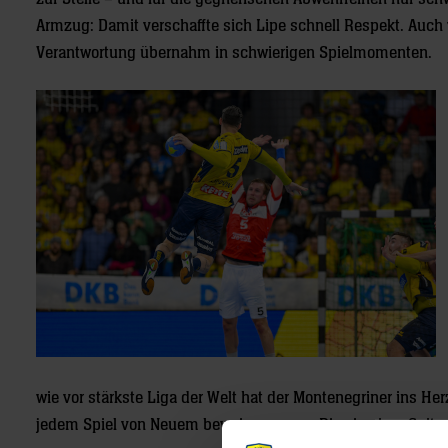
Armzug: Damit verschaffte sich Lipe schnell Respekt. Auch w
Verantwortung übernahm in schwierigen Spielmomenten.
wie vor stärkste Liga der Welt hat der Montenegriner ins He
jedem Spiel von Neuem beweisen muss. Dies in einer Spitze