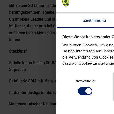
Mit seinen 26 Jahren ist der Rückraum-Rechte schon ganz 
herumgekommen, spielte schon mit Anfang 20 bei Metalurg 
Champions League und stand eine kurze Zeit zusammen mit
Zustimmung
im Kader, den er nun bei den Löwen wiedertraf. Sein neuer K
auf einen tollen Menschen und einen mustergültigen Handba
Diese Webseite verwendet 
freuen.
Wir nutzen Cookies, um eine
Deinen Interessen auf unsere
Steckbrief
die Verwendung von Cookies 
Spielte in der Saison 2018/19 für die Löwen und gewann mi
dazu auf Cookie-Einstellung
Supercup
Einwilligungsauswahl
Notwendig
Debütierte 2014 mit Metalurg Skopje in der Champions Leagu
In der Bundesliga für die HSG Wetzlar (2014 bis 2017) und 
Montenegrinischer Nationalspieler