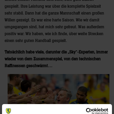
gespielt. Ihre Leistung war über die komplette Spielzeit
sehr stabil. Dann hat die ganze Mannschaft einen großen
Willen gezeigt. Es war eine harte Saison. Wie wir damit
umgegangen sind, hat mich sehr gefreut. Was außerdem
positiv war: Wir haben, wie ich finde, über weite Strecken
einen sehr guten Handball gespielt.
Tatsächlich habe viele, darunter die „Sky“-Experten, immer
wieder von dem Zusammenspiel, von den technischen
Raffinessen geschwärmt…