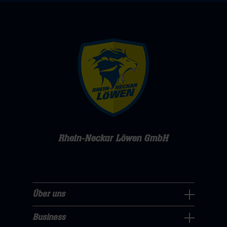
Rhein-Neckar Löwen GmbH
Über uns
Über
uns
Business
Pressecenter