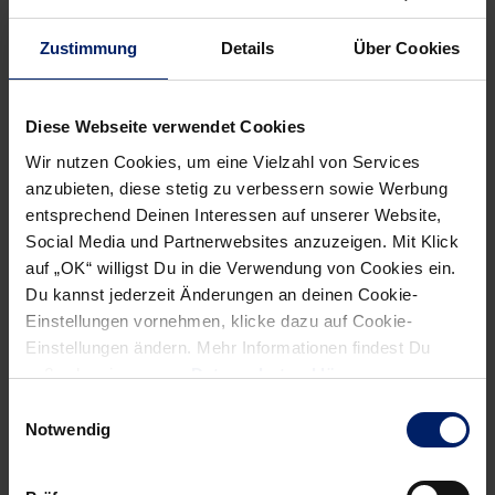
Zustimmung
Details
Über Cookies
Diese Webseite verwendet Cookies
Jacobsen: Wir haben ja auch schon vorher gezeigt, dass wir
Wir nutzen Cookies, um eine Vielzahl von Services
schönen Handball spielen können. Dieses Jahr waren wir
anzubieten, diese stetig zu verbessern sowie Werbung
nur leider nicht breit genug aufgestellt – und das hat uns
entsprechend Deinen Interessen auf unserer Website,
am Ende vielleicht die entscheidenden Punkte in der
Social Media und Partnerwebsites anzuzeigen. Mit Klick
Meisterschaft gekostet.
auf „OK“ willigst Du in die Verwendung von Cookies ein.
Du kannst jederzeit Änderungen an deinen Cookie-
Wie sieht Deine Saison-Analyse aus?
Einstellungen vornehmen, klicke dazu auf Cookie-
Einstellungen ändern. Mehr Informationen findest Du
Jacobsen: Wir werden natürlich schauen, was gut gelaufen
außerdem in unserer
Datenschutzerklärung
.
ist und was nicht. Klar ist: Wir stehen vor einem Umbruch.
Einwilligungsauswahl
Im Sommer kommen viele neue Spieler. Wir bekommen
Notwendig
einen neuen Innenblock, neue Kreisläufer, einen neuen
Halblinken und einen neuen Halbrechten. Allein dieser