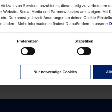
 Vielzahl von Services anzubieten, diese stetig zu verbessern
r Website, Social Media und Partnerwebsites anzuzeigen. Mit Kli
ein. Du kannst jederzeit Änderungen an deinen Cookie-Einstell
en ändern. Mehr Informationen findest Du außerdem in unserer
D
Präferenzen
Statistiken
Alle News anzeigen
previous
newst
News:
News:
Drama
Krzystof
in
Lijewski
Nur notwendige Cookies
All
neuen
entscheidet
Dimensionen
packendes
Finale