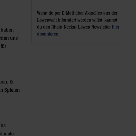
Wenn du per E-Mail über Aktuelles aus der
Löwenwelt informiert werden willst, kannst
du den Rhein-Neckar Löwen Newsletter
hier
d haben
abonnieren
.
erden uns
für
ben. Er
en Spielen
ubs
lfinale