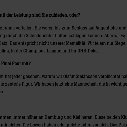
it der Leistung sind Sie zufrieden, oder?
ne Jungs verteilen. Sie waren bis zum Schluss auf Augenhöhe un
rung durch die Schiedsrichter hätten schlagen können. Aber wir w
tz. Das entspricht nicht unserer Mentalität. Wir feiern nur Siege, 
desliga, in der Champions League und im DHB-Pokal.
Final Four mit?
eit hat jeder gesehen, warum wir Ólafur Stefánsson verpflichtet ha
e zentrale Figur. Wir haben jetzt eine Mannschaft, die in wichtig
en.
kommen immer näher an Hamburg und Kiel heran. Diese beiden Kl
mir sicher: Die Löwen haben erfolgreiche Jahre vor sich. Das Poka