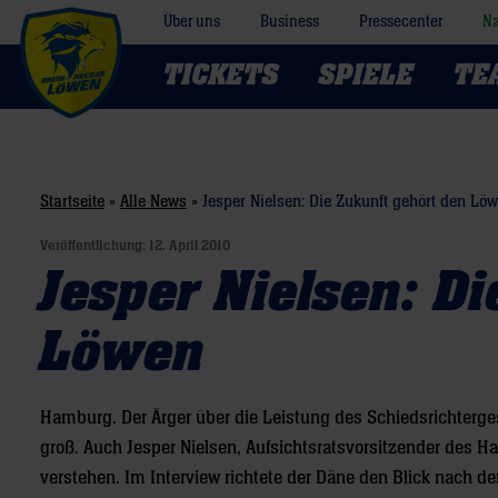
Über uns
Business
Pressecenter
Na
TICKETS
SPIELE
TE
Startseite
»
Alle News
»
Jesper Nielsen: Die Zukunft gehört den Lö
Veröffentlichung:
12. April 2010
Jesper Nielsen: Di
Löwen
Hamburg. Der Ärger über die Leistung des Schiedsrichterg
groß. Auch Jesper Nielsen, Aufsichtsratsvorsitzender des 
verstehen. Im Interview richtete der Däne den Blick nach d