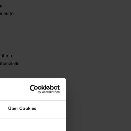
en
r erste
e
 ihren
inanzielle
r
 ist. Die
Über Cookies
nehmen wir
ewonnen.