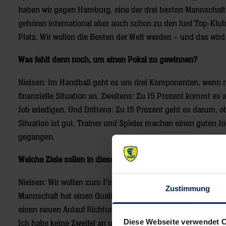
haben wir gegen Hamburg, eine der drei besten Mannschafte
gehören international aber auch schon zu den fünf Top-Klubs.
Platz. Wir wollen die Besten der Welt werden – und das wir
Was fehlt denn noch, um einen Pokal zu gewinnen?
Nielsen: Im Handball geht es um drei Komponenten, wenn ma
finanzielle Situation an. Zweitens: Zu 15 Prozent kommt es 
Job erledigen. Und Drittens: Zu 15 Prozent geht es darum, ob
Situation ist gut, Trainer und Spieler machen einen guten Jo
gegangen.
Welche Ziele sollen in dieser Saison noch erreicht werden?
Nielsen: Wir wollen zum Final Four in der Champions Leagu
Zustimmung
Mannschaft hat einen Qualitätssprung gemacht. Priorität ge
einen neuen Anlauf Richtung Titel. In zehn Jahren sind wir
Diese Webseite verwendet 
Ich habe keine Zweifel an unserem Projekt.