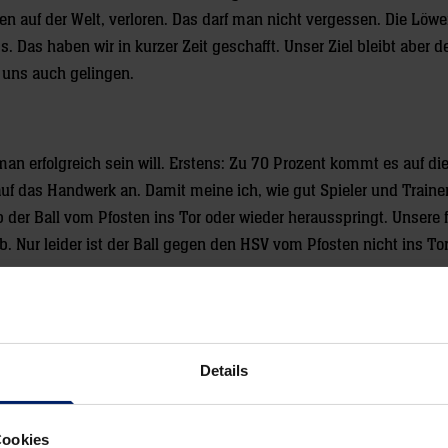
n auf der Welt, verloren. Das darf man nicht vergessen. Die Löw
 Das haben wir in kurzer Zeit geschafft. Unser Ziel bleibt aber de
d uns auch gelingen.
n erfolgreich sein will. Erstens: Zu 70 Prozent kommt es auf di
auf das Handwerk an. Damit meine ich, wie gut Spieler und Trainer
 der Ball vom Pfosten ins Tor oder wieder herausspringt. Unsere f
b. Nur leider ist der Ball gegen den HSV vom Pfosten nicht ins To
e. Auf dem Weg dorthin müssen wir Kiel ausschalten, was möglich
Details
nießt bei uns aber der dritte Platz in der Bundesliga. Und dann 
 ein Traditionsverein und haben vielleicht schon zehn Trophäen g
Cookies