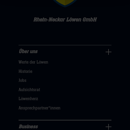
Rhein-Neckar Löwen GmbH
Über uns
Über
Werte der Löwen
uns
Navigation
Historie
öffnen,
Jobs
dann
Aufsichtsrat
klicken
Löwenherz
sie
Ansprechpartner*innen
hier
Business