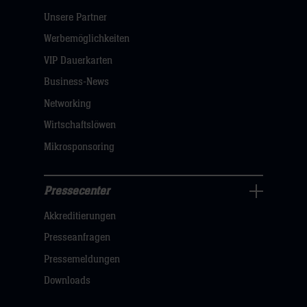
Pressecenter
Unsere Partner
Navigation
öffnen,
Werbemöglichkeiten
dann
VIP Dauerkarten
klicken
Business-News
sie
Networking
hier
Wirtschaftslöwen
Mikrosponsoring
Pressecenter
Business
Akkreditierungen
Navigation
öffnen,
Presseanfragen
dann
Pressemeldungen
klicken
Downloads
sie