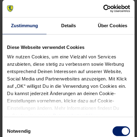
NEWSLETTER
Zustimmung
Details
Über Cookies
Wenn du per E-Mail über Aktuelles aus der Löwenwelt
informiert werden willst, kannst du den Rhein-Neckar Löwen
Newsletter
hier abonnieren
.
Diese Webseite verwendet Cookies
Wir nutzen Cookies, um eine Vielzahl von Services
anzubieten, diese stetig zu verbessern sowie Werbung
Post
Alle News anzeigen
entsprechend Deinen Interessen auf unserer Website,
previous
newst
navigation
Social Media und Partnerwebsites anzuzeigen. Mit Klick
News:
News:
auf „OK“ willigst Du in die Verwendung von Cookies ein.
Deutschland
Patrick
Du kannst jederzeit Änderungen an deinen Cookie-
startet
Groetzki
Einstellungen vornehmen, klicke dazu auf Cookie-
Einstellungen ändern. Mehr Informationen findest Du
in
als
außerdem in unserer
Datenschutzerklärung
.
WM,
Nachrücker
Einwilligungsauswahl
Ausrufezeichen
zur
Notwendig
von
WM