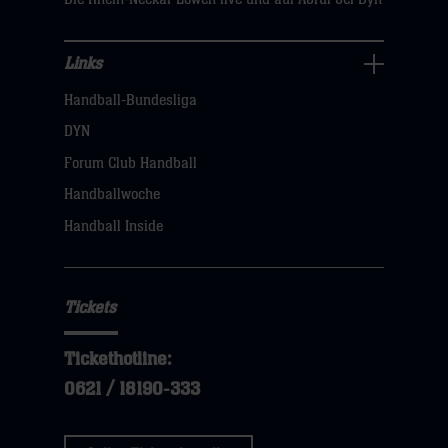
Links
Links
Handball-Bundesliga
Navigation
öffnen,
DYN
dann
Forum Club Handball
klicken
Handballwoche
sie
Handball Inside
hier
Tickets
Tickethotline:
0621 / 18190-333