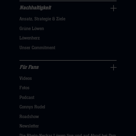
hier
Nachhaltigkeit
Nachhaltigkeit
Ansatz, Strategie & Ziele
Navigation
öffnen,
Grüne Löwen
dann
Löwenherz
klicken
Unser Commitment
sie
hier
Für Fans
Für
Videos
Fans
Navigation
Fotos
öffnen,
Podcast
dann
Connys Rudel
klicken
Roadshow
sie
Newsletter
hier
Die Rhein-Neckar Löwen live und auf Abruf bei Dyn