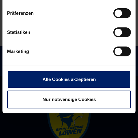
Frankreich,
Präferenzen
Portugal
und
Andy
Statistiken
Schmids
Schweizern
Marketing
Alle Cookies akzeptieren
Nur notwendige Cookies