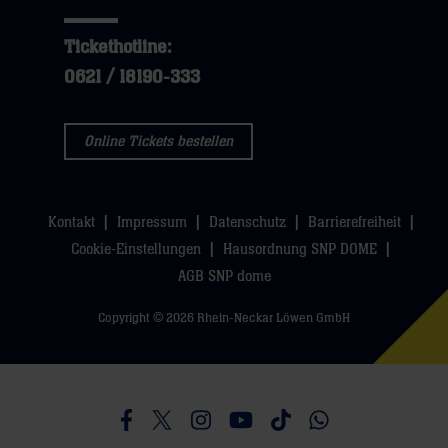
dann
hier
dann
klicken
Tickethotline:
klicken
sie
0621 / 18190-333
sie
hier
hier
Online Tickets bestellen
Kontakt
Impressum
Datenschutz
Barrierefreiheit
Cookie-Einstellungen
Hausordnung SNP DOME
AGB SNP dome
Copyright © 2026 Rhein-Neckar Löwen GmbH
Besucht uns auf Facebook
Besucht uns auf Twitter
Besucht uns auf Instagram
Besucht uns auf Youtube
Besucht uns auf TikTo
Besucht uns auf 