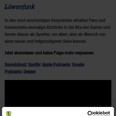
Löwenfunk
In den rund einstündigen Gesprächen erhalten Fans und
Interessierte einmalige Einblicke in die Vita des Gastes und
lernen diesen als Sportler, vor allem aber als Mensch von
einer neuen und tiefgründigeren Seite kennen.
Jetzt abonnieren und keine Folge mehr verpassen:
Soundcloud
;
Spotify
;
Apple Podcasts
;
Google
Podcasts
;
Deezer