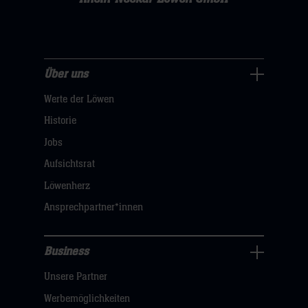
Über uns
Über
Werte der Löwen
uns
Navigation
Historie
öffnen,
Jobs
dann
Aufsichtsrat
klicken
Löwenherz
sie
Ansprechpartner*innen
hier
Business
Pressecenter
Unsere Partner
Navigation
öffnen,
Werbemöglichkeiten