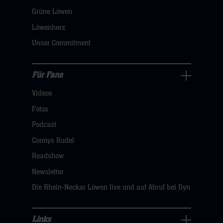
öffnen,
Grüne Löwen
dann
Löwenherz
klicken
Unser Commitment
sie
hier
Für Fans
Für
Videos
Fans
Navigation
Fotos
öffnen,
Podcast
dann
Connys Rudel
klicken
Roadshow
sie
Newsletter
hier
Die Rhein-Neckar Löwen live und auf Abruf bei Dyn
Links