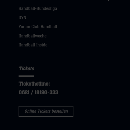
Links
Handball-Bundesliga
Navigation
öffnen,
DYN
dann
Forum Club Handball
klicken
Handballwoche
sie
Handball Inside
hier
Tickets
Tickethotline:
0621 / 18190-333
Online Tickets bestellen