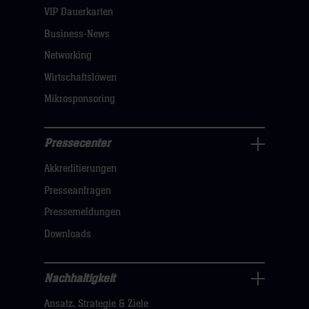
dann
VIP Dauerkarten
klicken
Business-News
sie
Networking
hier
Wirtschaftslöwen
Mikrosponsoring
Pressecenter
Business
Akkreditierungen
Navigation
öffnen,
Presseanfragen
dann
Pressemeldungen
klicken
Downloads
sie
hier
Nachhaltigkeit
Nachhaltigkeit
Ansatz, Strategie & Ziele
Navigation