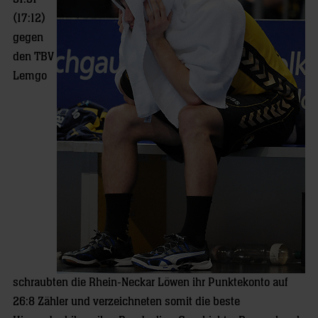
(17:12)
gegen
den TBV
Lemgo
schraubten die Rhein-Neckar Löwen ihr Punktekonto auf
26:8 Zähler und verzeichneten somit die beste