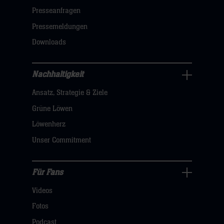
öffnen,
Presseanfragen
dann
Pressemeldungen
klicken
Downloads
sie
hier
Nachhaltigkeit
Nachhaltigkeit
Ansatz, Strategie & Ziele
Navigation
öffnen,
Grüne Löwen
dann
Löwenherz
klicken
Unser Commitment
sie
hier
Für Fans
Für
Videos
Fans
Navigation
Fotos
öffnen,
Podcast