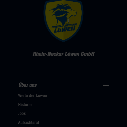
Rhein-Neckar Löwen GmbH
Über uns
Über
Werte der Löwen
uns
Navigation
Historie
öffnen,
Jobs
dann
Aufsichtsrat