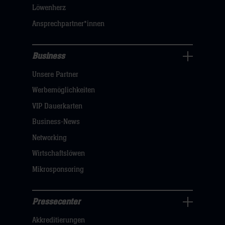
klicken
Löwenherz
sie
Ansprechpartner*innen
hier
Business
Pressecenter
Unsere Partner
Navigation
öffnen,
Werbemöglichkeiten
dann
VIP Dauerkarten
klicken
Business-News
sie
Networking
hier
Wirtschaftslöwen
Mikrosponsoring
Pressecenter
Business
Akkreditierungen
Navigation