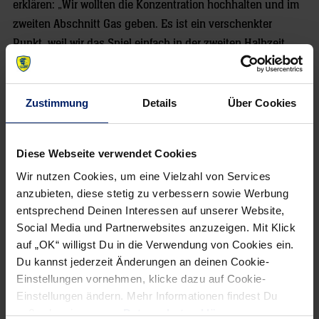
erklären: „Wir wollten die Konzentration hochhalten und im
zweiten Abschnitt Gas geben. Es ist ein verschenkter
Punkt, weil wir das Spiel einfach in der zweiten Halbzeit
nach Hause bringen müssen. Aber Lemgos Flügelspieler
haben allein 14 Tore erzielt. Wir haben gegen Celje und
Gummersbach schon russisches Roulette gespielt, heute
Zustimmung
Details
Über Cookies
ist das nicht gut gegangen.“ Von einem klaren Punktverlust
sprach auch der stärkste Löwe, Ólafur Stefánsson. „Die
Diese Webseite verwendet Cookies
Weihnachtsstimmung lassen wir uns jetzt deswegen nicht
Wir nutzen Cookies, um eine Vielzahl von Services
verhageln“, sagte Löwen-Manager Thorsten Storm. „Aber
anzubieten, diese stetig zu verbessern sowie Werbung
das Unentschieden schmerzt.“
entsprechend Deinen Interessen auf unserer Website,
Social Media und Partnerwebsites anzuzeigen. Mit Klick
Die Auslosung für das DHB-Pokal-Viertelfinale, das Anfang
auf „OK“ willigst Du in die Verwendung von Cookies ein.
März 2011 ausgetragen wird, bescherte den Löwen derweil
Du kannst jederzeit Änderungen an deinen Cookie-
ein Heimspiel gegen die MT Melsungen. Die weiteren
Einstellungen vornehmen, klicke dazu auf Cookie-
Paarungen: Füchse Berlin – THW Kiel, Frisch Auf
Einstellungen ändern. Mehr Informationen findest Du
Göppingen – SC Magdeburg und VfL Bad Schwartau – SG
außerdem in unserer
Datenschutzerklärung
.