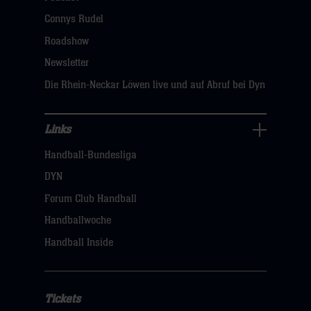
dann
Connys Rudel
klicken
Roadshow
sie
Newsletter
hier
Die Rhein-Neckar Löwen live und auf Abruf bei Dyn
Links
Links
Handball-Bundesliga
Navigation
öffnen,
DYN
dann
Forum Club Handball
klicken
Handballwoche
sie
Handball Inside
hier
Tickets