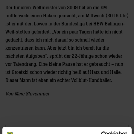
Der Junioren-Weltmeister von 2009 hat an die EM
mittlerweile einen Haken gemacht, am Mittwoch (20.15 Uhr)
ist er mit den Löwen in der Bundesliga bei HBW Balingen-
Weil-stetten gefordert. „Vor ein paar Tagen hätte ich nicht
gedacht, dass ich mich darauf so schnell wieder
konzentrieren kann. Aber jetzt bin ich bereit für die
nächsten Aufgaben“, sprüht der 22-Jährige schon wieder
vor Tatendrang. Eine kleine Pause hat er gebraucht – nun
ist Groetzki schon wieder richtig heiß auf Harz und Halle.
Dieser Mann ist eben ein echter Vollblut-Handballer.
Von Marc Stevermüer
NEWSLETTER