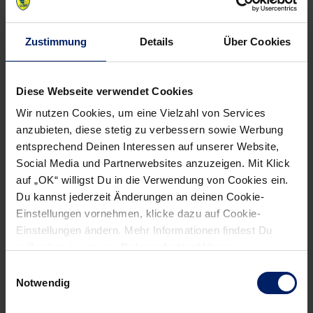
Wenn du per E-Mail über Aktuelles aus der Löwenwelt
Zustimmung
Details
Über Cookies
informiert werden willst, kannst du den Rhein-Neckar Löwen
Newsletter
hier abonnieren
.
Diese Webseite verwendet Cookies
Wir nutzen Cookies, um eine Vielzahl von Services
Post
Alle News anzeigen
anzubieten, diese stetig zu verbessern sowie Werbung
previous
newst
navigation
entsprechend Deinen Interessen auf unserer Website,
News:
News:
Social Media und Partnerwebsites anzuzeigen. Mit Klick
Bundesligaspiel
Große
auf „OK“ willigst Du in die Verwendung von Cookies ein.
gegen
Ehre
Du kannst jederzeit Änderungen an deinen Cookie-
Einstellungen vornehmen, klicke dazu auf Cookie-
VfL
für
Einstellungen ändern. Mehr Informationen findest Du
Gummersbach
Uwe
außerdem in unserer
Datenschutzerklärung
.
terminiert
Gensheimer
Einwilligungsauswahl
Notwendig