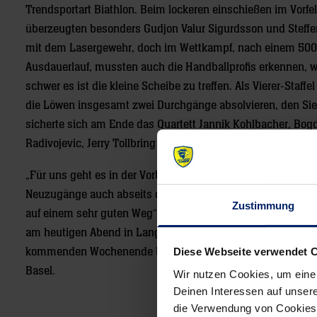
Trendsportart Biathlon. Beim lockeren einschießen im Vorfe
überzeugten besonders Gudjon Valur Sigurdsson und Steffe
mit dem Lasergewehr, doch im Wettkampf, nach einem 50
Ausdauerlauf, mussten auch die Handballprofis erkennen, w
schwer es ist die kleine Scheibe zu treffen. Als Vierer-Staff
die Löwen insgesamt zwei Durchgänge absolvieren, den Si
sicherte sich am Ende das Quartett Jannik Kohlbacher, Bog
Radivojevic, Jerry Tollbring und Filip Taleski.
„Für uns geht es in der Vorbereitung auch darum, unsere
Neuzugänge auch abseits des Spielfeldes zu integrieren. Da
Zustimmung
auf einem sehr guten Weg“, freut sich Patrick Groetzki sch
am heutigen Abend in Langensteinbach folgt noch ein Te
kommenden Wochenende beim Traumalix Dolo Cup ihren Titel
Diese Webseite verwendet 
Basel.
Wir nutzen Cookies, um eine
Deinen Interessen auf unsere
die Verwendung von Cookies 