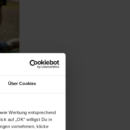
Über Cookies
uftritt
 Löwen am
nier in
 sowie Werbung entsprechend
ck auf „OK“ willigst Du in
ungen vornehmen, klicke