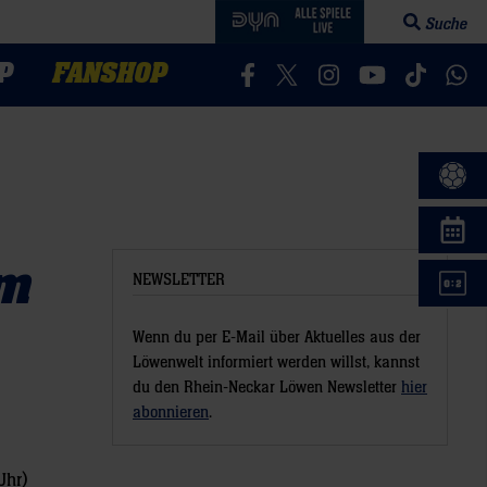
Suche
Suchfeld öff
P
FANSHOP
Besucht uns auf Facebook
Besucht uns auf Twitter
Besucht uns auf In
Besucht uns a
Besucht 
Bes
em
NEWSLETTER
Wenn du per E-Mail über Aktuelles aus der
Löwenwelt informiert werden willst, kannst
du den Rhein-Neckar Löwen Newsletter
hier
abonnieren
.
Uhr)