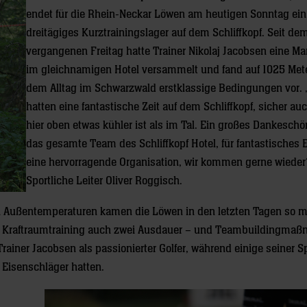
endet für die Rhein-Neckar Löwen am heutigen Sonntag ein
dreitägiges Kurztrainingslager auf dem Schliffkopf. Seit de
vergangenen Freitag hatte Trainer Nikolaj Jacobsen eine M
im gleichnamigen Hotel versammelt und fand auf 1025 Met
dem Alltag im Schwarzwald erstklassige Bedingungen vor. 
hatten eine fantastische Zeit auf dem Schliffkopf, sicher auc
hier oben etwas kühler ist als im Tal. Ein großes Dankeschö
das gesamte Team des Schliffkopf Hotel, für fantastisches
eine hervorragende Organisation, wir kommen gerne wieder“
Sportliche Leiter Oliver Roggisch.
n Außentemperaturen kamen die Löwen in den letzten Tagen so m
nd Kraftraumtraining auch zwei Ausdauer – und Teambuildingma
ner Jacobsen als passionierter Golfer, während einige seiner Sp
 Eisenschläger hatten.