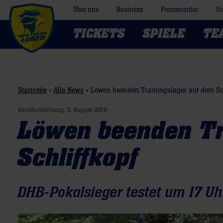
Über uns
Business
Pressecenter
Na
TICKETS
SPIELE
TE
Startseite
»
Alle News
»
Löwen beenden Trainingslager auf dem Sch
Veröffentlichung:
5. August 2018
Löwen beenden Tr
Schliffkopf
DHB-Pokalsieger testet um 17 U