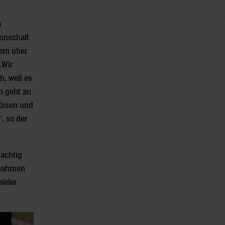
m
annschaft
ern über
„Wir
h, weil es
n geht an
 Essen und
, so der
ächtig
ßnahmen
ieler