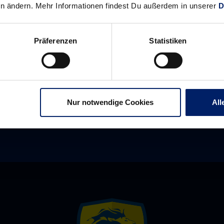
en ändern. Mehr Informationen findest Du außerdem in unserer
D
Alle News anzeigen
previous
newst
News:
News:
Präferenzen
Statistiken
Steffen
Sieg
Fäth:
zum
Zwischen
Abschluss
Instinkt
des
und
Trainingslagers
Nur notwendige Cookies
All
Strategie