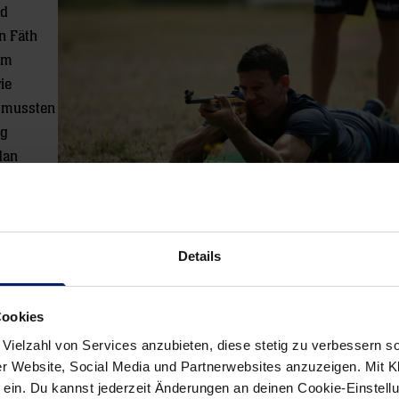
ld
n Fäth
0m
ie
el mussten
eg
dan
 sind wir
Details
on auf die kommende, dann letzte Vorbereitungswoche. Nach dem A
stspiel am kommenden Mittwoch beim HSC 2000 Coburg, ehe die
 aus dem Jahr 2016 verteidigen wollen – 2017 pausierte das Tur
Cookies
 Vielzahl von Services anzubieten, diese stetig zu verbessern
r Website, Social Media und Partnerwebsites anzuzeigen. Mit Kli
ein. Du kannst jederzeit Änderungen an deinen Cookie-Einstell