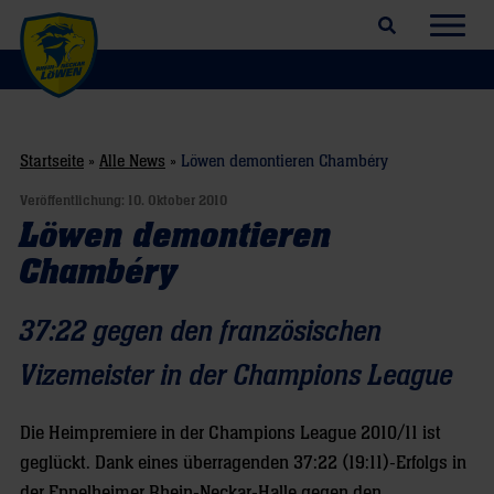
Suchfeld öffnen
Navig
Startseite
»
Alle News
»
Löwen demontieren Chambéry
Veröffentlichung:
10. Oktober 2010
Löwen demontieren
Chambéry
37:22 gegen den französischen
Vizemeister in der Champions League
Die Heimpremiere in der Champions League 2010/11 ist
geglückt. Dank eines überragenden 37:22 (19:11)-Erfolgs in
der Eppelheimer Rhein-Neckar-Halle gegen den