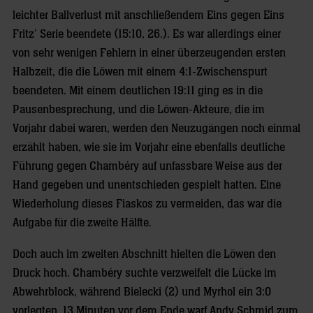
leichter Ballverlust mit anschließendem Eins gegen Eins
Fritz’ Serie beendete (15:10, 26.). Es war allerdings einer
von sehr wenigen Fehlern in einer überzeugenden ersten
Halbzeit, die die Löwen mit einem 4:1-Zwischenspurt
beendeten. Mit einem deutlichen 19:11 ging es in die
Pausenbesprechung, und die Löwen-Akteure, die im
Vorjahr dabei waren, werden den Neuzugängen noch einmal
erzählt haben, wie sie im Vorjahr eine ebenfalls deutliche
Führung gegen Chambéry auf unfassbare Weise aus der
Hand gegeben und unentschieden gespielt hatten. Eine
Wiederholung dieses Fiaskos zu vermeiden, das war die
Aufgabe für die zweite Hälfte.
Doch auch im zweiten Abschnitt hielten die Löwen den
Druck hoch. Chambéry suchte verzweifelt die Lücke im
Abwehrblock, während Bielecki (2) und Myrhol ein 3:0
vorlegten. 13 Minuten vor dem Ende warf Andy Schmid zum