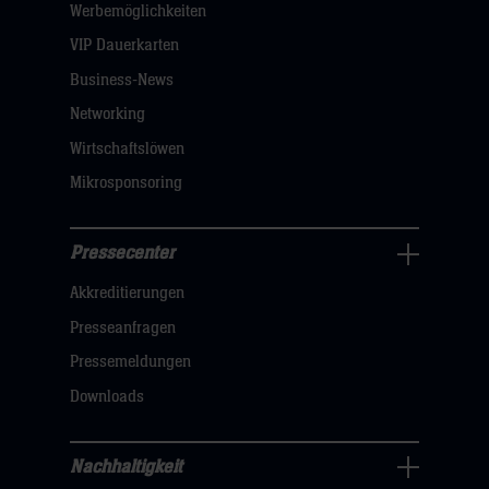
öffnen,
Werbemöglichkeiten
dann
VIP Dauerkarten
klicken
Business-News
sie
Networking
hier
Wirtschaftslöwen
Mikrosponsoring
Pressecenter
Business
Akkreditierungen
Navigation
öffnen,
Presseanfragen
dann
Pressemeldungen
klicken
Downloads
sie
hier
Nachhaltigkeit
Nachhaltigkeit