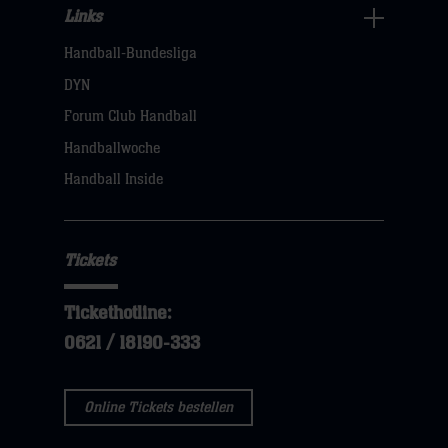
Links
Links
Handball-Bundesliga
Navigation
öffnen,
DYN
dann
Forum Club Handball
klicken
Handballwoche
sie
Handball Inside
hier
Tickets
Tickethotline:
0621 / 18190-333
Online Tickets bestellen