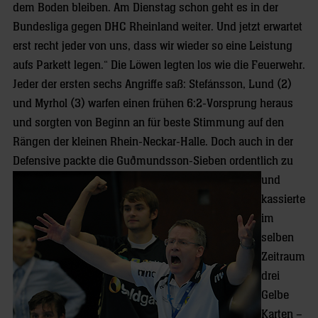
dem Boden bleiben. Am Dienstag schon geht es in der
Bundesliga gegen DHC Rheinland weiter. Und jetzt erwartet
erst recht jeder von uns, dass wir wieder so eine Leistung
aufs Parkett legen.“ Die Löwen legten los wie die Feuerwehr.
Jeder der ersten sechs Angriffe saß: Stefánsson, Lund (2)
und Myrhol (3) warfen einen frühen 6:2-Vorsprung heraus
und sorgten von Beginn an für beste Stimmung auf den
Rängen der kleinen Rhein-Neckar-Halle. Doch auch in der
Defensive packte die Guðmundsson-Sieben ordentlich zu
und
kassierte
im
selben
Zeitraum
drei
Gelbe
Karten –