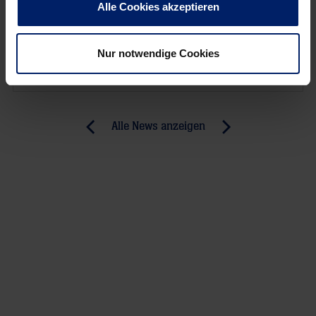
NEWSLETTER
Alle Cookies akzeptieren
Wenn du per E-Mail über Aktuelles aus der Löwenwelt
Nur notwendige Cookies
informiert werden willst, kannst du den Rhein-Neckar Löwen
Newsletter
hier abonnieren
.
Post
Alle News anzeigen
previous
newst
navigation
News:
News:
Selbst
Löwen
Welthandballer
wahren
Szmal
ihre
lernt
weiße
nicht
Weste
aus
–
Interviews