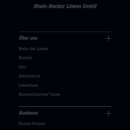
Rhein-Neckar Löwen GmbH
Über uns
Über
Werte der Löwen
uns
Navigation
Historie
öffnen,
Jobs
dann
Aufsichtsrat
klicken
Löwenherz
sie
Ansprechpartner*innen
hier
Business
Pressecenter
Unsere Partner
Navigation