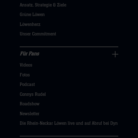
Ansatz, Strategie & Ziele
Navigation
öffnen,
Grüne Löwen
dann
Löwenherz
klicken
Unser Commitment
sie
hier
Für Fans
Für
Videos
Fans
Navigation
Fotos
öffnen,
Podcast
dann
Connys Rudel
klicken
Roadshow
sie
Newsletter
hier
Die Rhein-Neckar Löwen live und auf Abruf bei Dyn