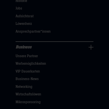
Navigation
Historie
öffnen,
Jobs
dann
Aufsichtsrat
klicken
Löwenherz
sie
Ansprechpartner*innen
hier
Business
Pressecenter
Unsere Partner
Navigation
öffnen,
Werbemöglichkeiten
dann
VIP Dauerkarten
klicken
Business-News
sie
Networking
hier
Wirtschaftslöwen
Mikrosponsoring