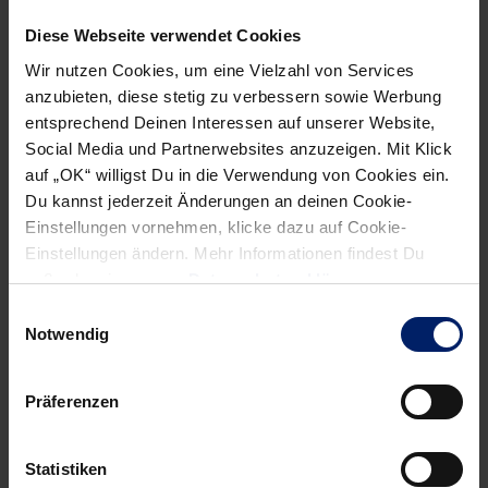
im Welthandball. Vieles spricht dafür, dass der Vergleich
Diese Webseite verwendet Cookies
mit Löwen-Lenker Andy Schmid am Samstag zu einem der
Wir nutzen Cookies, um eine Vielzahl von Services
prägenden Duelle des Abends werden wird.
anzubieten, diese stetig zu verbessern sowie Werbung
entsprechend Deinen Interessen auf unserer Website,
„Freuen uns riesig auf Samstag“
Social Media und Partnerwebsites anzuzeigen. Mit Klick
auf „OK“ willigst Du in die Verwendung von Cookies ein.
Du kannst jederzeit Änderungen an deinen Cookie-
Einstellungen vornehmen, klicke dazu auf Cookie-
Wobei: Wenn zwei derartige Klasse-Mannschaften
Einstellungen ändern. Mehr Informationen findest Du
aufeinandertreffen, kann man auf jeder Position spannende
außerdem in unserer
Datenschutzerklärung
.
Vergleiche ziehen. Das gilt natürlich auch für die
Einwilligungsauswahl
Trainerposition, wo sich mit Nikolaj Jacobsen und Alfred
Notwendig
Gislason zwei führende Figuren auf diesem Feld
gegenüberstehen. Beide legen großen Wert auf die Abwehr,
Präferenzen
beide werden sich deshalb im Angriff etwas Spezielles
einfallen lassen müssen. Unter den Spielern ist ohnehin
Statistiken
klar, was die Stunde am Samstagabend geschlagen hat.