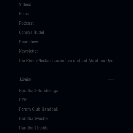
Videos
Fans
Navigation
Fotos
öffnen,
Podcast
dann
Connys Rudel
klicken
Roadshow
sie
Newsletter
hier
Die Rhein-Neckar Löwen live und auf Abruf bei Dyn
Links
Links
Handball-Bundesliga
Navigation
öffnen,
DYN
dann
Forum Club Handball
klicken
Handballwoche
sie
Handball Inside
hier