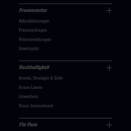
Pressecenter
Business
Akkreditierungen
Navigation
öffnen,
Presseanfragen
dann
Pressemeldungen
klicken
Downloads
sie
hier
Nachhaltigkeit
Nachhaltigkeit
Ansatz, Strategie & Ziele
Navigation
öffnen,
Grüne Löwen
dann
Löwenherz
klicken
Unser Commitment
sie
hier
Für Fans
Für