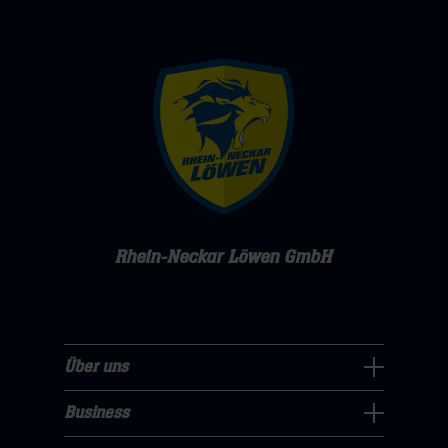
Rhein-Neckar Löwen GmbH
Über uns
Über
uns
Business
Pressecenter
Navigation