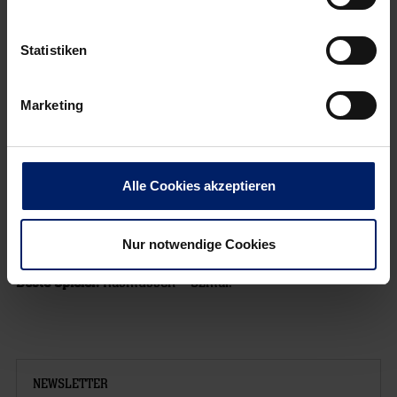
Gensheimer (2), Gunnarsson (2), Roggisch (2), Myrhol (2).
Trainer:
Guðmundur Guðmundsson – Ljubomir Vranjes.
Statistiken
Zuschauer:
13.000.
Schiedsrichter:
Ralf Damian/Frank Wenz (Bingen/Mainz)
Marketing
Spielfilm:
1:1 (5.), 2:4 (14.), 6:4 (22.), 8:5 (25.), 9:8 (28.),
10:8 (Hz.), 11:9 (34.), 12:13 (38.), 14:14 (42.), 18:16 (50.),
19:18 (53.), 22:20 (Endstand).
Alle Cookies akzeptieren
Zeitstrafen:
2 / 4.
Siebenmeter:
6/5 – 3/2.
SG Flensburg-Handewitt: Eggert scheitert an Fritz.
Nur notwendige Cookies
Rhein-Neckar Löwen: Gensheimer scheitert an Rasmussen.
Beste Spieler:
Rasmussen – Szmal.
NEWSLETTER