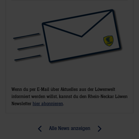
Wenn du per E-Mail über Aktuelles aus der Löwenwelt
informiert werden willst, kannst du den Rhein-Neckar Löwen
Newsletter
hier abonnieren
.
Post
Alle News anzeigen
previous
newst
navigation