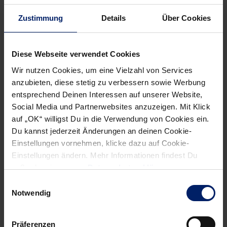
konnte, aber der Klub von der dänischen Grenze die Partie
Zustimmung
Details
Über Cookies
prompt drehte. Fünf Minuten vor dem Ende gelang den
Badenern noch einmal der Ausgleich zum 19:19. Aber am
Schluss hatten die Flensburger die besseren Nerven.
Diese Webseite verwendet Cookies
„Natürlich ist die Enttäuschung groß. Wir sind angereist,
Wir nutzen Cookies, um eine Vielzahl von Services
um den Pokal zu gewinnen. Nun fahren wir wieder mit
anzubieten, diese stetig zu verbessern sowie Werbung
leeren Händen nach Hause“, sagte „Goggi“ Sigurðsson.
entsprechend Deinen Interessen auf unserer Website,
Social Media und Partnerwebsites anzuzeigen. Mit Klick
SG Flensburg-Handewitt:
Rasmussen, Beutler (n.e.) –
auf „OK“ willigst Du in die Verwendung von Cookies ein.
Mocsai (3), Fahlgren (3), Boesen – Svan Hansen (4), Eggert
Du kannst jederzeit Änderungen an deinen Cookie-
(6/5) – Heinl (1) – Mogensen (2), Szilágyi (1), Knudsen (2),
Einstellungen vornehmen, klicke dazu auf Cookie-
Einstellungen ändern. Mehr Informationen findest Du
Karlsson, Bastian (n.e.), Đorđić (n.e.).
außerdem in unserer
Datenschutzerklärung
.
Rhein-Neckar Löwen:
Szmal, Fritz (bei vier Siebenmetern) –
Einwilligungsauswahl
Stefánsson (5), Šešum (2), Tkaczyk – Čupić (2),
Notwendig
Gensheimer (4/2) – Gunnarsson (2) – Schmid, Roggisch,
Bielecki (2), Myrhol, Sigurðsson, Groetzki (3).
Präferenzen
Strafminuten:
Mogensen (2), Svan Hansen (2) –