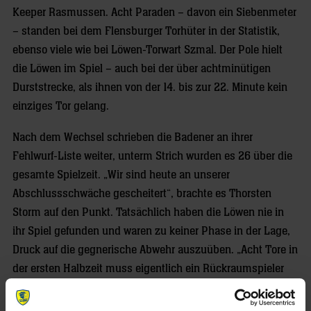
Keeper Rasmussen. Acht Paraden – davon ein Siebenmeter
– standen bei dem Flensburger Torhüter in der Statistik,
ebenso viele wie bei Löwen-Torwart Szmal. Der Pole hielt
die Löwen im Spiel – auch bei der über achtminütigen
Durststrecke, als ihnen von der 14. bis zur 22. Minute kein
einziges Tor gelang.
Nach dem Wechsel schrieben die Badener an ihrer
Fehlwurf-Liste weiter, unterm Strich wurden es 26 über die
gesamte Spielzeit. „Wir sind heute an unserer
Abschlussschwäche gescheitert“, brachte es Thorsten
Storm auf den Punkt. Tatsächlich haben die Löwen nie in
ihr Spiel gefunden und waren zu keiner Phase in der Lage,
Druck auf die gegnerische Abwehr auszuüben. „Acht Tore in
der ersten Halbzeit muss eigentlich ein Rückraumspieler
alleine machen“, formulierte Storm, der verfolgte, wie sein
Team in der 38. Minute zwar wieder in Führung gehen