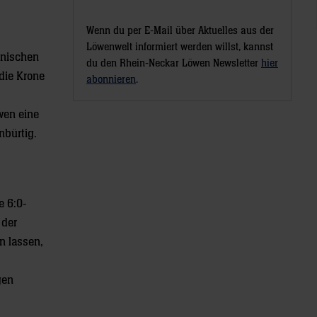
Wenn du per E-Mail über Aktuelles aus der
Löwenwelt informiert werden willst, kannst
anischen
du den Rhein-Neckar Löwen Newsletter
hier
die Krone
abonnieren
.
wen eine
nbürtig.
e 6:0-
 der
n lassen,
gen