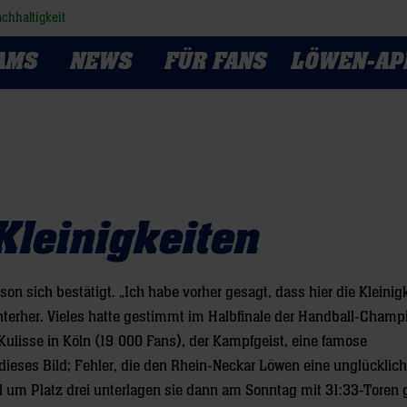
chhaltigkeit
AMS
NEWS
FÜR FANS
LÖWEN-AP
Kleinigkeiten
son sich bestätigt. „Ich habe vorher gesagt, dass hier die Kleinig
nterher. Vieles hatte gestimmt im Halbfinale der Handball-Champ
ulisse in Köln (19 000 Fans), der Kampfgeist, eine famose
dieses Bild; Fehler, die den Rhein-Neckar Löwen eine unglücklic
el um Platz drei unterlagen sie dann am Sonntag mit 31:33-Toren