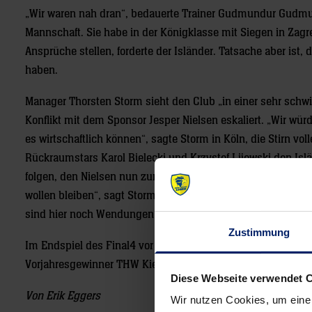
„Wir waren nah dran“, bedauerte Trainer Gudmundur Gudmund
Mannschaft. Sie habe in der Königklasse mit Siegen in Zagr
Ansprüche stellen, forderte der Isländer. Tatsache aber ist,
haben.
Manager Thorsten Storm sieht den Club „in einer sehr schwie
Konflikt mit dem Sponsor Jesper Nielsen eskaliert. „Wir wü
es wirtschaftlich können“, sagte Storm in Köln, die Stirn v
Rückraumstars Karol Bielecki und Krzystof Lijewski den I
folgen, den Nielsen nun zum Champions-League-Sieger auf
wollen bleiben“, sagt Storm. Kompliziert indes macht die An
sind hier noch Wendungen möglich.
Zustimmung
Im Endspiel des Final4 vor 19 250 Zuschauern ragten Barcel
Vorjahresgewinner THW Kiel war im Viertelfinale an Barcelon
Diese Webseite verwendet 
Von Erik Eggers
Wir nutzen Cookies, um eine