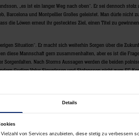
sson, „es ist ein langer Weg nach oben“. Er sei dennoch stolz a
eb, Barcelona und Montpellier Großes geleistet. Man dürfe nicht z
 dass die Löwen erneut ihr gestecktes Ziel, einen Titel zu gewinnen
rigen Situation“. Er macht sich weiterhin Sorgen über die Zukunf
rden diese Mannschaft gern zusammenhalten, aber es ist die Frage
oller Sorgenfalten. Nach Storms Aussagen werden die beiden polni
sländern Gudjon Valur Sigurdsson und Stefansson nicht zum FC K
bauen will. „Beide haben das Angebot von Kopenhagen abgelehn
gelegenheit, dass Nielsen für die Gehälter der Profis aufkommt, i
Details
onas Torhüter Danijel Saric und Jesper Nöddesbo mit acht Treffe
a gescheitert.
Cookies
 Vielzahl von Services anzubieten, diese stetig zu verbessern