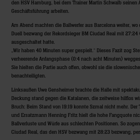
den HSV Hamburg, bei dem Trainer Martin Schwalb seinen Aus
Geschäftsführung arbeiten.
Am Abend machten die Ballwerfer aus Barcelona weiter, wo d
Duell bezwang der Rekordsieger BM Ciudad Real mit 27:24
ausgeschaltet hatte.
„Wir haben 40 Minuten super gespielt.“ Dieses Fazit zog St
verheerende Anfangsphase (0:4 nach acht Minuten) weggeste
Sie hielten die Partie auch offen, obwohl sie die slowenisch
benachteiligten.
Linksaußen Uwe Gensheimer brachte die Halle mit spektaku
Deckung stand gegen die Katalanen, die zeitweise hilflos wi
Bruch: Beim Stand von 19:19 konnte Szmal nicht mehr. Der
und Ersatzmann Henning Fritz hielt die hohe Fangquote nich
Ballverluste und Würfe aus schlechten Positionen. So zoge
Ciudad Real, das den HSV bezwang mit 28:23 bezwang, perf