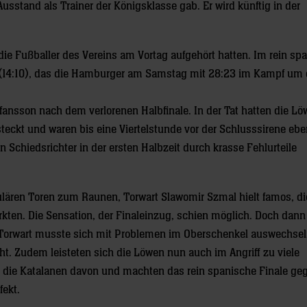
stand als Trainer der Königsklasse gab. Er wird künftig in der
ie Fußballer des Vereins am Vortag aufgehört hatten. Im rein sp
 (14:10), das die Hamburger am Samstag mit 28:23 im Kampf um 
efansson nach dem verlorenen Halbfinale. In der Tat hatten die Lö
ckt und waren bis eine Viertelstunde vor der Schlusssirene ebe
en Schiedsrichter in der ersten Halbzeit durch krasse Fehlurteile
lären Toren zum Raunen, Torwart Slawomir Szmal hielt famos, di
rkten. Die Sensation, der Finaleinzug, schien möglich. Doch dann
 Torwart musste sich mit Problemen im Oberschenkel auswechsel
t. Zudem leisteten sich die Löwen nun auch im Angriff zu viele
n die Katalanen davon und machten das rein spanische Finale ge
ekt.