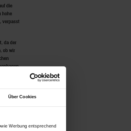
uf die
u hohe
, verpasst
t, da der
, ob wir
schen
openhagen
t und
nsofern
Über Cookies
rn heraus.
 sowie Werbung entsprechend