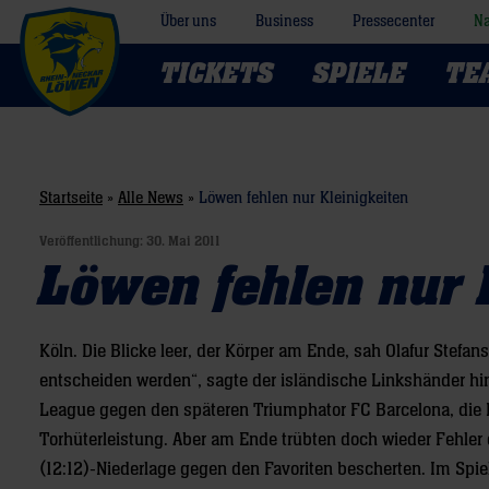
Über uns
Business
Pressecenter
Na
TICKETS
SPIELE
TE
Startseite
»
Alle News
»
Löwen fehlen nur Kleinigkeiten
Veröffentlichung:
30. Mai 2011
Löwen fehlen nur 
Köln. Die Blicke leer, der Körper am Ende, sah Olafur Stefans
entscheiden werden“, sagte der isländische Linkshänder hi
League gegen den späteren Triumphator FC Barcelona, die K
Torhüterleistung. Aber am Ende trübten doch wieder Fehler 
(12:12)-Niederlage gegen den Favoriten bescherten. Im Spi