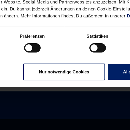
r Website, Social Media und Partnerwebsites anzuzeigen. Mit Kli
ein. Du kannst jederzeit Änderungen an deinen Cookie-Einstell
en ändern. Mehr Informationen findest Du außerdem in unserer
D
Alle News anzeigen
Präferenzen
Statistiken
previous
newst
News:
News:
Löwen
Barcelona
beenden
lässt
Final
Ciudad
Nur notwendige Cookies
All
Four
Real
als
keine
Vierter
Chance
–
Interviews