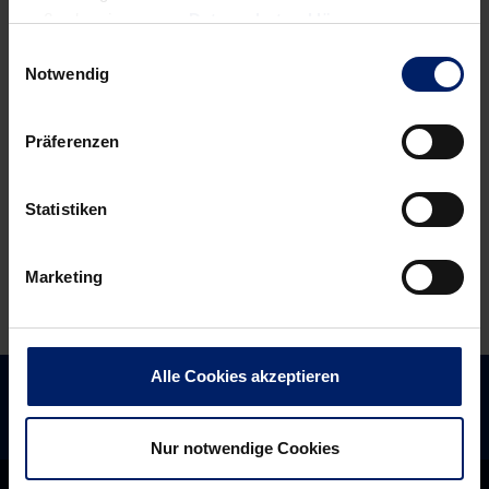
News:
News:
außerdem in unserer
Datenschutzerklärung
.
Sieg
Der
Einwilligungsauswahl
gegen
bewegte
Notwendig
Elmsdetten
Mannschaftskapitä
durch
(BNN)
Präferenzen
das
Erfolgsrezept
„Spaß
Statistiken
am
Spiel“
Marketing
(RNZ)
Alle Cookies akzeptieren
Nur notwendige Cookies