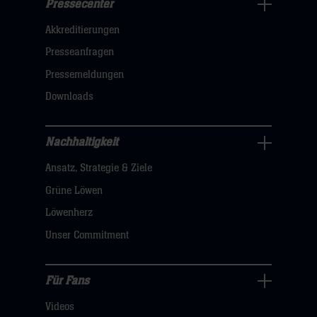
Pressecenter
Business
Akkreditierungen
Navigation
öffnen,
Presseanfragen
dann
Pressemeldungen
klicken
Downloads
sie
hier
Nachhaltigkeit
Nachhaltigkeit
Ansatz, Strategie & Ziele
Navigation
öffnen,
Grüne Löwen
dann
Löwenherz
klicken
Unser Commitment
sie
hier
Für Fans
Für
Videos
Fans