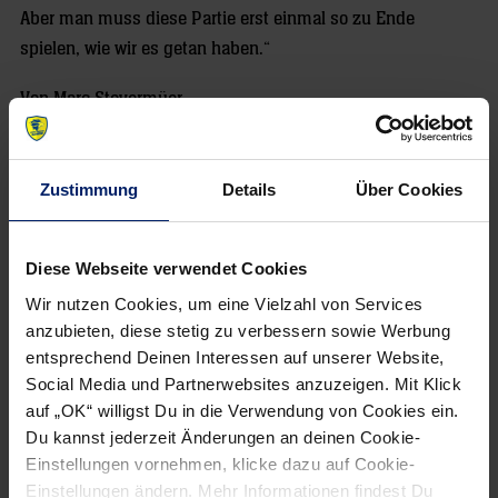
Aber man muss diese Partie erst einmal so zu Ende
spielen, wie wir es getan haben.“
Von Marc Stevermüer
Zustimmung
Details
Über Cookies
NEWSLETTER
Diese Webseite verwendet Cookies
Wir nutzen Cookies, um eine Vielzahl von Services
Wenn du per E-Mail über Aktuelles aus der Löwenwelt
anzubieten, diese stetig zu verbessern sowie Werbung
informiert werden willst, kannst du den Rhein-Neckar Löwen
entsprechend Deinen Interessen auf unserer Website,
Newsletter
hier abonnieren
.
Social Media und Partnerwebsites anzuzeigen. Mit Klick
auf „OK“ willigst Du in die Verwendung von Cookies ein.
Du kannst jederzeit Änderungen an deinen Cookie-
Post
Alle News anzeigen
Einstellungen vornehmen, klicke dazu auf Cookie-
previous
newst
navigation
Einstellungen ändern. Mehr Informationen findest Du