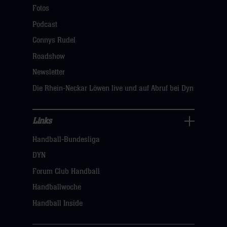
Navigation
Fotos
öffnen,
Podcast
dann
Connys Rudel
klicken
Roadshow
sie
Newsletter
hier
Die Rhein-Neckar Löwen live und auf Abruf bei Dyn
Links
Links
Handball-Bundesliga
Navigation
öffnen,
DYN
dann
Forum Club Handball
klicken
Handballwoche
sie
Handball Inside
hier