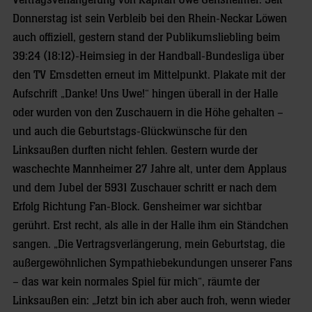
Vertragsverlängerung von Kapitän Uwe Gensheimer. Seit
Donnerstag ist sein Verbleib bei den Rhein-Neckar Löwen
auch offiziell, gestern stand der Publikumsliebling beim
39:24 (18:12)-Heimsieg in der Handball-Bundesliga über
den TV Emsdetten erneut im Mittelpunkt. Plakate mit der
Aufschrift „Danke! Uns Uwe!“ hingen überall in der Halle
oder wurden von den Zuschauern in die Höhe gehalten –
und auch die Geburtstags-Glückwünsche für den
Linksaußen durften nicht fehlen. Gestern wurde der
waschechte Mannheimer 27 Jahre alt, unter dem Applaus
und dem Jubel der 5931 Zuschauer schritt er nach dem
Erfolg Richtung Fan-Block. Gensheimer war sichtbar
gerührt. Erst recht, als alle in der Halle ihm ein Ständchen
sangen. „Die Vertragsverlängerung, mein Geburtstag, die
außergewöhnlichen Sympathiebekundungen unserer Fans
– das war kein normales Spiel für mich“, räumte der
Linksaußen ein: „Jetzt bin ich aber auch froh, wenn wieder