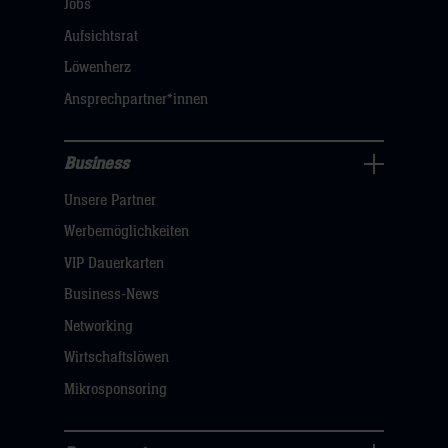
Jobs
dann
Aufsichtsrat
klicken
Löwenherz
sie
Ansprechpartner*innen
hier
Business
Pressecenter
Unsere Partner
Navigation
öffnen,
Werbemöglichkeiten
dann
VIP Dauerkarten
klicken
Business-News
sie
Networking
hier
Wirtschaftslöwen
Mikrosponsoring