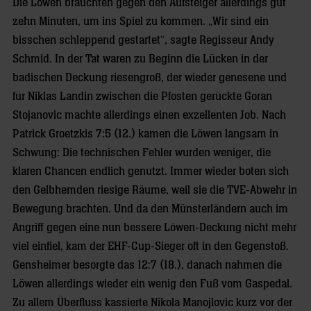
Die Löwen brauchten gegen den Aufsteiger allerdings gut
zehn Minuten, um ins Spiel zu kommen. „Wir sind ein
bisschen schleppend gestartet“, sagte Regisseur Andy
Schmid. In der Tat waren zu Beginn die Lücken in der
badischen Deckung riesengroß, der wieder genesene und
für Niklas Landin zwischen die Pfosten gerückte Goran
Stojanovic machte allerdings einen exzellenten Job. Nach
Patrick Groetzkis 7:5 (12.) kamen die Löwen langsam in
Schwung: Die technischen Fehler wurden weniger, die
klaren Chancen endlich genutzt. Immer wieder boten sich
den Gelbhemden riesige Räume, weil sie die TVE-Abwehr in
Bewegung brachten. Und da den Münsterländern auch im
Angriff gegen eine nun bessere Löwen-Deckung nicht mehr
viel einfiel, kam der EHF-Cup-Sieger oft in den Gegenstoß.
Gensheimer besorgte das 12:7 (18.), danach nahmen die
Löwen allerdings wieder ein wenig den Fuß vom Gaspedal.
Zu allem Überfluss kassierte Nikola Manojlovic kurz vor der