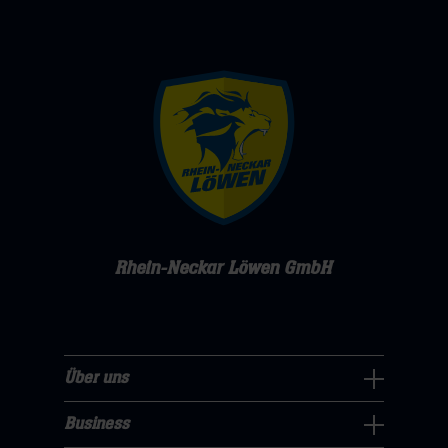
Rhein-Neckar Löwen GmbH
Über uns
Über
uns
Business
Pressecenter
Navigation