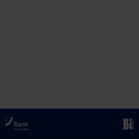
previous
newst
navigation
News:
News:
Plan
Ein
International
Spitzenspiel
Deutschland
(Lampertheimer
e.V.
Zeitung)
wird
Charity-
Partner
der
Rhein-
Neckar
Löwen