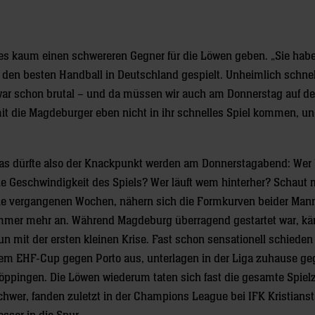
 es kaum einen schwereren Gegner für die Löwen geben. „Sie hab
den besten Handball in Deutschland gespielt. Unheimlich schnel
ar schon brutal – und da müssen wir auch am Donnerstag auf de
mit die Magdeburger eben nicht in ihr schnelles Spiel kommen, u
as dürfte also der Knackpunkt werden am Donnerstagabend: Wer
ie Geschwindigkeit des Spiels? Wer läuft wem hinterher? Schaut 
ie vergangenen Wochen, nähern sich die Formkurven beider Man
mmer mehr an. Während Magdeburg überragend gestartet war, kä
un mit der ersten kleinen Krise. Fast schon sensationell schieden
em EHF-Cup gegen Porto aus, unterlagen in der Liga zuhause ge
öppingen. Die Löwen wiederum taten sich fast die gesamte Spielz
chwer, fanden zuletzt in der Champions League bei IFK Kristians