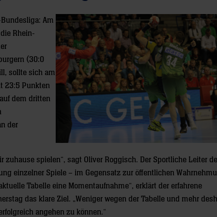
l-Bundesliga: Am
die Rhein-
er
burgern (30:0
l, sollte sich am
t 23:5 Punkten
auf dem dritten
n
an der
ir zuhause spielen“, sagt Oliver Roggisch. Der Sportliche Leiter d
ung einzelner Spiele – im Gegensatz zur öffentlichen Wahrnehm
 aktuelle Tabelle eine Momentaufnahme“, erklärt der erfahrene
stag das klare Ziel. „Weniger wegen der Tabelle und mehr desha
erfolgreich angehen zu können.“