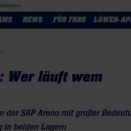
chhaltigkeit
AMS
NEWS
FÜR FANS
LÖWEN-AP
r?
 Wer läuft wem
n der SAP Arena mit großer Bedeut
g in beiden Lagern