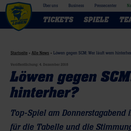
Über uns
Business
Pressecenter
Na
TICKETS
SPIELE
TE
Startseite
»
Alle News
»
Löwen gegen SCM: Wer läuft wem hinterhe
Veröffentlichung:
4. Dezember 2018
Löwen gegen SCM:
hinterher?
Top-Spiel am Donnerstagabend i
für die Tabelle und die Stimmun