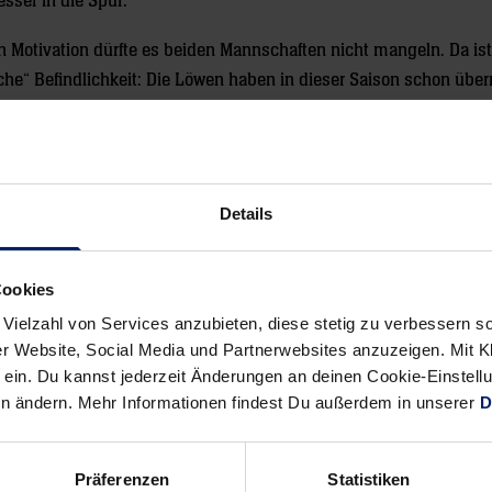
esser in die Spur.
n Motivation dürfte es beiden Mannschaften nicht mangeln. Da ist
iche“ Befindlichkeit: Die Löwen haben in dieser Saison schon übe
oren, gegen Leipzig einen Punkt abgegeben. Damit soll Schluss 
In Magdeburg dürften sie noch die drei Vergleiche aus dem Vorja
h im Halbfinale des DHB-Pokals gegen die Löwen das Nachsehen h
Details
die Formkurve von Spielmacher Andy Schmid zuletzt wieder an, ze
Cookies
rry Tollbring und Mads Mensah mit mutigen Leistungen in den Vor
 Vielzahl von Services anzubieten, diese stetig zu verbessern
in Kandidat, der unbedingt auf dem Zettel stehen sollte. Er ist 
r Website, Social Media und Partnerwebsites anzuzeigen. Mit Kli
r ins Laufen, läuft es auch beim SCM. Zudem hat Spielmacher M
ein. Du kannst jederzeit Änderungen an deinen Cookie-Einstell
egt in Sachen Spielführung. Ein Zweikampfmonster war er ohnehi
en ändern. Mehr Informationen findest Du außerdem in unserer
D
in zum Besten, was man in der Ersten Liga finden kann.
itzenteams mit
Präferenzen
Statistiken