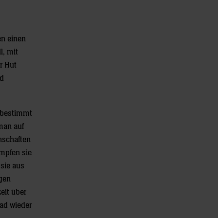
en einen
l, mit
r Hut
nd
 bestimmt
man auf
nschaften
mpfen sie
 sie aus
gen
eit über
tad wieder