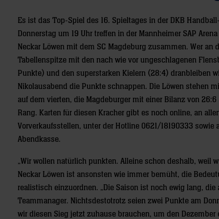
Es ist das Top-Spiel des 16. Spieltages in der DKB Handbal
Donnerstag um 19 Uhr treffen in der Mannheimer SAP Arena 
Neckar Löwen mit dem SC Magdeburg zusammen. Wer an d
Tabellenspitze mit den nach wie vor ungeschlagenen Flens
Punkte) und den superstarken Kielern (28:4) dranbleiben wil
Nikolausabend die Punkte schnappen. Die Löwen stehen mi
auf dem vierten, die Magdeburger mit einer Bilanz von 26:6 
Rang. Karten für diesen Kracher gibt es noch online, an alle
Vorverkaufsstellen, unter der Hotline 0621/18190333 sowie 
Abendkasse.
„Wir wollen natürlich punkten. Alleine schon deshalb, weil w
Neckar Löwen ist ansonsten wie immer bemüht, die Bedeut
realistisch einzuordnen. „Die Saison ist noch ewig lang, die
Teammanager. Nichtsdestotrotz seien zwei Punkte am Donner
wir diesen Sieg jetzt zuhause brauchen, um den Dezember 