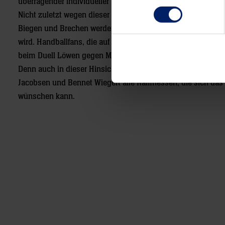
überragender individueller Qualität, die beide die zwei Pun
Nicht zuletzt wegen dieser Konstellation dürfte es ein Handb
Biegen und Brechen werden, ein harter Kampf, in dem kein
wird. Handballfans, die auf Spektakel aus sind, liegen an 
beim Duell Löwen gegen Magdeburg genauso richtig wie Tak
Denn auch in dieser Hinsicht bieten beide Teams mit ihren T
Jacobsen und Bennet Wiegert alle Raffinessen, die sich das
wünschen kann.
Post
navigation