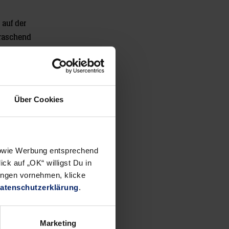
 auf der
rraschend
sein, die
hr im Kopf
atte.
Über Cookies
igten sich
dergrund.
 sowie Werbung entsprechend
so etwas
ck auf „OK“ willigst Du in
arko
ungen vornehmen, klicke
n schon
atenschutzerklärung
.
Marketing