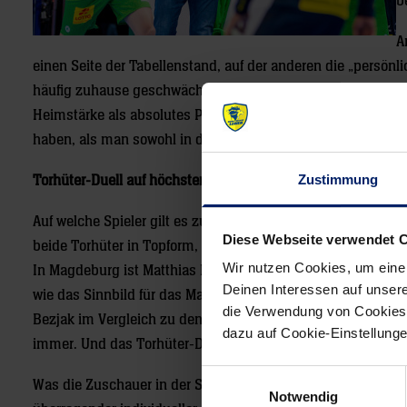
b
A
einen Seite der Tabellenstand, auf der anderen die „persönl
häufig zuhause geschwächelt, gegen Kiel und Veszprém verl
Heimstärke als absolutes Plus wieder untermauert werden. 
haben, als man sowohl in der Liga zweimal verlor, als auc
Zustimmung
Torhüter-Duell auf höchstem Niveau
Auf welche Spieler gilt es zu achten? Bei den Löwen stieg 
Diese Webseite verwendet 
beide Torhüter in Topform, spielten sich unter anderem Je
Wir nutzen Cookies, um eine
In Magdeburg ist Matthias Musche als Top-Torjäger der HBL e
Deinen Interessen auf unsere
wie das Sinnbild für das Magdeburger Tempospiel. Kommt e
die Verwendung von Cookies 
Bezjak im Vergleich zu den Vorjahren noch einmal nachgel
dazu auf Cookie-Einstellung
immer. Und das Torhüter-Duo Green/Quenstedt gehört ohneh
Einwilligungsauswahl
Was die Zuschauer in der SAP Arena erwartet, sind zwei Sp
Notwendig