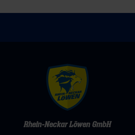
weiteres
ComTel
Selbstvertrauen
ins
Gespräch
Rhein-Neckar Löwen GmbH