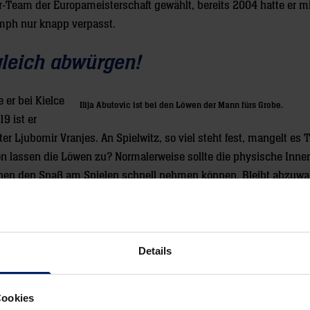
r-Team der Europameisterschaft gewählt, bereits 2004 hatte er mi
mph nur knapp verpasst.
gleich abwürgen!
 er bei Kielce
Ilija Abutovic ist bei den Löwen der Mann fürs Grobe.
9 ist er
 Ljubomir Vranjes. An Spielwitz, so viel steht fest, mangelt es 
von lassen die Löwen zu? Normalerweise sollte die physische Inne
wenen den Spaß am Spielen schnell nehmen können. Bleibt abzuwar
 auch Jesper Nielsen und Mait Patrail fürs Abwehrzentrum infra
as Palicka (Belastungssteuerung), Jerry Tollbring (krank) und M
nis feiern, der seine Wadenverletzung soweit überwunden hat und
Details
Auch Albin Lagergren wird sich auf dem Feld zurückmelden. Für ih
Cookies