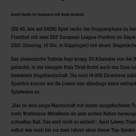
David Späth im Gespräch mit Andy Schmid.
(20.45, live auf DAZN) Spiel sechs der Gruppenphase zu bes
Frankfurt mit zwei EHF European League-Punkten im Gepäck
2021 (Sonntag, 16 Uhr, in Göppingen) mit einem Siegerläch
Das slowenische Trebnje liegt knapp 50 Kilometer von der H
gelandet, in der hiesigen Hala Tivoli findet auch das Euro-Lea
bewaldete Hügellandschaft. Die rund 14 000 Einwohner zähl
Sportlich kommt auf die Löwen hier allerdings keine vertra
Spielweise zu.
„Das ist eine junge Mannschaft mit einem ausgefuchsten Tr
mehr Weltklasse-Mittelleute als jede andere Nation herausgeb
schnellen Ball. Das wird nicht so einfach“, fasst Löwen-Tr
selbst war noch bis vor zwei Jahren einer dieser Top-Spielm