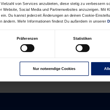
ebnje nach 2 Siegen und 1 Niederlage als aktuell 3. gut da, kann
 Vielzahl von Services anzubieten, diese stetig zu verbessern
en Vergleich mit den Löwen gehen. Die wiederum wollen, mit 9:1 
r Website, Social Media und Partnerwebsites anzuzeigen. Mit Kli
amit nicht nur den Kurs Achtelfinale, sondern auch den Richtung
ein. Du kannst jederzeit Änderungen an deinen Cookie-Einstell
en ändern. Mehr Informationen findest Du außerdem in unserer
D
Präferenzen
Statistiken
Alle News anzeigen
previous
newst
News:
News:
Digitale
Löwen
Autogrammkarte:
halten
Nur notwendige Cookies
All
Löwen-
Kurs
Partner
auf
BGV
Gruppensieg
verlängert
Fan-
Foto-