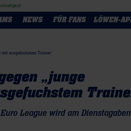
chhaltigkeit
AMS
NEWS
FÜR FANS
LÖWEN-AP
 mit ausgefuchstem Trainer“
 gegen „junge
usgefuchstem Traine
F Euro League wird am Dienstagaben