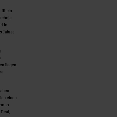
r Rhein-
rebnje
d in
s Jahres
g
s
en liegen.
he
haben
elen einen
orman
 Real,