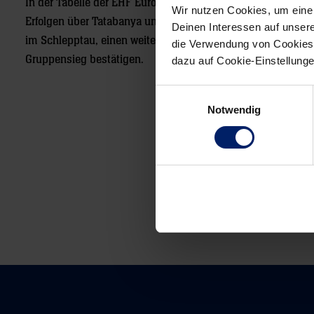
In der Tabelle der EHF European League, Gruppe D, steht Tr
Wir nutzen Cookies, um eine
Erfolgen über Tatabanya und Bitola recht unbeschwert in d
Deinen Interessen auf unsere
im Schlepptau, einen weiteren Sieg obendrauf packen und d
die Verwendung von Cookies 
Gruppensieg bestätigen.
dazu auf Cookie-Einstellung
Einwilligungsauswahl
Notwendig
Post
navigation