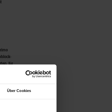
t
Trimo
nblock-
ten, für
ge kommen.
ikael
 Niklas
Über Cookies
n bleibt