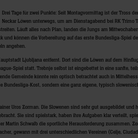
Drei Tage für zwei Punkte: Seit Montagvormittag ist der Tross de
Neckar Löwen unterwegs, um am Dienstagabend bei RK Trimo T
treiten. Läuft alles nach Plan, landen die Jungs am Mittwochaben
 und können die Vorbereitung auf das erste Bundesliga-Spiel de
eln angehen.
auptstadt Ljubljana entfernt. Dort sind die Löwen auf dem Hinflu
gue-Spiel statt. Trebnje selbst ist eingebettet in eine sanfte, teil
ende Gemeinde könnte rein optisch betrachtet auch in Mittelhess
ute Bundesliga-Kost, sondern eine ganz eigene, typisch slowenisc
ainer Uros Zorman. Die Slowenen sind sehr gut ausgebildet und 
racht. Sie sind spielstark, haben ihre Aufgaben klar verteilt, spi
ainer Martin Schwalb die sportliche Herausforderung zusammen. Z
acher, gewann mit drei unterschiedlichen Vereinen (Celje, Ciudad