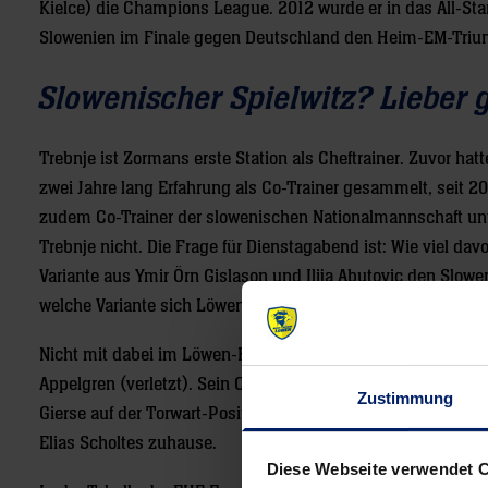
Kielce) die Champions League. 2012 wurde er in das All-Sta
Slowenien im Finale gegen Deutschland den Heim-EM-Triu
Slowenischer Spielwitz? Lieber 
Trebnje ist Zormans erste Station als Cheftrainer. Zuvor hatte
zwei Jahre lang Erfahrung als Co-Trainer gesammelt, seit 201
zudem Co-Trainer der slowenischen Nationalmannschaft unter
Trebnje nicht. Die Frage für Dienstagabend ist: Wie viel da
Variante aus Ymir Örn Gislason und Ilija Abutovic den Slo
welche Variante sich Löwen-Coach Schwalb entscheidet, da
Nicht mit dabei im Löwen-Kader sind Romain Lagarde, Andre
Appelgren (verletzt). Sein Comeback wird Nikolas Katsigian
Zustimmung
Gierse auf der Torwart-Position neben David Späth ablöst. 
Elias Scholtes zuhause.
Diese Webseite verwendet 