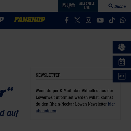
Suche
Suchfeld öff
P
FANSHOP
Besucht uns auf Facebook
Besucht uns auf Twitter
Besucht uns auf In
Besucht uns a
Besucht 
Bes
NEWSLETTER
r“
Wenn du per E-Mail über Aktuelles aus der
Löwenwelt informiert werden willst, kannst
du den Rhein-Neckar Löwen Newsletter
hier
d auf
abonnieren
.