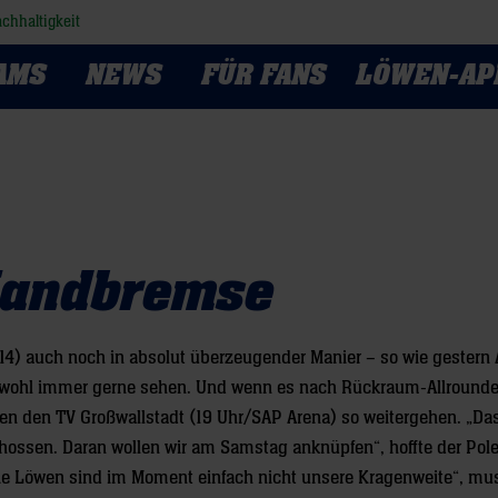
chhaltigkeit
AMS
NEWS
FÜR FANS
LÖWEN-AP
Handbremse
14) auch noch in absolut überzeugender Manier – so wie gestern
wohl immer gerne sehen. Und wenn es nach Rückraum-Allrounde
n den TV Großwallstadt (19 Uhr/SAP Arena) so weitergehen. „Da
ossen. Daran wollen wir am Samstag anknüpfen“, hoffte der Pole
Die Löwen sind im Moment einfach nicht unsere Kragenweite“, mu