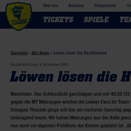
Über uns
Business
Pressecenter
Na
TICKETS
SPIELE
TE
Startseite
»
Alle News
»
Löwen lösen die Handbremse
Veröffentlichung:
4. November 2010
Löwen lösen die 
Mannheim. Das Schlusslicht geschlagen und mit 40:25 (21:
gegen die MT Melsungen würden die Löwen-Fans ihr Team 
Grzegorz Tkaczyk ginge soll das am nächsten Samstag gege
überragend heute. Wir haben Melsungen aus der Halle gesch
nun auch vor eigenem Publikum der Knoten geplatzt ist. „