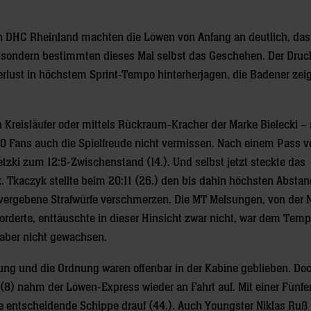
 DHC Rheinland machten die Löwen von Anfang an deutlich, dass
, sondern bestimmten dieses Mal selbst das Geschehen. Der Druc
rlust in höchstem Sprint-Tempo hinterherjagen, die Badener zeig
n Kreisläufer oder mittels Rückraum-Kracher der Marke Bielecki – 
0 Fans auch die Spielfreude nicht vermissen. Nach einem Pass 
zki zum 12:5-Zwischenstand (14.). Und selbst jetzt steckte das
 Tkaczyk stellte beim 20:11 (26.) den bis dahin höchsten Abstand
 vergebene Strafwürfe verschmerzen. Die MT Melsungen, von der 
orderte, enttäuschte in dieser Hinsicht zwar nicht, war dem Temp
aber nicht gewachsen.
ng und die Ordnung waren offenbar in der Kabine geblieben. Doc
8) nahm der Löwen-Express wieder an Fahrt auf. Mit einer Fünfer
ie entscheidende Schippe drauf (44.). Auch Youngster Niklas Ruß 