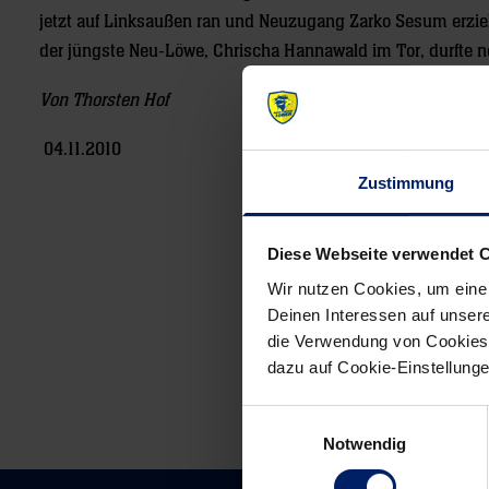
jetzt auf Linksaußen ran und Neuzugang Zarko Sesum erziel
der jüngste Neu-Löwe, Chrischa Hannawald im Tor, durft
Von Thorsten Hof
04.11.2010
Zustimmung
Post
Diese Webseite verwendet 
navigation
Wir nutzen Cookies, um eine
Deinen Interessen auf unsere
die Verwendung von Cookies 
dazu auf Cookie-Einstellung
Einwilligungsauswahl
Notwendig