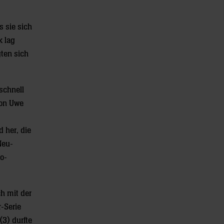
 sie sich
k lag
ten sich
schnell
von Uwe
 her, die
Neu-
o-
h mit der
-Serie
(3) durfte