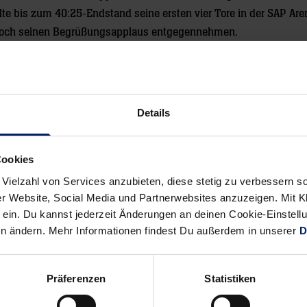
te bis zum 40:25-Endstand seine ersten vier Tore in der SAP Are
e noch seinen Begrüßungsapplaus entgegennehmen.
Details
Alle News anzeigen
Cookies
previous
newst
 Vielzahl von Services anzubieten, diese stetig zu verbessern
News:
News:
r Website, Social Media und Partnerwebsites anzuzeigen. Mit Kli
Lustvoller
„Ich
ein. Du kannst jederzeit Änderungen an deinen Cookie-Einstell
Vortrag
bin
en ändern. Mehr Informationen findest Du außerdem in unserer
D
jetzt
stärker
als
Präferenzen
Statistiken
zuvor“