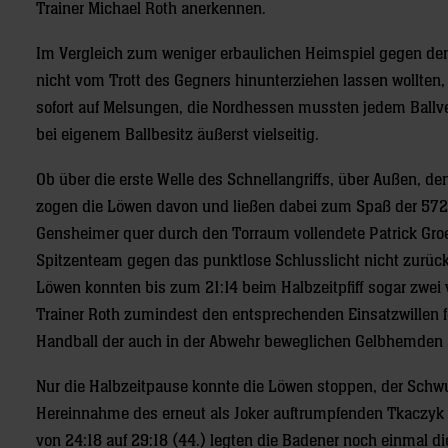
Trainer Michael Roth anerkennen.
Im Vergleich zum weniger erbaulichen Heimspiel gegen den
nicht vom Trott des Gegners hinunterziehen lassen wollten
sofort auf Melsungen, die Nordhessen mussten jedem Ballve
bei eigenem Ballbesitz äußerst vielseitig.
Ob über die erste Welle des Schnellangriffs, über Außen, de
zogen die Löwen davon und ließen dabei zum Spaß der 572
Gensheimer quer durch den Torraum vollendete Patrick Groet
Spitzenteam gegen das punktlose Schlusslicht nicht zurück.
Löwen konnten bis zum 21:14 beim Halbzeitpfiff sogar zwei
Trainer Roth zumindest den entsprechenden Einsatzwillen f
Handball der auch in der Abwehr beweglichen Gelbhemden 
Nur die Halbzeitpause konnte die Löwen stoppen, der Schwu
Hereinnahme des erneut als Joker auftrumpfenden Tkaczyk (
von 24:18 auf 29:18 (44.) legten die Badener noch einmal d