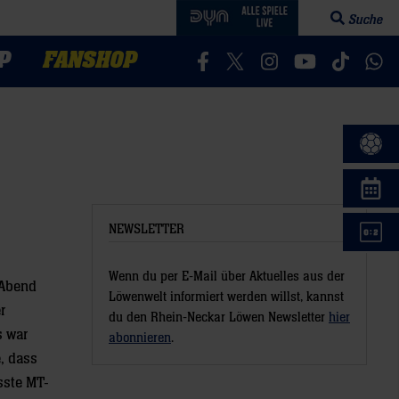
Suche
Suchfeld öff
P
FANSHOP
Besucht uns auf Facebook
Besucht uns auf Twitter
Besucht uns auf In
Besucht uns a
Besucht 
Bes
NEWSLETTER
Wenn du per E-Mail über Aktuelles aus der
 Abend
Löwenwelt informiert werden willst, kannst
r
du den Rhein-Neckar Löwen Newsletter
hier
s war
abonnieren
.
, dass
sste MT-