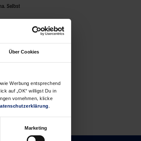
na. Selbst
Über Cookies
 sowie Werbung entsprechend
ck auf „OK“ willigst Du in
ungen vornehmen, klicke
atenschutzerklärung
.
Marketing