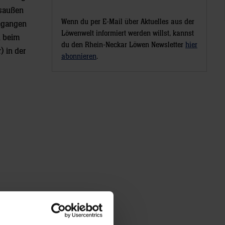
ksaußen
Wenn du per E-Mail über Aktuelles aus der
gegangen
Löwenwelt informiert werden willst, kannst
n beim
du den Rhein-Neckar Löwen Newsletter
hier
 in der
abonnieren
.