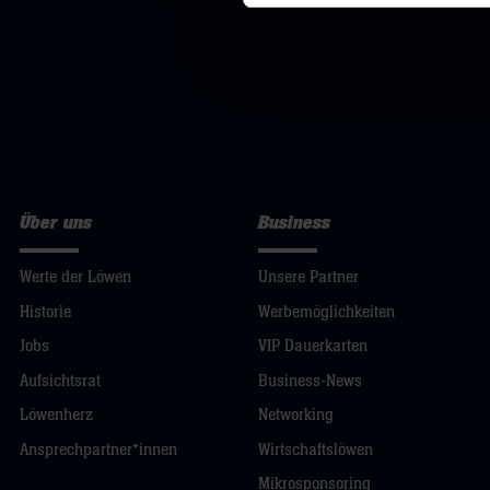
Über uns
Business
Werte der Löwen
Unsere Partner
Historie
Werbemöglichkeiten
Jobs
VIP Dauerkarten
Aufsichtsrat
Business-News
Löwenherz
Networking
Ansprechpartner*innen
Wirtschaftslöwen
Mikrosponsoring