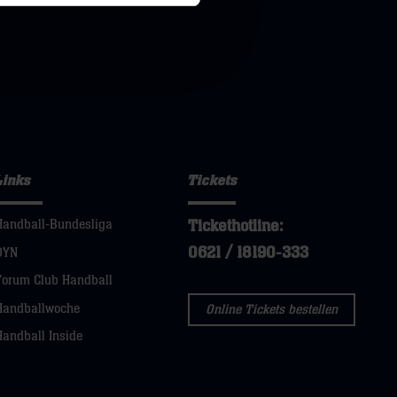
Links
Tickets
Tickethotline:
Handball-Bundesliga
0621 / 18190-333
DYN
Forum Club Handball
Handballwoche
Online Tickets bestellen
Handball Inside