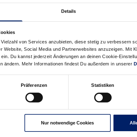
News:
News:
Details
Wenn
Spiele
der
ohne
Sport
Spaßfaktor
Cookies
zur
(BNN)
 Vielzahl von Services anzubieten, diese stetig zu verbessern
Nebensache
r Website, Social Media und Partnerwebsites anzuzeigen. Mit Kli
wird
ein. Du kannst jederzeit Änderungen an deinen Cookie-Einstell
en ändern. Mehr Informationen findest Du außerdem in unserer
D
Präferenzen
Statistiken
Nur notwendige Cookies
All