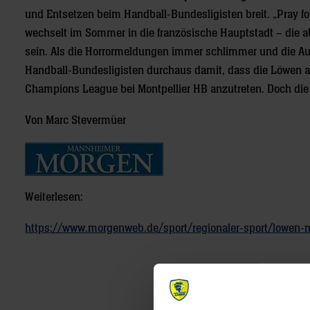
und Entsetzen beim Handball-Bundesligisten breit. „Pray f
wechselt im Sommer in die französische Hauptstadt – die 
sein. Als die Horrormeldungen immer schlimmer und die Au
Handball-Bundesligisten durchaus damit, dass die Löwen a
Champions League bei Montpellier HB anzutreten. Doch die 
Von Marc Stevermüer
Weiterlesen:
https://www.morgenweb.de/sport/regionaler-sport/lowen-
Post
navigation