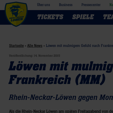
Über uns
Business
Pressecenter
Na
TICKETS
SPIELE
TE
Startseite
»
Alle News
»
Löwen mit mulmigem Gefühl nach Frankre
Veröffentlichung:
14. November 2015
Löwen mit mulmig
Frankreich (MM)
Rhein-Neckar-Löwen gegen Mont
Als die Rhein-Neckar Löwen am späten Freitagabend von de