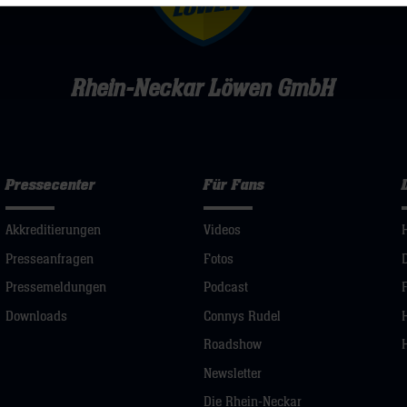
Rhein-Neckar Löwen GmbH
Pressecenter
Für Fans
Akkreditierungen
Videos
Presseanfragen
Fotos
Pressemeldungen
Podcast
Downloads
Connys Rudel
Roadshow
Newsletter
Die Rhein-Neckar