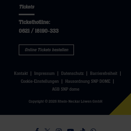
öffnen,
sie
Tickets
öffnen,
dann
hier
dann
klicken
Tickethotline:
klicken
sie
0621 / 18190-333
sie
hier
hier
Online Tickets bestellen
Kontakt
Impressum
Datenschutz
Barrierefreiheit
Cookie-Einstellungen
Hausordnung SNP DOME
AGB SNP dome
Copyright © 2026 Rhein-Neckar Löwen GmbH