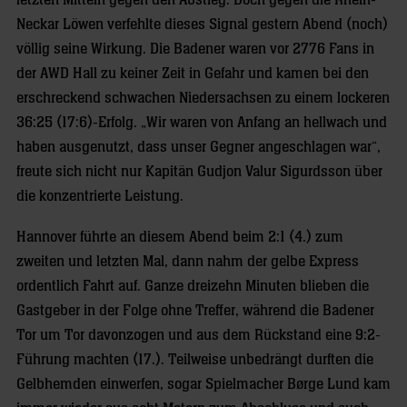
letzten Mitteln gegen den Abstieg. Doch gegen die Rhein-
Neckar Löwen verfehlte dieses Signal gestern Abend (noch)
völlig seine Wirkung. Die Badener waren vor 2776 Fans in
der AWD Hall zu keiner Zeit in Gefahr und kamen bei den
erschreckend schwachen Niedersachsen zu einem lockeren
36:25 (17:6)-Erfolg. „Wir waren von Anfang an hellwach und
haben ausgenutzt, dass unser Gegner angeschlagen war“,
freute sich nicht nur Kapitän Gudjon Valur Sigurdsson über
die konzentrierte Leistung.
Hannover führte an diesem Abend beim 2:1 (4.) zum
zweiten und letzten Mal, dann nahm der gelbe Express
ordentlich Fahrt auf. Ganze dreizehn Minuten blieben die
Gastgeber in der Folge ohne Treffer, während die Badener
Tor um Tor davonzogen und aus dem Rückstand eine 9:2-
Führung machten (17.). Teilweise unbedrängt durften die
Gelbhemden einwerfen, sogar Spielmacher Børge Lund kam