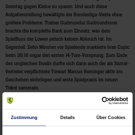
Sonntag gegen Kielce zu sparen. Und auch diese
Aufgabenstellung bewältigte der Bundesliga-Vierte ohne
größere Probleme. Trainer Gudmundur Gudmundsson
brachte die komplette Bank zum Einsatz, was dem
Spielfluss der Löwen jedoch keinen Abbruch tat. Im
Gegenteil: Zehn Minuten vor Spielende markierte Ivan Cupic
beim 30:16 sogar den ersten 14-Tore-Vorsprung. Zum Ende
des ungleichen Duells durfte sich dann auch der als Szmal-
Vertreter verpflichtete Torwart Marcus Rominger aktiv ins
Geschehen einbringen und erste Spielpraxis im neuen
Trikot sammeln.
Alles in allem eine souveräne Leistung, an der vielleicht nur
auszusetzen war, dass die zweite Halbzeit „nur“
Zustimmung
Details
Über Cookies
Unentschieden ausging. „Das war nicht ganz so toll, wir
wollen uns mit anderen Teams messen“, meinte Torwart
Henning Fritz, der allerdings von einem „überragenden“