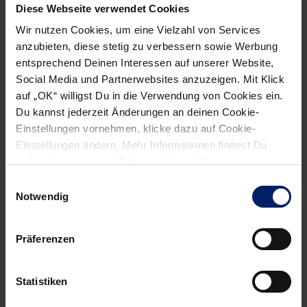
Diese Webseite verwendet Cookies
ersten Durchgang sprach.
Wir nutzen Cookies, um eine Vielzahl von Services
anzubieten, diese stetig zu verbessern sowie Werbung
Von Thorsten Hof
entsprechend Deinen Interessen auf unserer Website,
24.02.2011
Social Media und Partnerwebsites anzuzeigen. Mit Klick
auf „OK“ willigst Du in die Verwendung von Cookies ein.
Du kannst jederzeit Änderungen an deinen Cookie-
Einstellungen vornehmen, klicke dazu auf Cookie-
Einstellungen ändern. Mehr Informationen findest Du
außerdem in unserer
Datenschutzerklärung
.
NEWSLETTER
Einwilligungsauswahl
Notwendig
Präferenzen
Statistiken