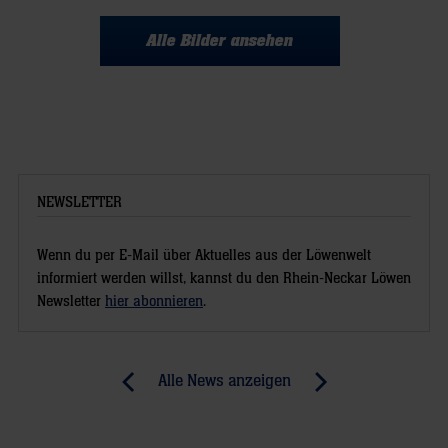
Alle Bilder ansehen
NEWSLETTER
Wenn du per E-Mail über Aktuelles aus der Löwenwelt
informiert werden willst, kannst du den Rhein-Neckar Löwen
Newsletter
hier abonnieren
.
Post
Alle News anzeigen
previous
newst
navigation
News:
News: