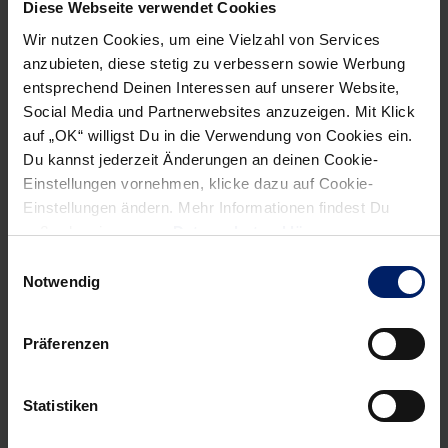
Diese Webseite verwendet Cookies
miterleben. Während Michael an diesem Vormittag vor
Wir nutzen Cookies, um eine Vielzahl von Services
allem für die Planung und Durchführung der jeweiligen
anzubieten, diese stetig zu verbessern sowie Werbung
Übungen zuständig ist, den Theorie-Part übernimmt, ist
entsprechend Deinen Interessen auf unserer Website,
Niklas der Mann fürs Praktische, fungiert in der Rolle des
Social Media und Partnerwebsites anzuzeigen. Mit Klick
„Anleiters“. Getreu der Credo: Der Coach erklärt die
auf „OK“ willigst Du in die Verwendung von Cookies ein.
Du kannst jederzeit Änderungen an deinen Cookie-
Übungen, der Spieler macht diese vor. Dabei betrachtet
Einstellungen vornehmen, klicke dazu auf Cookie-
Niklas im Anschluss ganz genau, wie die Kinder die
Einstellungen ändern. Mehr Informationen findest Du
jeweiligen Bewegungsabläufe umsetzen, korrigiert und
außerdem in unserer
Datenschutzerklärung
.
unterstützt mit großem Erfolg, verteilt regelmäßig Lob und
Einwilligungsauswahl
Zuspruch. Generell hinterlassen die Grundschüler einen
Notwendig
durchweg positiven Eindruck: „Die Kinder saugen alles auf,
machen zu 100% mit, keiner motzt! Es ist der Wahnsinn
Präferenzen
und die gemeinsame Zeit macht mir sehr viel Spaß. Die
Schüler hören sogar teilweise besser als die Profis“, scherzt
der herzliche Michael Jacobsen.
Statistiken