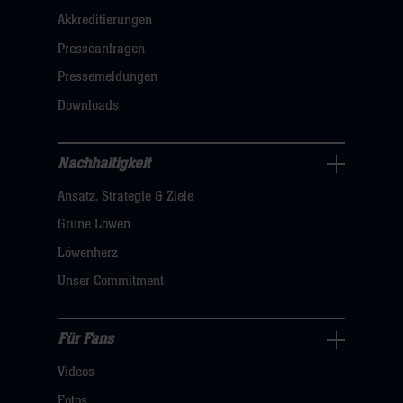
Akkreditierungen
Navigation
öffnen,
Presseanfragen
dann
Pressemeldungen
klicken
Downloads
sie
hier
Nachhaltigkeit
Nachhaltigkeit
Ansatz, Strategie & Ziele
Navigation
öffnen,
Grüne Löwen
dann
Löwenherz
klicken
Unser Commitment
sie
hier
Für Fans
Für
Videos
Fans
Navigation
Fotos