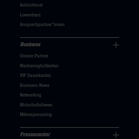
dann
Aufsichtsrat
klicken
Löwenherz
sie
Ansprechpartner*innen
hier
Business
Pressecenter
Unsere Partner
Navigation
öffnen,
Werbemöglichkeiten
dann
VIP Dauerkarten
klicken
Business-News
sie
Networking
hier
Wirtschaftslöwen
Mikrosponsoring
Pressecenter
Business