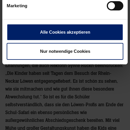
Die gemeinsamen Sportstunden sind ein schönes
Marketing
Sammelsurium sämtlicher Emotionen: Belustigung, weil
beispielsweise manche Aktionen in amüsanten „Slapstick-
Momenten“ enden; Interesse an der neuen Sportart;
Alle Cookies akzeptieren
Erleichterung darüber, dass erste Erfolgserlebnisse
(Torerfolg, gelungener Pass etc.) gefeiert werden können,
sowie eine abschließende Zufriedenheit bei den Schülern,
Nur notwendige Cookies
Lehrern und Löwen-Profis. Beobachtungen und
Erfahrungen, die auch Rektorin Sylvie Ruckh beeindrucken:
„Die Kinder haben seit Tagen dem Besuch der Rhein-
Neckar Löwen entgegengefiebert. Es ist schön zu sehen,
wie sie mitmachen und wie gut ihnen diese besondere
Abwechslung tut.“ So ist es für die Schüler
selbstverständlich, dass sie den Löwen-Profis am Ende der
Schul-Safari ein ebenso persönliches wie
außergewöhnliches Abschiedsgeschenk bereiten. Mit viel
Mühe und großer Gestaltungskunst haben die Kids eine