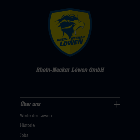
Rhein-Neckar Löwen GmbH
Über uns
Über
Werte der Löwen
uns
Navigation
Historie
öffnen,
Jobs