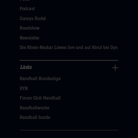
öffnen,
Podcast
dann
Connys Rudel
klicken
Roadshow
sie
Newsletter
hier
Die Rhein-Neckar Löwen live und auf Abruf bei Dyn
Links
Links
Handball-Bundesliga
Navigation
öffnen,
DYN
dann
Forum Club Handball
klicken
Handballwoche
sie
Handball Inside
hier