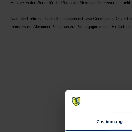
Erfolgreichster Werfer für die Löwen war Alexander Petersson mit acht 
Nach der Partie hat Radio Regenbogen mit Uwe Gensheimer, Oliver 
Interview mit Alexander Petersson zur Partie gegen seinen Ex-Club gib
Post
navigation
Zustimmung