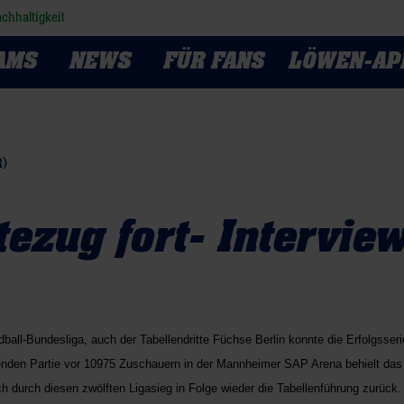
chhaltigkeit
AMS
NEWS
FÜR FANS
LÖWEN-AP
R)
ezug fort- Intervie
all-Bundesliga, auch der Tabellendritte Füchse Berlin konnte die Erfolgsseri
ckenden Partie vor 10975 Zuschauern in der Mannheimer SAP Arena behielt da
durch diesen zwölften Ligasieg in Folge wieder die Tabellenführung zurück.