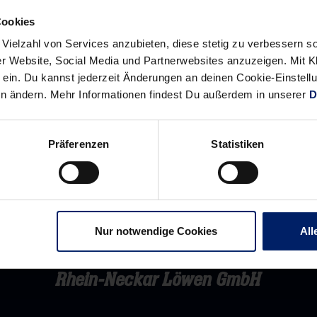
Berlin
Cookies
mit
 Vielzahl von Services anzubieten, diese stetig zu verbessern
25:23
r Website, Social Media und Partnerwebsites anzuzeigen. Mit Kli
(Stern.de
ein. Du kannst jederzeit Änderungen an deinen Cookie-Einstell
/
en ändern. Mehr Informationen findest Du außerdem in unserer
D
dpa)
Präferenzen
Statistiken
Nur notwendige Cookies
All
Rhein-Neckar Löwen GmbH