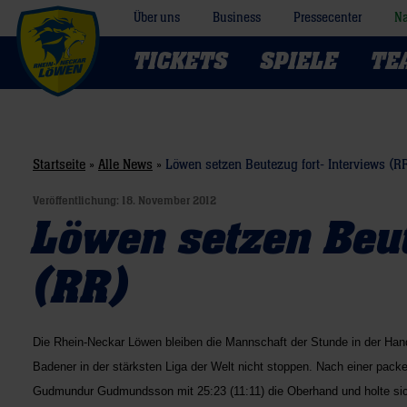
Über uns
Business
Pressecenter
Na
TICKETS
SPIELE
TE
Startseite
»
Alle News
»
Löwen setzen Beutezug fort- Interviews (R
Veröffentlichung:
18. November 2012
Löwen setzen Beut
(RR)
Die Rhein-Neckar Löwen bleiben die Mannschaft der Stunde in der Handb
Badener in der stärksten Liga der Welt nicht stoppen. Nach einer pa
Gudmundur Gudmundsson mit 25:23 (11:11) die Oberhand und holte sich 