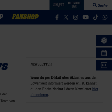
Suche
Suchfeld öff
P
FANSHOP
Besucht uns auf Facebook
Besucht uns auf Twitter
Besucht uns auf In
Besucht uns a
Besucht 
Bes
ws
NEWSLETTER
Wenn du per E-Mail über Aktuelles aus der
Löwenwelt informiert werden willst, kannst
du den Rhein-Neckar Löwen Newsletter
hier
e der
abonnieren
.
s Team von