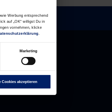
 sowie Werbung entsprechend
ck auf „OK“ willigst Du in
ungen vornehmen, klicke
atenschutzerklärung
.
Marketing
e Cookies akzeptieren