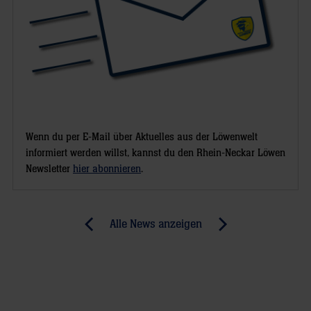
Wenn du per E-Mail über Aktuelles aus der Löwenwelt
informiert werden willst, kannst du den Rhein-Neckar Löwen
Newsletter
hier abonnieren
.
Post
Alle News anzeigen
previous
newst
navigation
News:
News:
Siebenmeter
Schneller
Folge
als