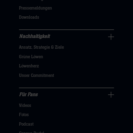
dann
Pressemeldungen
klicken
Downloads
sie
hier
Nachhaltigkeit
Nachhaltigkeit
Ansatz, Strategie & Ziele
Navigation
öffnen,
Grüne Löwen
dann
Löwenherz
klicken
Unser Commitment
sie
hier
Für Fans
Für
Videos
Fans
Navigation
Fotos
öffnen,
Podcast
dann