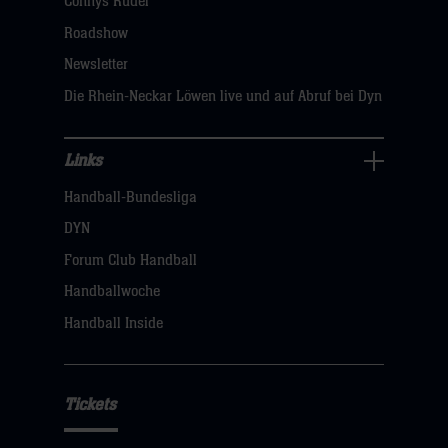
Connys Rudel
klicken
Roadshow
sie
Newsletter
hier
Die Rhein-Neckar Löwen live und auf Abruf bei Dyn
Links
Links
Handball-Bundesliga
Navigation
öffnen,
DYN
dann
Forum Club Handball
klicken
Handballwoche
sie
Handball Inside
hier
Tickets