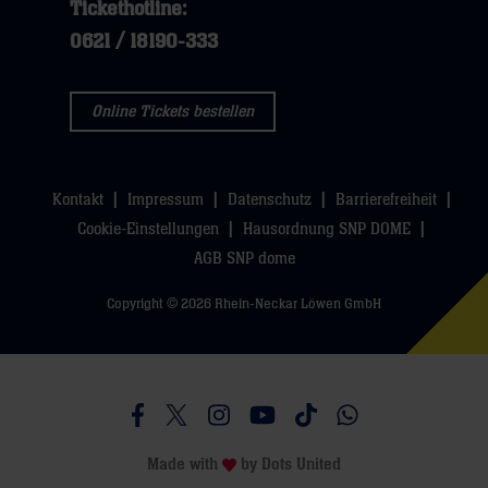
Tickethotline:
0621 / 18190-333
Online Tickets bestellen
Kontakt
Impressum
Datenschutz
Barrierefreiheit
Cookie-Einstellungen
Hausordnung SNP DOME
AGB SNP dome
Copyright © 2026 Rhein-Neckar Löwen GmbH
Besucht uns auf Facebook
Besucht uns auf Twitter
Besucht uns auf Instagram
Besucht uns auf Youtube
Besucht uns auf TikTo
Besucht uns auf 
Made with
by
Dots United