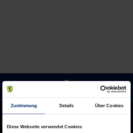
59
erwartet
wieder
zurück
bei
Frisch
Auf
Zustimmung
Details
Über Cookies
Diese Webseite verwendet Cookies