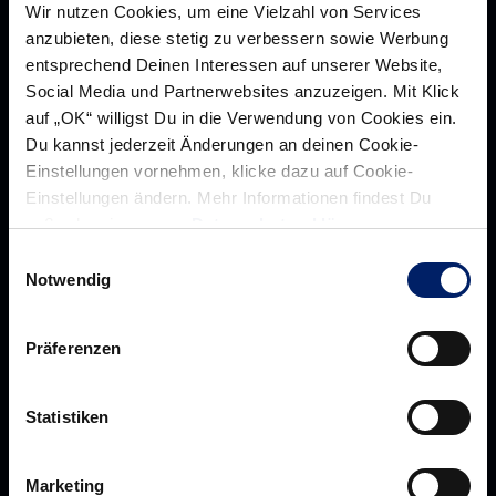
Wir nutzen Cookies, um eine Vielzahl von Services
anzubieten, diese stetig zu verbessern sowie Werbung
entsprechend Deinen Interessen auf unserer Website,
Social Media und Partnerwebsites anzuzeigen. Mit Klick
auf „OK“ willigst Du in die Verwendung von Cookies ein.
Du kannst jederzeit Änderungen an deinen Cookie-
Einstellungen vornehmen, klicke dazu auf Cookie-
Rhein-Neckar Löwen GmbH
Einstellungen ändern. Mehr Informationen findest Du
außerdem in unserer
Datenschutzerklärung
.
Einwilligungsauswahl
Notwendig
Über uns
Über
Werte der Löwen
uns
Präferenzen
Navigation
Historie
öffnen,
Jobs
Statistiken
dann
Aufsichtsrat
klicken
Marketing
Löwenherz